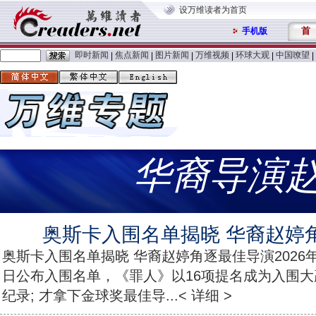
设万维读者为首页
首
手机版
即时新闻
焦点新闻
图片新闻
万维视频
环球大观
中国嘹望
|
|
|
|
|
|
华裔导演
奥斯卡入围名单揭晓 华裔赵婷
奥斯卡入围名单揭晓 华裔赵婷角逐最佳导演2026年
日公布入围名单，《罪人》以16项提名成为入围
纪录; 才拿下金球奖最佳导...< 详细 >