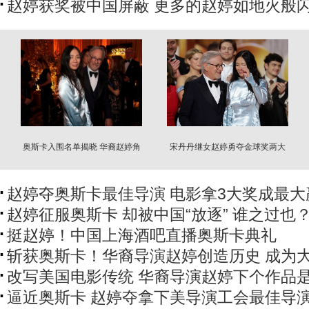
赵婷获奖被中国屏蔽 更多的赵婷如地火般
奥斯卡入围名单揭晓 华裔赵婷角
宋丹丹继女赵婷勇夺金球奖两大
逐最佳导演
奖 当场惊呆
赵婷夺奥斯卡最佳导演 电影拿3大奖成最大
赵婷征服奥斯卡 却被中国“放逐” 谁之过也
挺赵婷！中国上海酒吧直播奥斯卡典礼
斩获奥斯卡！华裔导演赵婷创造历史 成为
改写美国电影传统 华裔导演赵婷下个作品
逼近奥斯卡 赵婷夺拿下美导演工会最佳导