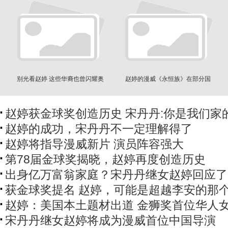
别光看赵婷 这些华裔也曾闪耀奥
赵婷的漫威《永恒族》在部分国
斯卡
家被禁
赵婷获金球奖创造历史 宋丹丹:你是我们家
赵婷的成功，宋丹丹不一定理解得了
赵婷将指导漫威新片 演员阵容强大
第78届金球奖揭晓，赵婷再度创造历史
出身亿万富翁家庭？宋丹丹继女赵婷回应了
获金球奖提名 赵婷，可能是超越李安的那
赵婷：美国本土题材出道 金狮奖首位华人
宋丹丹继女赵婷将成为漫威首位中国导演