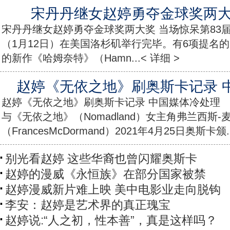
宋丹丹继女赵婷勇夺金球奖两大
宋丹丹继女赵婷勇夺金球奖两大奖 当场惊呆第83
（1月12日）在美国洛杉矶举行完毕。有6项提名
的新作《哈姆奈特》（Hamn...< 详细 >
赵婷《无依之地》刷奥斯卡记录 
赵婷《无依之地》刷奥斯卡记录 中国媒体冷处理 赵
与《无依之地》（Nomadland）女主角弗兰西斯-
（FrancesMcDormand）2021年4月25日奥斯卡颁..
别光看赵婷 这些华裔也曾闪耀奥斯卡
赵婷的漫威《永恒族》在部分国家被禁
赵婷漫威新片难上映 美中电影业走向脱钩
李安：赵婷是艺术界的真正瑰宝
赵婷说:“人之初，性本善”，真是这样吗？