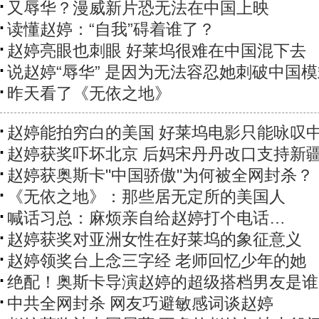
又辱华？漫威新片恐无法在中国上映
读懂赵婷：“自我”碍着谁了？
赵婷亮眼也刺眼 好莱坞很难在中国混下去
说赵婷“辱华” 是因为无法容忍她刺破中国
昨天看了《无依之地》
赵婷能拍穷白的美国 好莱坞电影只能咏叹
赵婷获奖吓坏北京 后妈宋丹丹改口支持新
赵婷获奥斯卡"中国骄傲"为何被全网封杀？
《无依之地》：那些居无定所的美国人
喊话习总：麻烦亲自给赵婷打个电话…
赵婷获奖对亚洲女性在好莱坞的象征意义
赵婷领奖台上念三字经 老师回忆少年的她
绝配！奥斯卡导演赵婷的超级搭档男友是谁
中共全网封杀 网友巧避敏感词谈赵婷