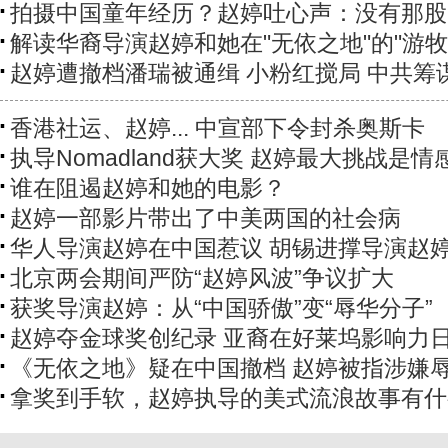
拍摄中国童年经历？赵婷吐心声：没有那股
解读华裔导演赵婷和她在"无依之地"的"游牧
赵婷遭撤档潘瑞被通缉 小粉红搅局 中共筹
香港社运、赵婷... 中宣部下令封杀奥斯卡
执导Nomadland获大奖 赵婷最大挑战是情
谁在阻遏赵婷和她的电影？
赵婷一部影片带出了中美两国的社会病
华人导演赵婷在中国惹议 胡锡进撑导演赵
北京两会期间严防“赵婷风波”争议扩大
获奖导演赵婷：从“中国骄傲”变“辱华分子”
赵婷夺金球奖创纪录 亚裔在好莱坞影响力
《无依之地》疑在中国撤档 赵婷被指涉嫌
拿奖到手软，赵婷执导的美式流浪故事有什