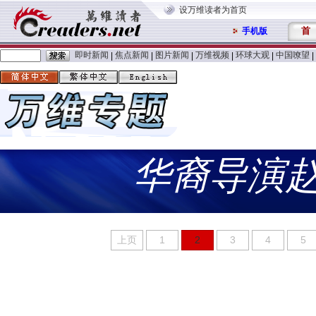
设万维读者为首页
首
手机版
即时新闻
焦点新闻
图片新闻
万维视频
环球大观
中国嘹望
|
|
|
|
|
|
华裔导演
上页
1
2
3
4
5