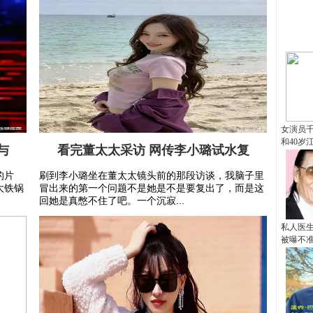
女演员千
和40岁
与
看完董太太采访 网传李小璐试水复
的片
刷到李小璐坐在董太太镜头前的那段访谈，我脑子里
大铁锅
冒出来的第一个问题不是她是不是要复出了，而是这
回她是真憋不住了吧。一个沉寂...
私人医生
被曝不