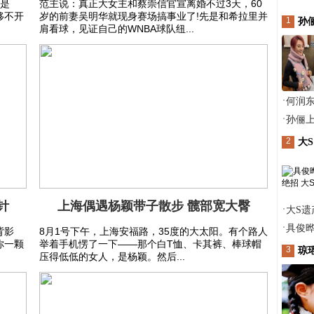
就是
范主说：真正大女主和蔡崇信官宣离婚不过3天，60
移不开
岁的前妻吴明华就现身赛场搞事业了!先是和希拉里并
1
孙
肩看球，见证自己的WNBA球队纽...
·
何润
·
孙俪
2
大S
针
上海偶遇杨颖带子散步 髋部宽大臀
·
大S遗
·
具俊晔
背影
8月1号下午，上海安福路，35度的大太阳。有个路人
你一颗
举着手机愣了一下——那个白T恤、卡其裤、棒球帽
3
琼
压得低低的女人，是杨颖。然后...