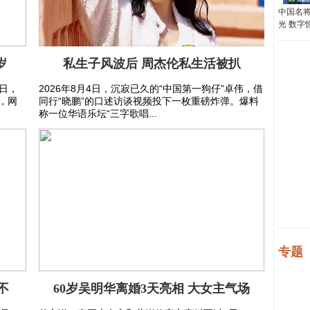
中国名将
光 数字
岁
私生子风波后 周杰伦私生活被扒
6日，
2026年8月4日，沉寂已久的“中国第一狗仔”卓伟，借
，网
同行“晓鹏”的口述访谈视频投下一枚重磅炸弹。爆料
称一位华语乐坛“三字歌唱...
专题
不
60岁吴明华离婚3天亮相 大女主气场