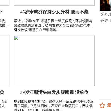
下
45岁宋慧乔保持少女身材 瘦而不柴
·
宋丹
·
发烫。
最近，“韩剧女王”宋慧乔因一组度假照的薄背锁骨与
赵婷
戏攒下
紧致腰线再次刷屏，被网友称为少女感的绝佳范本，
引发热议!宋慧乔在巴黎等地...
人曾
59岁江珊满头白发步履蹒跚 没单位
粤语金
刷到那段视频的时候，很多人第一反应是把手机凑近
词人、
看了两眼。7月31日晚，石家庄大剧院门口，网友偶
遇刚下工的江珊，随手拍下的一...