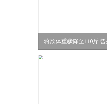
蒋欣体重骤降至110斤 