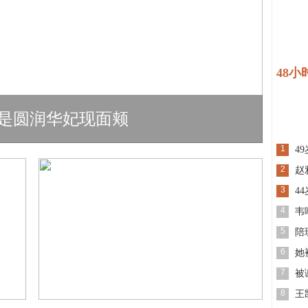
48小
曾是圆润华妃现面颊
1
4
2
赵
3
4
4
韦
5
陪
6
她
7
被
8
王