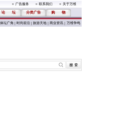
广告服务
联系我们
关于万维
论
坛
分类广告
购
物
体坛广角
时尚前沿
旅游天地
商业资讯
万维争鸣
|
|
|
|