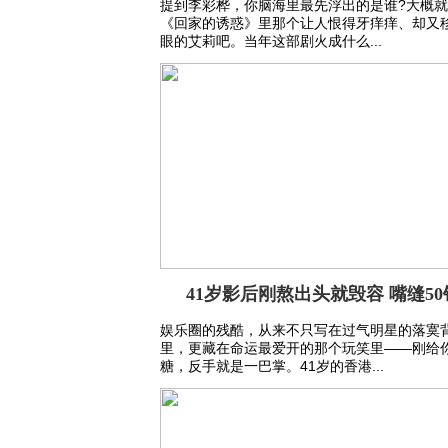
提到李彩桦，你脑海里最先浮出的是谁?大概
《回家的诱惑》里那个让人恨得牙痒痒、却又
眼的艾莉吧。当年这部剧火成什么...
41岁影后刚熬出头就毁容 嘴缝50
娱乐圈的残酷，从来不只写在过气明星的落寞
里，更藏在命运最爱开的那个玩笑里——刚给
糖，反手就是一巴掌。41岁的香港...