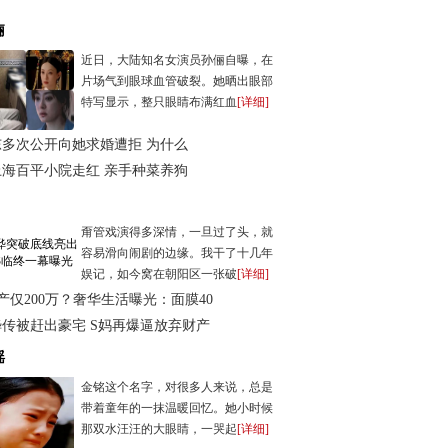
俪
近日，大陆知名女演员孙俪自曝，在
片场气到眼球血管破裂。她晒出眼部
特写显示，整只眼睛布满红血
[详细]
东多次公开向她求婚遭拒 为什么
上海百平小院走红 亲手种菜养狗
甭管戏演得多深情，一旦过了头，就
容易滑向闹剧的边缘。我干了十几年
娱记，如今窝在朝阳区一张破
[详细]
产仅200万？奢华生活曝光：面膜40
传被赶出豪宅 S妈再爆逼放弃财产
瑶
金铭这个名字，对很多人来说，总是
带着童年的一抹温暖回忆。她小时候
那双水汪汪的大眼睛，一哭起
[详细]