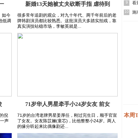
9
看
一
新婚13天她被丈夫砍断手指 虐待到
10
施
，如今
很多常年追剧的观众，对九十年代、两千年前后的老
他低调
牌韩剧演员都比较熟悉。这批演员大多踏实拍戏，靠
真实演技站稳市场，李敏英就是...
校
71岁华人男星牵手小24岁女友 前女
本周T
岁的倪
71岁的台湾老牌男星姜厚任，刚过完生日，顺手官宣
第一声
了女友。女友陈苡㛤(童芯)，比他整整小24岁。两人
的缘分听起来比偶像剧还...