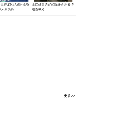
巴特尔NBA退休金曝
全红婵高调官宣新身份 薪资待
惊人真羡慕
遇首曝光
更多>>