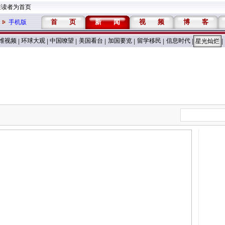
维读者为首页
首
页
新
闻
视
频
博
客
手机版
维视频
环球大观
中国嘹望
美国看台
加国要览
留学移民
信息时代
|
|
|
|
|
|
|
星光灿烂
|