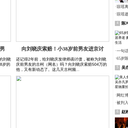
·
琼瑶
·
琼瑶逝
4
陈
 男
向刘晓庆索赔！小38岁前男友进京讨
·
一句
·
65岁
的刘晓
还记得2年前，给刘晓庆发律师函讨债，被称为刘晓
8岁的
庆前男友的古柯（网名）吗？向刘晓庆索赔504万的
5
吴
他，又有新动态了。这几天古柯频...
·
网红博
·
被判
6
赵