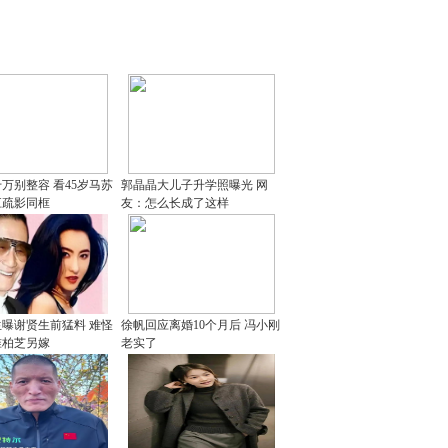
万别整容 看45岁马苏
郭晶晶大儿子升学照曝光 网
江疏影同框
友：怎么长成了这样
曝谢贤生前猛料 难怪
徐帆回应离婚10个月后 冯小刚
准柏芝另嫁
老实了