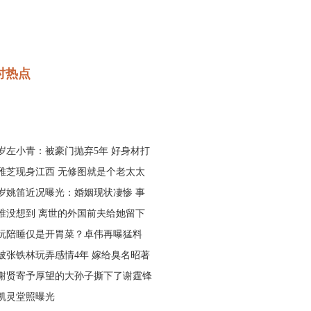
时热点
9岁左小青：被豪门抛弃5年 好身材打
雅芝现身江西 无修图就是个老太太
4岁姚笛近况曝光：婚姻现状凄惨 事
唯没想到 离世的外国前夫给她留下
玩陪睡仅是开胃菜？卓伟再曝猛料
被张铁林玩弄感情4年 嫁给臭名昭著
谢贤寄予厚望的大孙子撕下了谢霆锋
凯灵堂照曝光