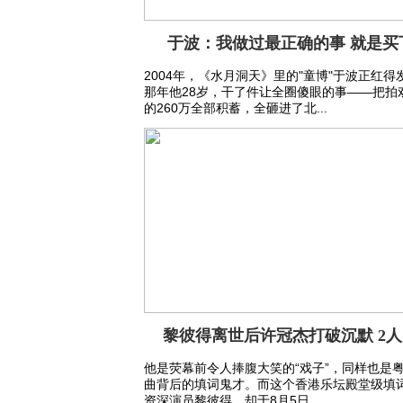
于波：我做过最正确的事 就是买
2004年，《水月洞天》里的"童博"于波正红得
那年他28岁，干了件让全圈傻眼的事——把拍
的260万全部积蓄，全砸进了北...
黎彼得离世后许冠杰打破沉默 2
他是荧幕前令人捧腹大笑的“戏子”，同样也是
曲背后的填词鬼才。而这个香港乐坛殿堂级填
资深演员黎彼得，却于8月5日...