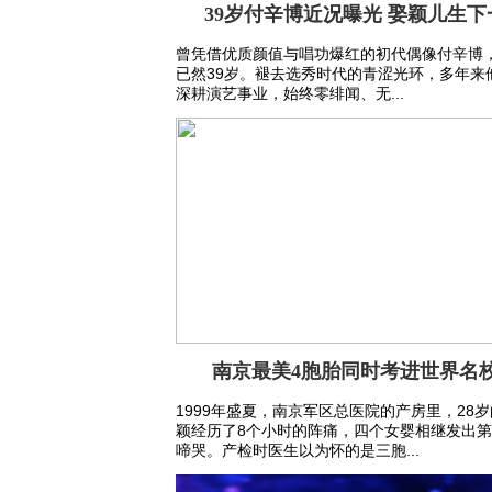
39岁付辛博近况曝光 娶颖儿生下
曾凭借优质颜值与唱功爆红的初代偶像付辛博
已然39岁。褪去选秀时代的青涩光环，多年来
深耕演艺事业，始终零绯闻、无...
南京最美4胞胎同时考进世界名
1999年盛夏，南京军区总医院的产房里，28
颖经历了8个小时的阵痛，四个女婴相继发出
啼哭。产检时医生以为怀的是三胞...