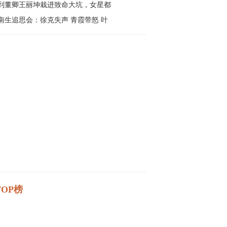
到董卿王丽坤栽进致命大坑，女星都
南生追思会：徐克失声 青霞带怒 叶
OP榜