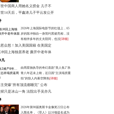
离世中国商人用她名义捞金 儿子不
世14天后，平鑫涛儿子平云发公开
冲
2026年上海国际电影节的红毯上，65
岁的陈冲独自一身简约黑裙亮相，没
有相伴多年的丈夫陪同，也没
[详细]
话惹众怒！加入美国国籍 在美国定
陈冲回上海独居养老 撕开中老年体
亦凡
由周星驰执导的奇幻喜剧“美人鱼2”杀
青八年迟未上映，近日因“主演塌房重
拍”的惊人内幕空降热
[详细]
主突爆“所有顶流都睡完” 公布
入狱只是冰山一角 法院出手吴亦凡
婷
2026年第98届奥斯卡金像奖22日公布
入围名单，《罪人》以16项提名成为