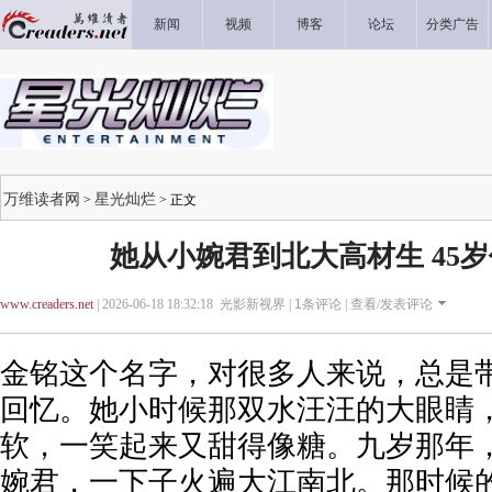
新闻
视频
博客
论坛
分类广告
万维读者网
星光灿烂
>
> 正文
她从小婉君到北大高材生 45
www.creaders.net
| 2026-06-18 18:32:18 光影新视界 |
1
条评论 |
查看/发表评论
金铭这个名字，对很多人来说，总是
回忆。她小时候那双水汪汪的大眼睛
软，一笑起来又甜得像糖。九岁那年
婉君，一下子火遍大江南北。那时候