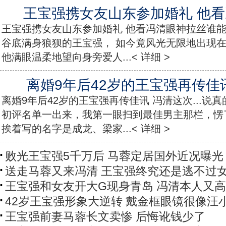
王宝强携女友山东参加婚礼 他
王宝强携女友山东参加婚礼 他看冯清眼神拉丝谁
谷底满身狼狈的王宝强， 如今竟风光无限地出现
他满眼温柔地望向身旁爱人...< 详细 >
离婚9年后42岁的王宝强再传佳讯 
离婚9年后42岁的王宝强再传佳讯 冯清这次...说真
初评名单一出来，我第一眼扫到最佳男主那栏，愣
挨着写的名字是成龙、梁家...< 详细 >
败光王宝强5千万后 马蓉定居国外近况曝光
送走马蓉又来冯清 王宝强终究还是逃不过
王宝强和女友开大G现身青岛 冯清本人又
42岁王宝强形象大逆转 戴金框眼镜很像汪
王宝强前妻马蓉长文卖惨 后悔讹钱少了