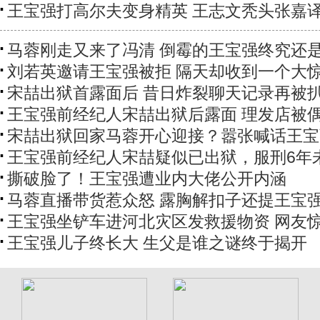
王宝强打高尔夫变身精英 王志文秃头张嘉
马蓉刚走又来了冯清 倒霉的王宝强终究还是.
刘若英邀请王宝强被拒 隔天却收到一个大
宋喆出狱首露面后 昔日炸裂聊天记录再被
王宝强前经纪人宋喆出狱后露面 理发店被
宋喆出狱回家马蓉开心迎接？嚣张喊话王宝
王宝强前经纪人宋喆疑似已出狱，服刑6年
撕破脸了！王宝强遭业内大佬公开内涵
马蓉直播带货惹众怒 露胸解扣子还提王宝
王宝强坐铲车进河北灾区发救援物资 网友
王宝强儿子终长大 生父是谁之谜终于揭开