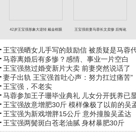
42岁王宝强形象大逆转 戴金框眼
王宝强前妻马蓉长文卖惨 后悔讹
镜很像汪小菲
钱少了
王宝强晒女儿手写的鼓励信 被质疑是马蓉
马蓉离婚后有多惨？感情、事业一片空白
王宝强熬过婚变新片大卖 前妻突然说话了
妻子出轨 王宝强首吐心声：努力扛过痛苦”
王宝强，不老实
马蓉参加王子珊毕业典礼 儿女分开抚养已
王宝强故意增肥30斤 模样像极了以前的吴
王宝强为新戏增胖15公斤 意外撞脸吴孟达
王宝强两鬓斑白苍老油腻 身材暴肥30斤