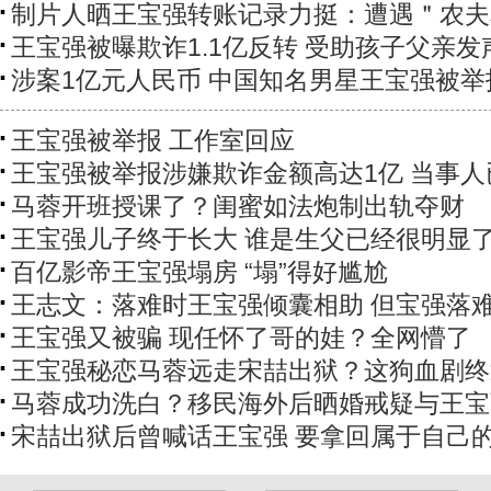
制片人晒王宝强转账记录力挺：遭遇＂农夫
王宝强被曝欺诈1.1亿反转 受助孩子父亲发
涉案1亿元人民币 中国知名男星王宝强被举
王宝强被举报 工作室回应
王宝强被举报涉嫌欺诈金额高达1亿 当事人
马蓉开班授课了？闺蜜如法炮制出轨夺财
王宝强儿子终于长大 谁是生父已经很明显
百亿影帝王宝强塌房 “塌”得好尴尬
王志文：落难时王宝强倾囊相助 但宝强落难时
王宝强又被骗 现任怀了哥的娃？全网懵了
王宝强秘恋马蓉远走宋喆出狱？这狗血剧终
马蓉成功洗白？移民海外后晒婚戒疑与王宝
宋喆出狱后曾喊话王宝强 要拿回属于自己