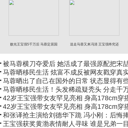
败光王宝强5千万后 马蓉定居国
送走马蓉又来冯清 王宝强终究还
外近况曝光
是逃不过女人坑
被马蓉横刀夺爱后 她活成了最强原配把宋喆.
马蓉晒移民生活 炫富不成反被网友戳穿真
马蓉晒出了自己在国外的日常 状态显得有
马蓉晒移民生活！头发稀疏疑秃头 分走千
42岁王宝强带女友罕见亮相 身高178cm穿
42岁王宝强带女友罕见亮相 身高178cm穿
和张译抢主演给刘德华下跪 冯小刚：后悔
王宝强获奖黄渤表情耐人寻味 谁是兄弟一