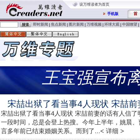
设万维读者为首页
首
手机版
即时新闻
焦点新闻
图片新闻
万维视频
环球大观
中国嘹望
|
|
|
|
|
|
王宝强宣布
宋喆出狱了看当事4人现状 宋喆
宋喆出狱了看当事4人现状 宋喆前妻的话有人信了
一段时间，总是会登上热搜。今年上半年，姚晨、
言多年前已结束婚姻关系。而到了...< 详细 >