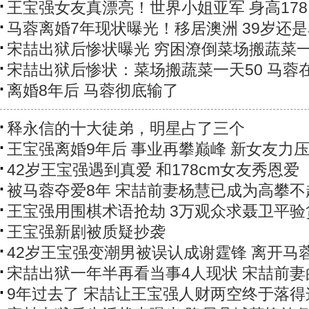
王宝强女友真漂亮！世界小姐亚军 身高178
马蓉离婚7年现状曝光！移居澳洲 39岁还
宋喆出狱后惨状曝光 穷困潦倒菜场搬蔬菜一
宋喆出狱后惨状：菜场搬蔬菜一天50 马蓉
离婚8年后 马蓉彻底输了
释永信的十大徒弟，明星占了三个
王宝强离婚9年后 事业再攀巅峰 新女友力
42岁王宝强遇到真爱 和178cm女友秀恩爱
被马蓉夺爱8年 宋喆前妻杨慧已成为高攀不
王宝强用围棋术语抢劫 3万观众求聂卫平验
王宝强新剧被质疑抄袭
42岁王宝强变潮男被误认成谢霆锋 离开马蓉后
宋喆出狱一年半再看当事4人现状 宋喆前妻的
9年过去了 宋喆让王宝强人财两空终于落得