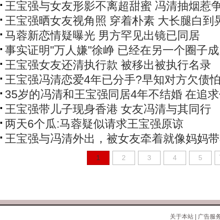
王宝强与女友形影不离超甜蜜 冯清抽烟惹
王宝强晒女友视角照 穿着朴素 大长腿白到
马蓉新恋情疑曝光 男方罕见出镜已同居
事实证明"万人嫌"徐峥 已经在另一个圈子
王宝强女友还清执行款 被移出被执行名录
王宝强冯清恋爱4年已分手?早知对方欠债
35岁的冯清和王宝强同居4年不结婚 在追
王宝强带儿子现身香港 女友冯清与其同行
两天6个瓜:马蓉疑似请求王宝强原谅
王宝强与冯清外出，被女友牵着就像妈妈带
1
2
3
4
5
关于本站
|
广告服