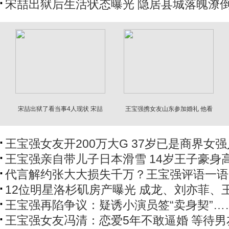
宋喆出狱后生活状态曝光 隐居县城落魄潦
宋喆出狱了看当事4人现状 宋喆
王宝强携女友山东参加婚礼 他看
前妻的话有人信了
冯清眼神拉丝
王宝强女友开200万大G 37岁已是商界女强
王宝强亲自带儿子日本滑雪 14岁王子豪身
代言解约张大大损失千万？王宝强评语一语
12位明星洛杉矶房产曝光 成龙、刘亦菲、
王宝强再陷争议：疑诱小演员签“卖身契”…
王宝强女友冯清：恋爱5年不敢逼婚 等待男