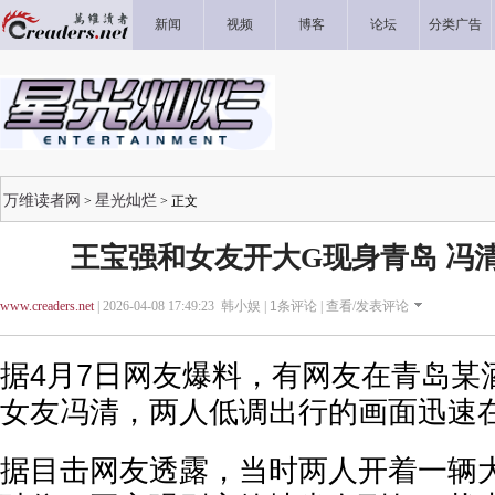
新闻
视频
博客
论坛
分类广告
万维读者网
星光灿烂
>
> 正文
王宝强和女友开大G现身青岛 冯
www.creaders.net
| 2026-04-08 17:49:23 韩小娱 |
1
条评论 |
查看/发表评论
据4月7日网友爆料，有网友在青岛某
女友冯清，两人低调出行的画面迅速
据目击网友透露，当时两人开着一辆