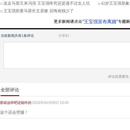
送走马蓉又来冯清 王宝强终究还是逃不过女人坑
42岁王宝强形
王宝强前妻马蓉长文卖惨 后悔讹钱少了
“王宝强宣布离婚”
当前新闻共有
1
条评论
分享到：
评论前需要先
全部评论
那就这样吧还能咋的
2026年04月09日 10:45
这个还会劈腿！