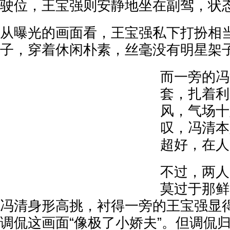
驶位，王宝强则安静地坐在副驾，状
从曝光的画面看，王宝强私下打扮相
子，穿着休闲朴素，丝毫没有明星架
而一旁的冯
套，扎着利
风，气场十
叹，冯清本
超好，在人
不过，两人
莫过于那鲜
冯清身形高挑，衬得一旁的王宝强显
调侃这画面“像极了小娇夫”。但调侃