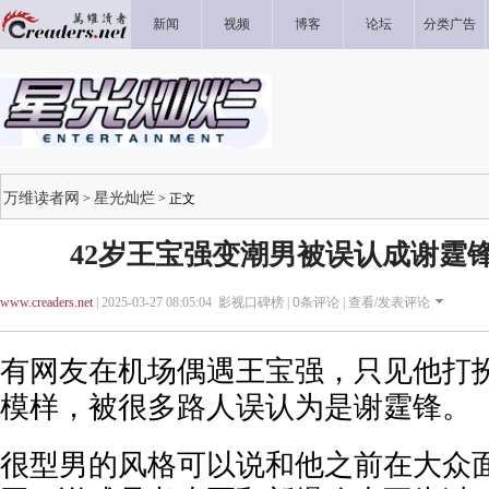
新闻
视频
博客
论坛
分类广告
万维读者网
星光灿烂
>
> 正文
42岁王宝强变潮男被误认成谢霆锋 
www.creaders.net
| 2025-03-27 08:05:04 影视口碑榜 |
0
条评论 |
查看/发表评论
有网友在机场偶遇王宝强，只见他打
模样，被很多路人误认为是谢霆锋。
很型男的风格可以说和他之前在大众