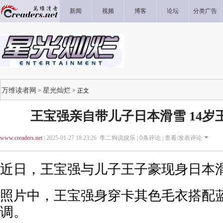
新闻
视频
博客
论坛
分类广告
万维读者网
星光灿烂
>
> 正文
王宝强亲自带儿子日本滑雪 14岁
www.creaders.net
| 2025-01-27 18:23:26 李二狗说娱乐 |
0
条评论 |
查看/发表评论
近日，王宝强与儿子王子豪现身日本
照片中，王宝强身穿卡其色毛衣搭配
调。