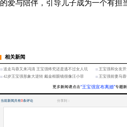
的爱与陪伴，引导儿子成为一个有担
相关新闻
送走马蓉又来冯清 王宝强终究还是逃不过女人坑
王宝强和女友开
42岁王宝强形象大逆转 戴金框眼镜很像汪小菲
王宝强前妻马蓉
“王宝强宣布离婚”
当前新闻共有
0
条评论
分享到：