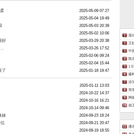
温柔
2025-05-09 07:27
2025-05-04 19:49
议
2025-05-03 20:39
2025-05-02 10:06
退
很好
2025-03-29 20:38
王
..
2025-03-26 17:52
中
2025-02-06 09:24
陈
2025-02-04 15:44
1
眼了
2025-01-18 19:47
爆
涉
2025-01-11 13:03
突
2024-10-22 14:37
网
2024-10-16 16:21
就
2024-10-14 09:46
妹妹
2024-09-23 18:24
C位
2024-09-21 20:47
潘
2024-09-19 18:55