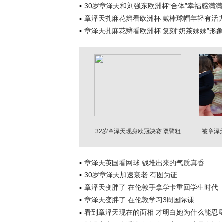
30岁章泽天和刘强东欧洲杯“合体”幸福感满满
章泽天扎麻花辫看欧洲杯 戴棒球帽年轻有活
章泽天扎麻花辫看欧洲杯 复刻“奶茶妹妹”形
32岁章泽天现身欧冠决赛 双臂粗
被章泽
壮抢镜
章泽天英国看网球 钱堆出来的气质真香
30岁章泽天加速衰老 有图为证
章泽天变胖了 在伦敦手拿学卡重回学生时代
章泽天变胖了 在伦敦学习3周国际课
看到章泽天现在的面相 才明白她为什么能忍