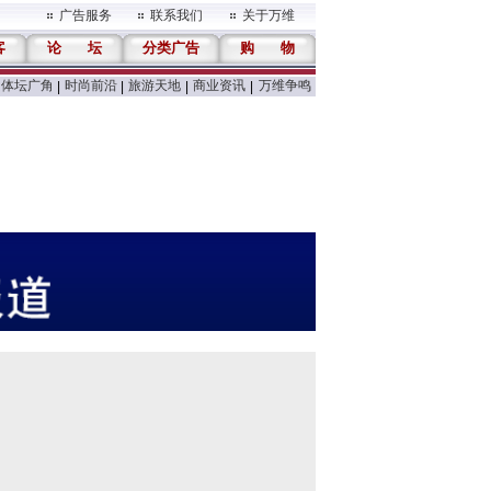
广告服务
联系我们
关于万维
客
论
坛
分类广告
购
物
体坛广角
时尚前沿
旅游天地
商业资讯
万维争鸣
|
|
|
|