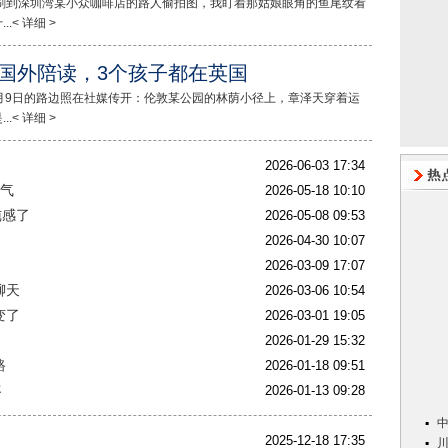
刷到深圳湾某小众咖啡店的路人偷拍图，我盯着那姑娘眼角的鱼尾纹看
< 详细 >
国外陪读，3个孩子都在英国
月9日的路边照在社媒传开：伦敦某公园的林荫小径上，章泽天穿着运
< 详细 >
2026-06-03 17:34
洋气
2026-05-18 10:10
纯感了
2026-05-08 09:53
2026-04-30 10:07
2026-03-09 17:07
聊天
2026-03-06 10:54
变了
2026-03-01 19:05
2026-01-29 15:32
路
2026-01-18 09:51
客
2026-01-13 09:28
2025-12-18 17:35