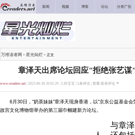
新闻
视频
博客
论坛
分类广告
万维读者网
星光灿烂
>
> 正文
章泽天出席论坛回应"拒绝张艺谋"
www.creaders.net
| 2023-06-30 20:02:29 八卦宝宝 |
1
条评论 |
查看/发表评论
6月30日，“奶茶妹妹”章泽天现身香港，以“京东公益基金会
故宫文化博物馆举办的第三届巾帼建新力论坛。
与章泽天