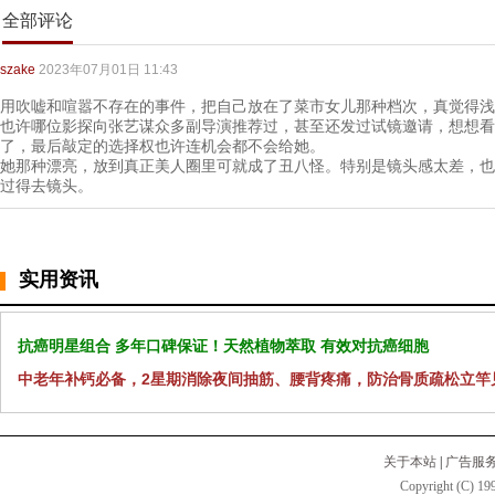
全部评论
szake
2023年07月01日 11:43
用吹嘘和喧嚣不存在的事件，把自己放在了菜市女儿那种档次，真觉得浅
也许哪位影探向张艺谋众多副导演推荐过，甚至还发过试镜邀请，想想看
了，最后敲定的选择权也许连机会都不会给她。
她那种漂亮，放到真正美人圈里可就成了丑八怪。特别是镜头感太差，也
过得去镜头。
实用资讯
抗癌明星组合 多年口碑保证！天然植物萃取 有效对抗癌细胞
中老年补钙必备，2星期消除夜间抽筋、腰背疼痛，防治骨质疏松立竿
关于本站
|
广告服
Copyright (C) 199