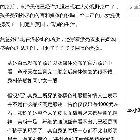
闻之后，章泽天便已经许久没出现在大众视野之中了，
5
重
孩子受到外界的传言和媒体的影响，给自己的儿女提供
携孩子一同定居英国，低调的生活。
然意外出现在洛杉矶的场所，还穿着漂亮衣服在媒体面
盛会的所见所闻，引起了许许多多网友的热议。
从她自己发布的照片以及媒体公布的官方照片中
看，章泽天在生育完二胎之后身体恢复的很不错，
身材依然如同少女一般。
但没想到其身上所穿的香槟色礼服据知情人士表示
并不是什么品牌高定服装，售价仅仅只有4000元左
48
右，却称的她整个人的皮肤面貌看起来都异常的精
神，美感十足，纤细的腰肢丝毫看不出其已经是两
个孩子的母亲了，其自身的气场一点都不比电影明
星差，有网友评论：“果然有钱干啥都是精神饱满