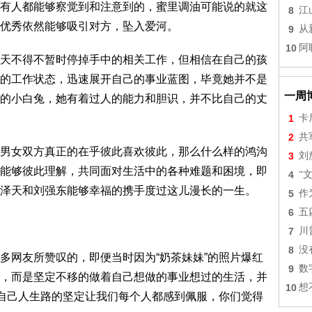
有人都能够察觉到和注意到的，蜜里调油可能说的就这
8
江
优秀依然能够吸引对方，坠入爱河。
9
从
10
阿
天不得不暂时停掉手中的相关工作，但相信在自己的孩
的工作状态，迅速展开自己的事业蓝图，毕竟她并不是
一周
的小白兔，她有着过人的能力和胆识，并不比自己的丈
1
卡
2
共
男女双方真正的在乎彼此喜欢彼此，那么什么样的鸿沟
3
刘
能够彼此理解，共同面对生活中的各种难题和困境，即
4
“
泽天和刘强东能够幸福的携手度过这儿漫长的一生。
5
作
6
五
7
川
8
没
多网友所赞叹的，即便当时因为“奶茶妹妹”的照片爆红
9
数
，而是坚定不移的做着自己想做的事业想过的生活，并
10
想
对自己人生路的坚定让我们每个人都感到佩服，你们觉得