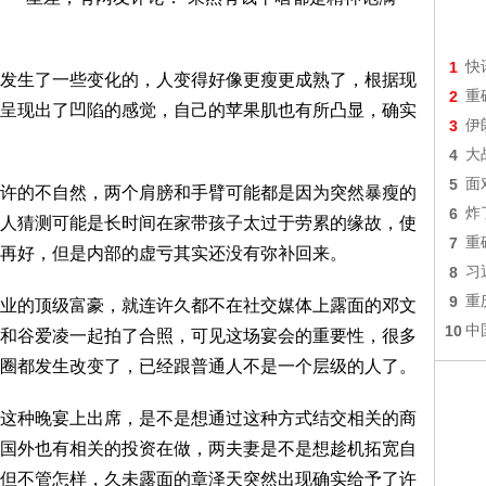
1
快
发生了一些变化的，人变得好像更瘦更成熟了，根据现
2
重
呈现出了凹陷的感觉，自己的苹果肌也有所凸显，确实
3
伊
4
大
5
面
许的不自然，两个肩膀和手臂可能都是因为突然暴瘦的
6
炸
人猜测可能是长时间在家带孩子太过于劳累的缘故，使
7
重
再好，但是内部的虚亏其实还没有弥补回来。
8
习
9
重
业的顶级富豪，就连许久都不在社交媒体上露面的邓文
10
中
和谷爱凌一起拍了合照，可见这场宴会的重要性，很多
圈都发生改变了，已经跟普通人不是一个层级的人了。
这种晚宴上出席，是不是想通过这种方式结交相关的商
国外也有相关的投资在做，两夫妻是不是想趁机拓宽自
但不管怎样，久未露面的章泽天突然出现确实给予了许