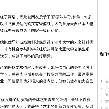
红了网络，因此被网友授予了“奶茶妹妹”的称号，许多
以才飞黄腾达的确实有些偏颇，因为章泽天自己本人也
绩优秀获选成为了国家一级运动员。
她以优异的成绩顺利被保送进了清华大学的人文社科类
，才有机会参与到学校组织的哥伦比亚大学交换生项
热门
强东，成就了自己的美好姻缘。
己的严格要求依然没有改变，她凭借自己的努力又考上
学习，并在毕业后开始参与投资方面的工作，最终掌握
业，即便是作为刘强东的贤内助，但她仍然有能力自己
1
美
2
川
3
张
的时候入选了达沃斯的全球杰出青年的评选，最终不仅获
4
万
坛的年度大会，并获得了杰出的创新力女性奖项。所以
5
中