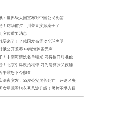
讯：世界级大国宣布对中国公民免签
磅！访华前夕，川普直接掀桌子了
朗突传重要消息！
战要来了！？俄国发布震动全球声明
对俄公开羞辱 中南海鸦雀无声
了！中南海清洗名单曝光 习将枪口对准他
磅！北京引爆政治核弹 习为清算张又侠铺
近平震怒下令彻查
庆深夜突发：55岁公安局长死亡 评论区失
国女星观看脱衣秀风波升级！照片不堪入目