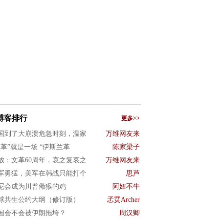
博客排行
更多>>
国到了大崩溃危急时刻，温家
万维网友来
文革”就是一场 “伊斯兰革
陈家梁子
放：文革60周年，哀之复哀之
万维网友来
军勇猛，美军在韩战只能打个
思芦
尼会成为川普儆猴的鸡
阿妞不牛
球共生公约大纲（修订版）
孞烎Archer
国会不会被伊朗拖垮？
周汉卿