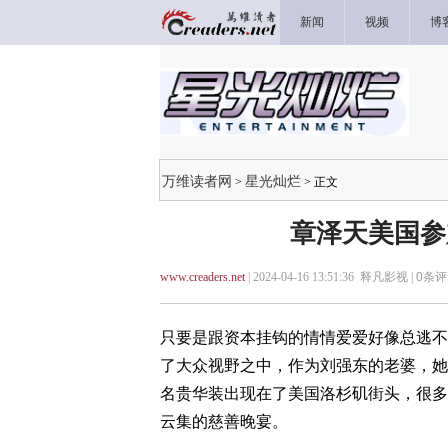
新闻
视频
博
万维读者网
星光灿烂
>
> 正文
章泽天美国参
www.creaders.net
| 2024-04-16 13:51:36 释凡影视 |
0
条评
只要是跟资本挂钩的情情爱爱好像总逃不
了大众视野之中，作为刘强东的老婆，她
名贵华装出现在了美国洛杉矶街头，很多
云集的慈善晚宴。