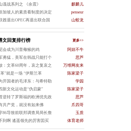
山谍战系列之 《余震》
麒麟儿
新加坡人的素质看制度的决定
penseur
联酋退出OPEC再退出联合国
山蛟龙
博文回复排行榜
更多>>
尼会成为川普儆猴的鸡
阿妞不牛
军勇猛，美军在韩战只能打个
思芦
放：文革60周年，哀之复哀之
万维网友来
文革”就是一场 “伊斯兰革
陈家梁子
为开国者的毛泽东：与希特勒
学园
四新文化运动是“伪启蒙”
陈家梁子
普逆转了罗斯福的欧洲优先政
思芦
有共产党，就没有如来佛
爪四哥
字86导致前联邦调查局局长詹
玉质
不到啊 遙遥领先的厉害囯买
体育老师