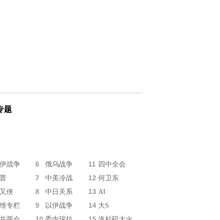
专题
6
11
伊战争
俄乌战争
四中全会
7
12
普
中美冷战
何卫东
8
13
又侠
中日关系
AI
9
14
维专栏
以伊战争
大S
10
15
共两会
委内瑞拉
洛杉矶大火