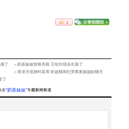
1
纯感了
奶茶妹妹惊艳亮相 又给刘强东长脸了
章泽天现身时装周 听超模和纪梵希家族媳妇聊天
变了
“奶茶妹妹”