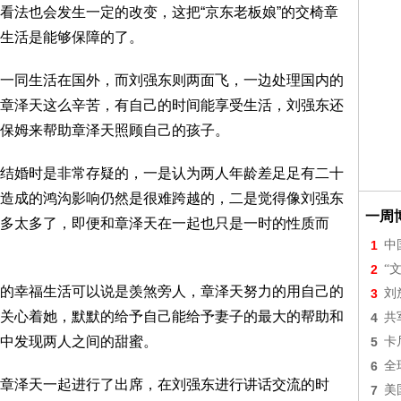
看法也会发生一定的改变，这把“京东老板娘”的交椅章
生活是能够保障的了。
一同生活在国外，而刘强东则两面飞，一边处理国内的
章泽天这么辛苦，有自己的时间能享受生活，刘强东还
保姆来帮助章泽天照顾自己的孩子。
结婚时是非常存疑的，一是认为两人年龄差足足有二十
造成的鸿沟影响仍然是很难跨越的，二是觉得像刘强东
一周
多太多了，即便和章泽天在一起也只是一时的性质而
1
中
2
“
的幸福生活可以说是羡煞旁人，章泽天努力的用自己的
3
刘
关心着她，默默的给予自己能给予妻子的最大的帮助和
4
共
中发现两人之间的甜蜜。
5
卡
6
全
章泽天一起进行了出席，在刘强东进行讲话交流的时
7
美