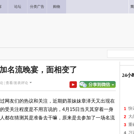
客
论坛
分类广告
购物
简
加名流晚宴，面相变了
24
论 |
查看/发表评论
过网友们的热议和关注，近期奶茶妹妹章泽天又出现在
1
快
的受关注程度是不用言说的，4月15日当天其穿着一身
2
大
人都在猜测其是准备去干嘛，原来是去参加了一场名流
3
重
4
习