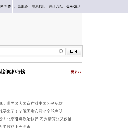
体
/
繁体
广告服务
联系我们
关于万维
登录
/
注册
小时新闻排行榜
更多>>
讯：世界级大国宣布对中国公民免签
战要来了！？俄国发布震动全球声明
磅！北京引爆政治核弹 习为清算张又侠铺
近平震怒下令彻查