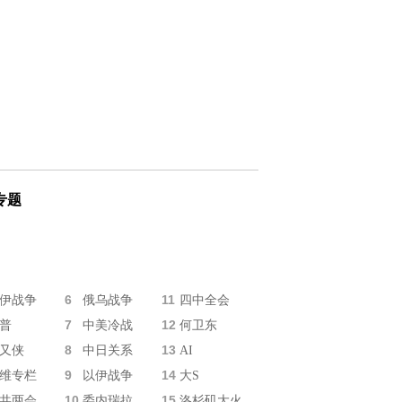
专题
6
11
伊战争
俄乌战争
四中全会
7
12
普
中美冷战
何卫东
8
13
又侠
中日关系
AI
9
14
维专栏
以伊战争
大S
10
15
共两会
委内瑞拉
洛杉矶大火