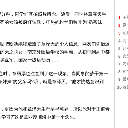
文理分科，同学们互拍照片留念。随后，同学将章泽天手
1
王
亮的女孩被疯狂转载，狂热的粉丝们称其为“奶茶妹
2
风
3
前
4
习
贴吧断断续续透露了章泽天的个人信息。网友们凭借这
5
红
的天之骄女：南京外国语学校的学霸、从初中到高中都
6
女
操亚军、国家一级运动员……
7
习
8
私
络之时，章丽厚也注意到了这一现象。当同事的孩子第一
9
最
茶妹妹’的父亲吗?哦，就是章泽天。”他才恍然意识到，
10
这
，更因为他和章泽天生母早早离异，所以他对于正值青
的学习?”这是章丽厚脑海中第一个念头。