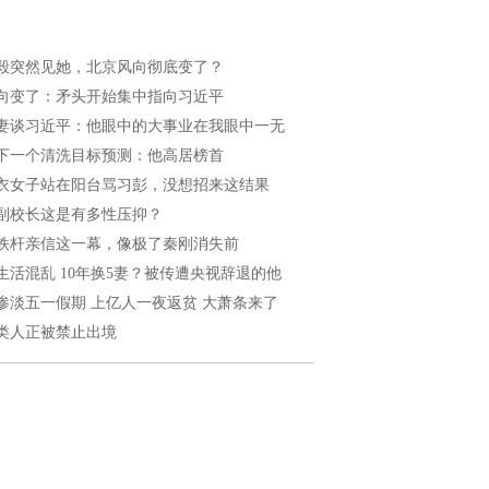
毅突然见她，北京风向彻底变了？
向变了：矛头开始集中指向习近平
妻谈习近平：他眼中的大事业在我眼中一无
下一个清洗目标预测：他高居榜首
衣女子站在阳台骂习彭，没想招来这结果
副校长这是有多性压抑？
铁杆亲信这一幕，像极了秦刚消失前
生活混乱 10年换5妻？被传遭央视辞退的他
惨淡五一假期 上亿人一夜返贫 大萧条来了
类人正被禁止出境