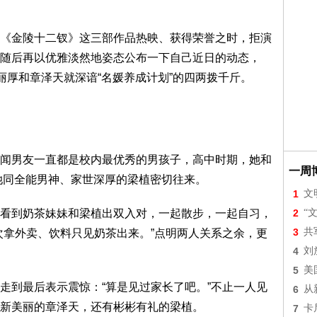
《金陵十二钗》这三部作品热映、获得荣誉之时，拒演
随后再以优雅淡然地姿态公布一下自己近日的动态，
丽厚和章泽天就深谙“名媛养成计划”的四两拨千斤。
闻男友一直都是校内最优秀的男孩子，高中时期，她和
一周
她同全能男神、家世深厚的梁植密切往来。
1
文
看到奶茶妹妹和梁植出双入对，一起散步，一起自习，
2
“
3
共
次拿外卖、饮料只见奶茶出来。”点明两人关系之余，更
4
刘
5
美
走到最后表示震惊：“算是见过家长了吧。”不止一人见
6
从
新美丽的章泽天，还有彬彬有礼的梁植。
7
卡