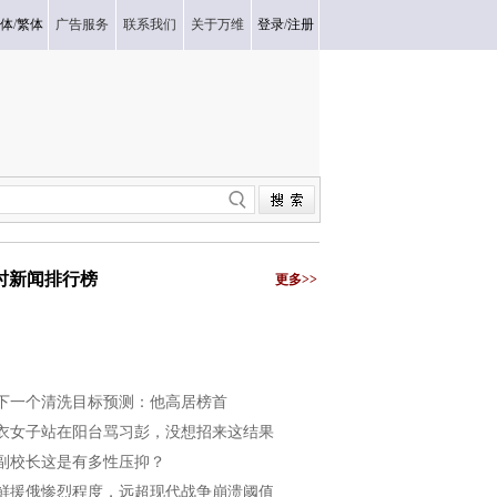
体
/
繁体
广告服务
联系我们
关于万维
登录
/
注册
小时新闻排行榜
更多>>
下一个清洗目标预测：他高居榜首
衣女子站在阳台骂习彭，没想招来这结果
副校长这是有多性压抑？
鲜援俄惨烈程度，远超现代战争崩溃阈值