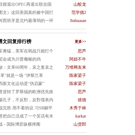
联酋退出OPEC再退出联合国
山蛟龙
图文）这回美国真的被中国打
范学德2
何西班牙是北约最薄弱的一环
Jinhuasan
博文回复排行榜
更多>>
军勇猛，美军在韩战只能打个
思芦
尼会成为川普儆猴的鸡
阿妞不牛
放：文革60周年，哀之复哀之
万维网友来
文革”就是一场 “伊斯兰革
陈家梁子
四新文化运动是“伪启蒙”
陈家梁子
普逆转了罗斯福的欧洲优先政
思芦
揚孔子，不反對，反對儒表內
彼德
战完胜.用不着协议.习SB躺平
木秀于林
普把自己活成了一个笑话有木
karkar
战 - 国际博弈纵横捭阖
山货郎