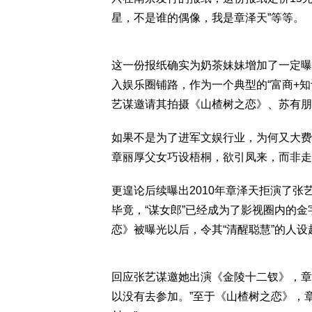
星，不是谁的偶像，我是章泽天”等等。
这一份报纸确实为奶茶妹妹增加了一定曝
入娱乐圈铺路，作为一个典型的“富商+
艺谋邀请其拍摄《山楂树之恋》、苏有朋
如果不是为了进军文娱行业，为何又大费
章丽厚父女巧设梧桐，欲引凤来，而非走“
更遑论后续曝出2010年章泽天拒演了
毕竟，“谋女郎”已经成为了影视圈内的
恋》被曝光以后，令其“清醒聪慧”的人设
回应张艺谋邀她出演《金陵十二钗》，章
以没有去参加。”至于《山楂树之恋》，