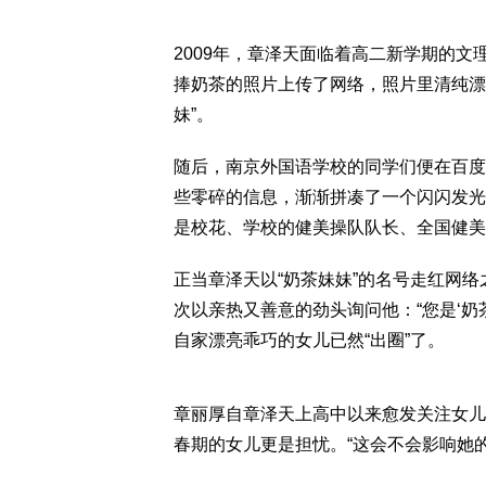
2009年，章泽天面临着高二新学期的
捧奶茶的照片上传了网络，照片里清纯漂
妹”。
随后，南京外国语学校的同学们便在百度
些零碎的信息，渐渐拼凑了一个闪闪发光
是校花、学校的健美操队队长、全国健美
正当章泽天以“奶茶妹妹”的名号走红网
次以亲热又善意的劲头询问他：“您是‘奶
自家漂亮乖巧的女儿已然“出圈”了。
章丽厚自章泽天上高中以来愈发关注女儿
春期的女儿更是担忧。“这会不会影响她