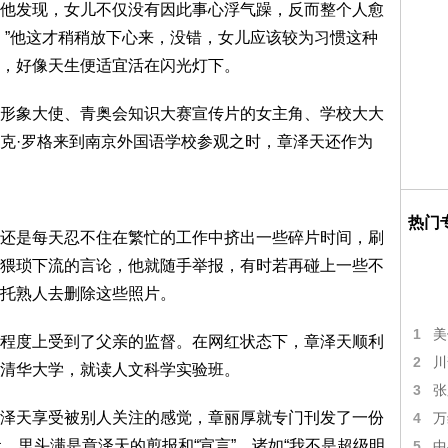
他发现，女儿不仅没有因此事心浮气躁，反而整个人愈
。”他这才稍稍放下心来，没错，女儿应该较为习惯这种
，好像天生便适宜活在闪光灯下。
形象大使、青奥会知识大赛宣传片的女主角、学校大大
克·罗格来到南京外国语学校参观之时，章泽天还作为
热门
还是每天忍不住在繁忙的工作中挤出一些碎片时间，刷
猥琐下流的言论，他就随手举报，有时若再碰上一些不
托熟人去删除这些照片。
1
美
程度上受到了父亲的监督。在网红状态下，章泽天顺利
2
川
清华大学，就读人文科学实验班。
3
张
泽天享受被别人关注的感觉，章丽厚就专门刊发了一份
4
万
，里头满是章泽天的剪报和“宣言”，诸如“我不是超级明
5
中