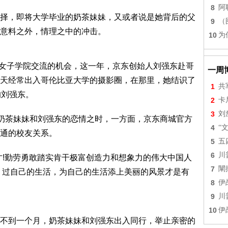
8
阿
择，即将大学毕业的奶茶妹妹，又或者说是她背后的父
9
（
意料之外，情理之中的冲击。
10
为
纳德女子学院交流的机会，这一年，京东创始人刘强东赴哥
一周
天经常出入哥伦比亚大学的摄影圈，在那里，她结识了
1
共
的刘强东。
2
卡
3
刘
议奶茶妹妹和刘强东的恋情之时，一方面，京东商城官方
4
“
通的校友关系。
5
五
6
川
才!勤劳勇敢踏实肯干极富创造力和想象力的伟大中国人
7
闡
，过自己的生活，为自己的生活添上美丽的风景才是有
8
伊
9
川
10
伊
不到一个月，奶茶妹妹和刘强东出入同行，举止亲密的