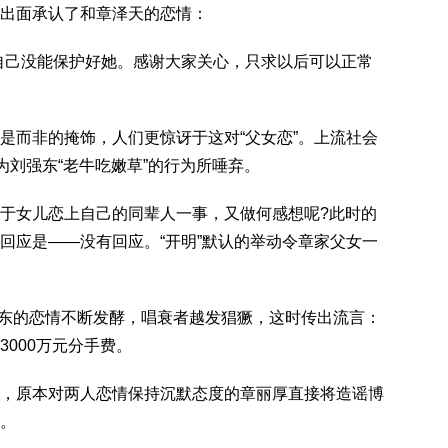
出面承认了和章泽天的恋情：
自己没能保护好她。感谢大家关心，只求以后可以正常
是而非的掩饰，人们更惊讶于这对“父女恋”。上流社会
为刘强东“老牛吃嫩草”的行为所唾弃。
于女儿恋上自己的同辈人一事，又做何感想呢?此时的
回应是——没有回应。“开明”默认的举动令章家父女一
刘强东的恋情不断发酵，唱衰者越发猖獗，这时传出流言：
000万元分手费。
，原本对两人恋情保持沉默态度的章丽厚直接将造谣博
。