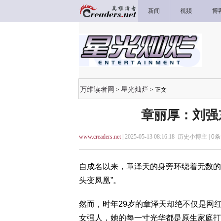
新闻
视频
博
万维读者网
星光灿烂
>
> 正文
章丽厚：刘强
www.creaders.net
| 2025-05-13 08:16:18 历史小博主 |
0
条
自成名以来，章泽天的身旁环绕着无数的
头变凤凰”。
然而，时年29岁的章泽天却绝不仅是网
女强人，她的每一寸光华都是原生家庭打