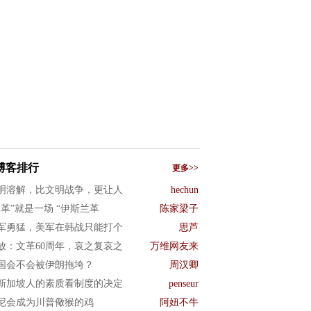
博客排行
更多>>
明溶解，比文明战争，更让人
hechun
文革”就是一场 “伊斯兰革
陈家梁子
军勇猛，美军在韩战只能打个
思芦
放：文革60周年，哀之复哀之
万维网友来
国会不会被伊朗拖垮？
周汉卿
新加坡人的素质看制度的决定
penseur
尼会成为川普儆猴的鸡
阿妞不牛