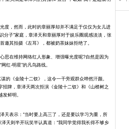
光度，然而，此时的章丽厚却并不满足于仅仅为女儿进
知识分子”家庭，章泽天和章丽厚对于娱乐圈观感淡淡，张
首邀其拍摄《左耳》，都被奶茶妹妹拒绝了。
心思在维持网络红人形象、增强曝光度呢?自然是因为
网红-明星”的凡鸟路线。
张艺谋的《金陵十二钗》，这令一干旁观群众哗然汗颜。
金字招牌，章泽天两次拒演《金陵十二钗》和《山楂树之
越发鲜明。
泽天表示：“当时要上高三了，还是要以学习为重，所
章泽天则半开玩笑半认真道：“我同学觉得我长得不够乡