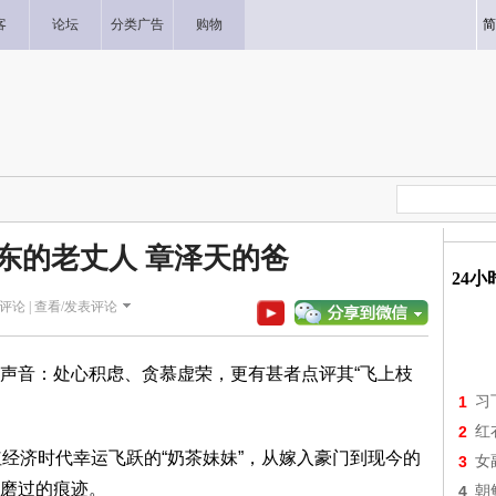
客
论坛
分类广告
购物
简
东的老丈人 章泽天的爸
24
评论 |
查看/发表评论
声音：处心积虑、贪慕虚荣，更有甚者点评其“飞上枝
1
习
2
红
红经济时代幸运飞跃的“奶茶妹妹”，从嫁入豪门到现今的
3
女
磨过的痕迹。
4
朝