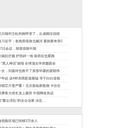
民日报对王虹的称呼变了，丘成桐没说错
悦习近平：老戏骨现身北戴河 紧挨蔡奇享C
月7日会议，彻底排除中国
京疯狂拦截 护照碎一地 装癌症也要跑
EI “黑人神话”崩塌 全球顶尖学府颜面全
一次，刘嘉玲也救不了原形毕露的梁朝伟
半年起 这4样东西贬值最猛 等于白白送钱
封锁芯片更严重！北京面临新瓶颈 卡住生
航乘客大排长龙上厕所 中国网友热议
控“聚众淫乱”的女企业家 决定…
海危险区域已转移3万余人