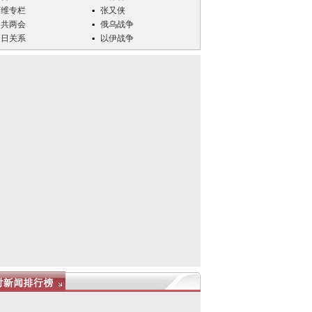
万维专栏
张又侠
中共两会
俄乌战争
中日关系
以伊战争