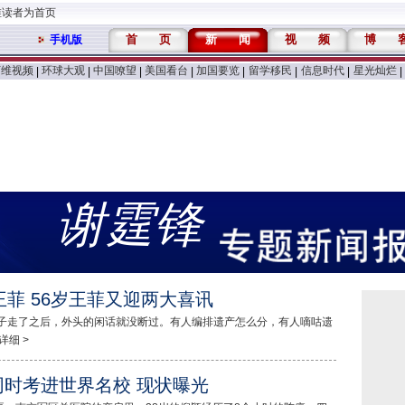
维读者为首页
首
页
新
闻
视
频
博
手机版
万维视频
环球大观
中国嘹望
美国看台
加国要览
留学移民
信息时代
星光灿烂
|
|
|
|
|
|
|
|
谢霆锋
菲 56岁王菲又迎两大喜讯
爷子走了之后，外头的闲话就没断过。有人编排遗产怎么分，有人嘀咕遗
详细 >
同时考进世界名校 现状曝光