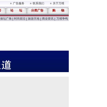
广告服务
联系我们
关于万维
客
论
坛
分类广告
购
物
体坛广角
时尚前沿
旅游天地
商业资讯
万维争鸣
|
|
|
|