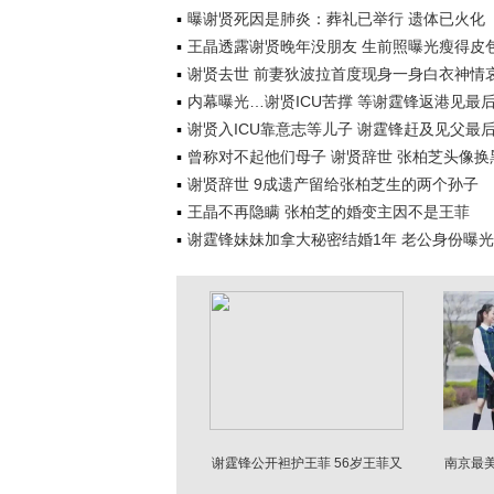
曝谢贤死因是肺炎：葬礼已举行 遗体已火化
王晶透露谢贤晚年没朋友 生前照曝光瘦得皮
谢贤去世 前妻狄波拉首度现身一身白衣神情
内幕曝光…谢贤ICU苦撑 等谢霆锋返港见最
谢贤入ICU靠意志等儿子 谢霆锋赶及见父最
曾称对不起他们母子 谢贤辞世 张柏芝头像换
谢贤辞世 9成遗产留给张柏芝生的两个孙子
王晶不再隐瞒 张柏芝的婚变主因不是王菲
谢霆锋妹妹加拿大秘密结婚1年 老公身份曝光
谢霆锋公开袒护王菲 56岁王菲又
南京最
迎两大喜讯