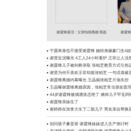
谢霆锋落泪：父亲怕我离婚 我选
谢霆锋
择与王菲相伴
宁愿单身也不接受谢霆锋 她转身嫁豪门生4娃
谢贤近况曝光 4工人24小时看护 王菲让人没
谢霆锋儿子被剑桥录取 张柏芝教育方式引热
谢贤为何不喜欢王菲却挺张柏芝 一句话道破
谢霆锋离婚内幕曝光 王晶揭张柏芝片场失控
王晶曝谢霆锋离婚原因，张柏芝常当朋友面
44岁谢霆锋被偶遇状态绝了 俩帅儿子罕见同
谢霆锋亲妹生了
谢婷婷在加拿大生下二胎儿子 男友亲自帮换
别问孩子爹是谁 谢霆锋妹妹进入生产倒计时