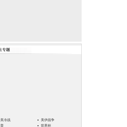
中美冷战
美伊战争
川普
世界杯