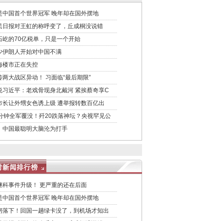
是中国首个世界冠军 晚年却在国外摆地
民日报对王虹的称呼变了，丘成桐没说错
石屹的70亿税单，只是一个开始
少伊朗人开始对中国不满
海楼市正在失控
传两大战区异动！ 习面临“最后期限”
悦习近平：老戏骨现身北戴河 紧挨蔡奇享C
市长让外甥女色诱上级 遭举报转数百亿出
0分钟全军覆没！歼20跌落神坛？央视罕见公
！中国最聪明大脑沦为打手
继科事件升级！ 更严重的还在后面
是中国首个世界冠军 晚年却在国外摆地
闸落下！回国一趟绿卡没了，到机场才知出