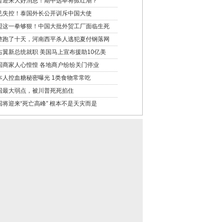
普迎来大好消息！期中选举将掀红潮？
见失控！泰国外长公开训斥中国大使
盟这一拳够狠！中国大批外贸工厂面临生死
整跑了十天，河南西平杀人逃犯夏付钢落网
右翼新总统就职 美国马上宣布援助10亿美
国商家人心惶惶 各地商户纷纷关门停业
本人控血糖秘密曝光 1类食物常常吃
国最大弱点，被川普死死掐住
国将迎来“死亡高峰” 根本不是天灾而是