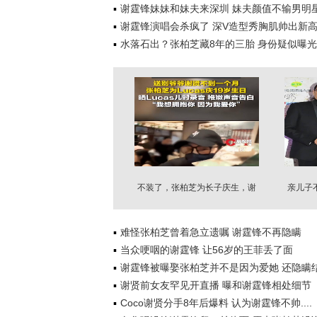
谢霆锋妹妹和妹夫来深圳 妹夫颜值不输男明
谢霆锋演唱会杀疯了 深V造型秀胸肌帅出新
水落石出？张柏芝藏8年的三胎 身份疑似曝光
不装了，张柏芝为长子庆生，谢
亲儿子
霆锋缺席沉默
难怪张柏芝曾着急立遗嘱 谢霆锋不再隐瞒
当众哽咽的谢霆锋 让56岁的王菲丢了面
谢霆锋被曝娶张柏芝并不是因为爱她 还隐瞒
谢贤前女友罕见开直播 曝和谢霆锋相处细节
Coco谢贤分手8年后爆料 认为谢霆锋不帅....