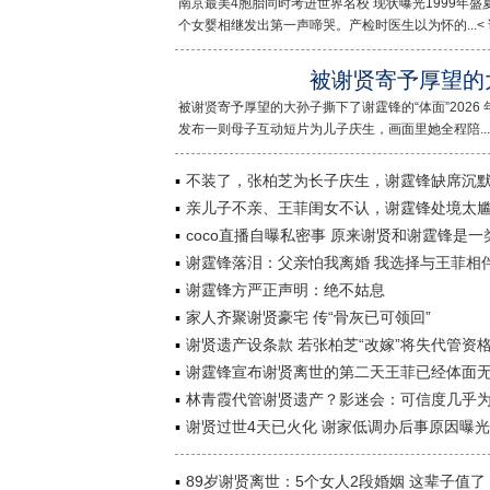
南京最美4胞胎同时考进世界名校 现状曝光1999年
个女婴相继发出第一声啼哭。产检时医生以为怀的...< 
被谢贤寄予厚望的
被谢贤寄予厚望的大孙子撕下了谢霆锋的“体面”2026 年
发布一则母子互动短片为儿子庆生，画面里她全程陪...<
不装了，张柏芝为长子庆生，谢霆锋缺席沉
亲儿子不亲、王菲闺女不认，谢霆锋处境太
coco直播自曝私密事 原来谢贤和谢霆锋是一
谢霆锋落泪：父亲怕我离婚 我选择与王菲相
谢霆锋方严正声明：绝不姑息
家人齐聚谢贤豪宅 传“骨灰已可领回”
谢贤遗产设条款 若张柏芝“改嫁”将失代管资
谢霆锋宣布谢贤离世的第二天王菲已经体面
林青霞代管谢贤遗产？影迷会：可信度几乎
谢贤过世4天已火化 谢家低调办后事原因曝光
89岁谢贤离世：5个女人2段婚姻 这辈子值了