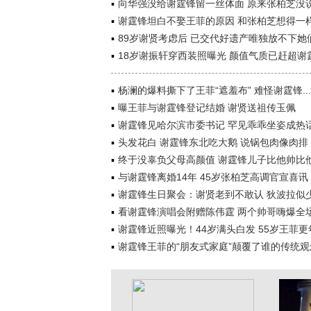
向华强没给谢霆锋留一丝体面 原来张柏芝没
谢霆锋坦白不娶王菲的原因 和张柏芝想得一
89岁谢贤考虑后 已交代好遗产唯独放不下她
18岁谢振轩穿西装照曝光 颜值气质已赶超谢
杨澜的爆料撕下了王菲“遮羞布” 难怪谢霆锋...
曝王菲与谢霆锋登记结婚 谢贤送祖传玉佩
谢霆锋见哈尔滨市委书记 罕见乖乖坐姿成热
头发花白 谢霆锋东北吃大鹅 说锅包肉像肉排
终于没辜负父母高颜值 谢霆锋儿子比他帅比
与谢霆锋离婚14年 45岁张柏芝高调官宣喜讯
谢霆锋生日聚会：谢贤老到不敢认 狄波拉似
看谢霆锋演唱会附赠陈伟霆 两个帅哥嗨爆全
谢霆锋近照曝光！44岁满头白发 55岁王菲更
谢霆锋王菲的“朋友式家庭”颠覆了谁的传统观