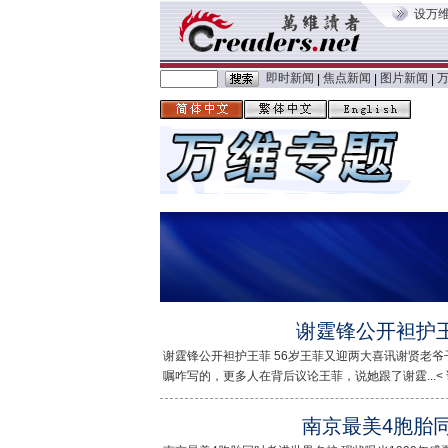
设万
即时新闻
焦点新闻
图片新闻
|
|
|
谢霆锋公开袒护王
谢霆锋公开袒护王菲 56岁王菲又迎两大喜讯谢贤老
嘱咋写的，更多人在背后议论王菲，说她跟了谢霆...< 
南京最美4胞胎