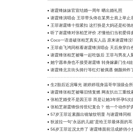
谢霆锋妹妹官宣结婚一周年 晒出婚礼照
谢霆锋演唱会 王菲带头倚在某男士肩上举止
王菲谢霆锋十指紧扣 这打扮是大妈还是松弛
听了谢霆锋对张柏芝评价 才懂他们当初爱得
Coco一语道破张柏芝真实人品 原来谢霆锋没
王菲俞飞鸿同框看谢霆锋演唱会 天后身穿白
谢霆锋张柏芝被曝一起吃饭后 王菲与男友人
她宁愿单身也不接受谢霆锋 转身嫁豪门生4娃
谢霆锋北京街头骑行等红灯被偶遇 侧颜帅炸
生2胎后近况曝光 谢婷婷现身温哥华顶级会所
谢霆锋张柏芝被曝旧情复燃 网友扒出三重线
张柏芝婚变不是因王菲 而是让她3年怀孕5次
张柏芝谢霆锋惊传世纪复合？ 他一个动作护
57岁王菲近素颜出镜皱纹明显 与谢霆锋同框
狄波拉一句“永远的儿媳”是给王菲最体面的耳
56岁王菲近况太炸了 谢霆锋面前活成娇俏小