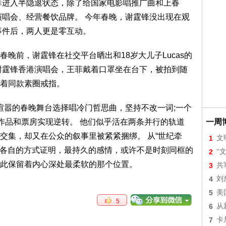
菲进入半隐退状态，除了给国家电影唱推广曲和上春
演唱会、经营餐饮品牌。 今年春晚，谢霆锋没出现在观
事件后，两人更是零互动。
春晚前，谢霆锋在社交平台晒出和18岁大儿子Lucas的
谢霆锋香港演唱会，王菲戴着口罩坐在台下，被拍到随
着同款素圈戒指。
在喧嚣的春晚舞台选择唱冷门哲思曲，坚持不改一词;一个
靠作品和票房实现逆转。 他们似乎活在两条并行的轨道
一周
交集，却又在公众的叙事里被紧紧捆绑。 从“世纪牵
1
文
们用各自的方式证明，最持久的感情，或许不是时刻同框的
2
“
此保留着内心深处最柔软的那个位置。
3
共
4
刘
5
美
5
6
从
7
卡