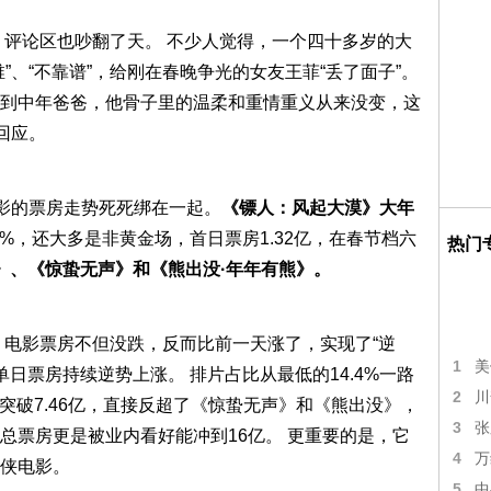
 评论区也吵翻了天。 不少人觉得，一个四十多岁的大
”、“不靠谱”，给刚在春晚争光的女友王菲“丢了面子”。
到中年爸爸，他骨子里的温柔和重情重义从来没变，这
回应。
电影的票房走势死死绑在一起。
《镖人：风起大漠》大年
.8%，还大多是非黄金场，首日票房1.32亿，在春节档六
热门
》、《惊蛰无声》和《熊出没·年年有熊》。
 电影票房不但没跌，反而比前一天涨了，实现了“逆
1
美
单日票房持续逆势上涨。 排片占比从最低的14.4%一路
2
川
房突破7.46亿，直接反超了《惊蛰无声》和《熊出没》，
3
张
总票房更是被业内看好能冲到16亿。 更重要的是，它
4
万
侠电影。
5
中