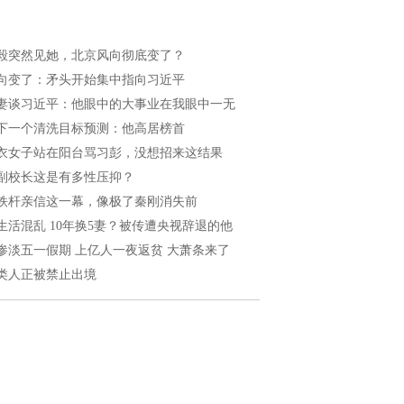
毅突然见她，北京风向彻底变了？
向变了：矛头开始集中指向习近平
妻谈习近平：他眼中的大事业在我眼中一无
下一个清洗目标预测：他高居榜首
衣女子站在阳台骂习彭，没想招来这结果
副校长这是有多性压抑？
铁杆亲信这一幕，像极了秦刚消失前
生活混乱 10年换5妻？被传遭央视辞退的他
惨淡五一假期 上亿人一夜返贫 大萧条来了
类人正被禁止出境