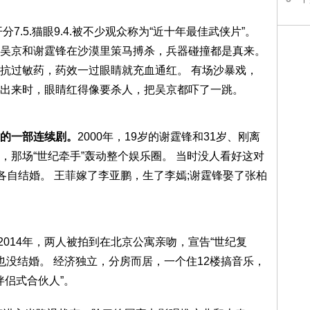
.5.猫眼9.4.被不少观众称为“近十年最佳武侠片”。
，吴京和谢霆锋在沙漠里策马搏杀，兵器碰撞都是真来。
抗过敏药，药效一过眼睛就充血通红。 有场沙暴戏，
出来时，眼睛红得像要杀人，把吴京都吓了一跳。
的一部连续剧。
2000年，19岁的谢霆锋和31岁、刚离
，那场“世纪牵手”轰动整个娱乐圈。 当时没人看好这对
，各自结婚。 王菲嫁了李亚鹏，生了李嫣;谢霆锋娶了张柏
。 2014年，两人被拍到在北京公寓亲吻，宣告“世纪复
也没结婚。 经济独立，分房而居，一个住12楼搞音乐，
伴侣式合伙人”。