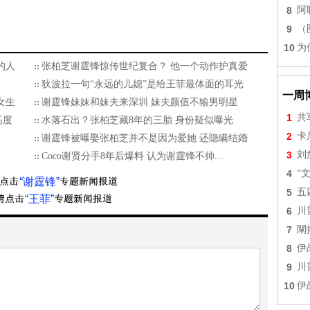
8
阿
9
（
10
为
的人
张柏芝谢霆锋惊传世纪复合？ 他一个动作护真爱
狄波拉一句“永远的儿媳”是给王菲最体面的耳光
一周
女生
谢霆锋妹妹和妹夫来深圳 妹夫颜值不输男明星
1
共
高度
水落石出？张柏芝藏8年的三胎 身份疑似曝光
2
卡
谢霆锋被曝娶张柏芝并不是因为爱她 还隐瞒结婚
3
刘
Coco谢贤分手8年后爆料 认为谢霆锋不帅....
4
“
“谢霆锋”
5
五
“王菲”
6
川
7
闡
8
伊
9
川
10
伊