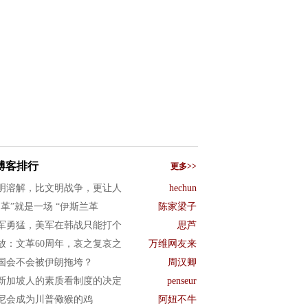
博客排行
更多>>
明溶解，比文明战争，更让人
hechun
文革”就是一场 “伊斯兰革
陈家梁子
军勇猛，美军在韩战只能打个
思芦
放：文革60周年，哀之复哀之
万维网友来
国会不会被伊朗拖垮？
周汉卿
新加坡人的素质看制度的决定
penseur
尼会成为川普儆猴的鸡
阿妞不牛