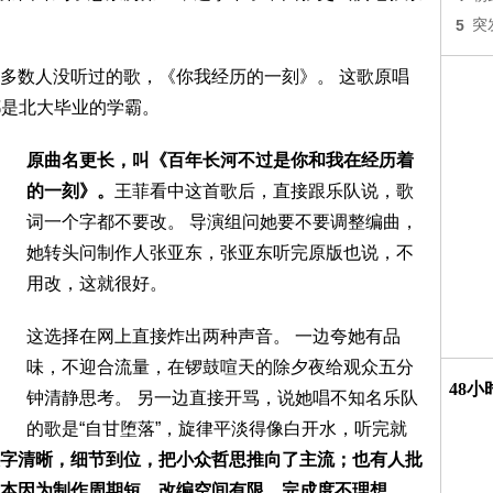
5
突
多数人没听过的歌，《你我经历的一刻》。 这歌原唱
员都是北大毕业的学霸。
原曲名更长，叫《百年长河不过是你和我在经历着
的一刻》。
王菲看中这首歌后，直接跟乐队说，歌
词一个字都不要改。 导演组问她要不要调整编曲，
她转头问制作人张亚东，张亚东听完原版也说，不
用改，这就很好。
这选择在网上直接炸出两种声音。 一边夸她有品
味，不迎合流量，在锣鼓喧天的除夕夜给观众五分
48
钟清静思考。 另一边直接开骂，说她唱不知名乐队
的歌是“自甘堕落”，旋律平淡得像白开水，听完就
字清晰，细节到位，把小众哲思推向了主流；也有人批
本因为制作周期短，改编空间有限，完成度不理想。