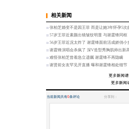
相关新闻
张柏芝婚变不是因王菲 而是让她3年怀孕5次
57岁王菲近素颜出镜皱纹明显 与谢霆锋同框
56岁王菲近况太炸了 谢霆锋面前活成娇俏小
谢霆锋演唱会杀疯了 深V造型秀胸肌帅出新
难怪张柏芝曾着急立遗嘱 谢霆锋不再隐瞒
谢贤前女友罕见开直播 曝和谢霆锋相处细节
当前新闻共有
0
条评论
分享到：