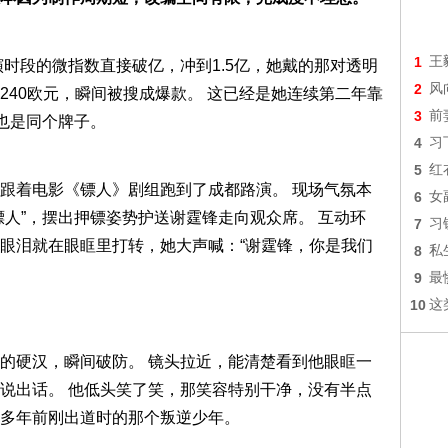
1
王
时段的微指数直接破亿，冲到1.5亿，她戴的那对透明
2
风
240欧元，瞬间被搜成爆款。 这已经是她连续第二年靠
3
前
也是同个牌子。
4
习
5
红
跟着电影《镖人》剧组跑到了成都路演。 现场气氛本
6
女
镖人”，摆出押镖姿势护送谢霆锋走向观众席。 互动环
7
习
眼泪就在眼眶里打转，她大声喊：“谢霆锋，你是我们
8
私
9
最
10
这
的硬汉，瞬间破防。 镜头拉近，能清楚看到他眼眶一
说出话。 他低头笑了笑，那笑容特别干净，没有半点
多年前刚出道时的那个叛逆少年。