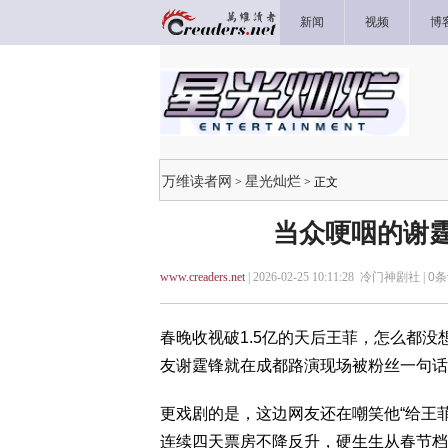
新闻
视频
博
万维读者网
星光灿烂
>
> 正文
当众哽咽的谢霆
www.creaders.net
| 2026-02-25 10:11:28 冷门神剧社 |
0
条
春晚收视破1.5亿的天后王菲，怎么都
友谢霆锋就在成都路演现场被粉丝一句
更戏剧的是，这边网友还在嘲笑他“给王
连续四天票房不降反升，硬生生从春节档