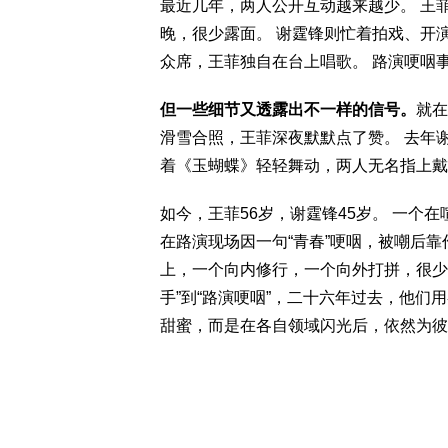
最近几年，两人公开互动越来越少。 王
晚，很少露面。 谢霆锋则忙着拍戏、开
众席，王菲独自在台上唱歌。 路演哽咽
但一些细节又透露出不一样的信号。
就在
滑雪合照，王菲深夜默默点了赞。 去年
着《玉蝴蝶》轻轻舞动，两人无名指上戴
如今，王菲56岁，谢霆锋45岁。 一个
在路演现场因一句“青春”哽咽，被嘲后
上，一个向内修行，一个向外打拼，很少
手”到“路演哽咽”，二十六年过去，他
甜蜜，而是在各自领域闪光后，依然为彼