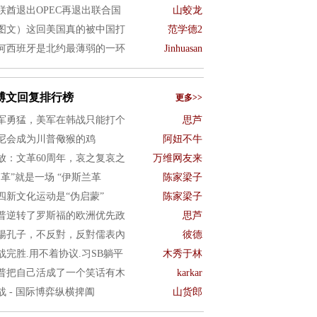
联酋退出OPEC再退出联合国
山蛟龙
图文）这回美国真的被中国打
范学德2
何西班牙是北约最薄弱的一环
Jinhuasan
博文回复排行榜
更多>>
军勇猛，美军在韩战只能打个
思芦
尼会成为川普儆猴的鸡
阿妞不牛
放：文革60周年，哀之复哀之
万维网友来
文革”就是一场 “伊斯兰革
陈家梁子
四新文化运动是“伪启蒙”
陈家梁子
普逆转了罗斯福的欧洲优先政
思芦
揚孔子，不反對，反對儒表內
彼德
战完胜.用不着协议.习SB躺平
木秀于林
普把自己活成了一个笑话有木
karkar
战 - 国际博弈纵横捭阖
山货郎