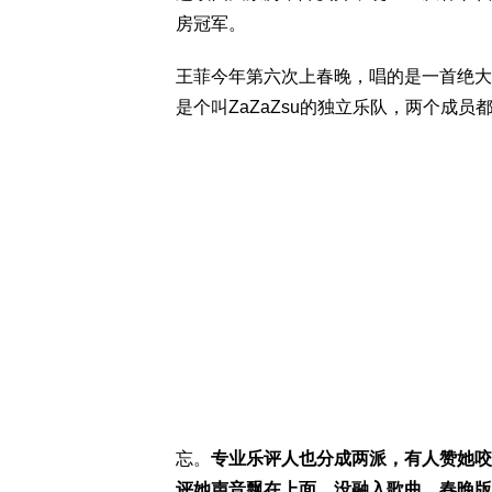
房冠军。
王菲今年第六次上春晚，唱的是一首绝大
是个叫ZaZaZsu的独立乐队，两个成
忘。
专业乐评人也分成两派，有人赞她咬
评她声音飘在上面，没融入歌曲，春晚版