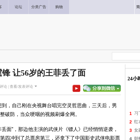
客
论坛
分类广告
购物
简
锋 让56岁的王菲丢了面
24
评论 |
查看/发表评论
没想到，自己刚在央视舞台唱完空灵哲思曲，三天后，男
1
习
话整破防，当众哽咽的视频刷爆全网。
2
红
菲丢面”，那边他主演的武侠片《镖人》已经悄悄逆袭，
3
女
第四冲到了总票房第三，还拿下了中国影史武侠电影票
4
朝