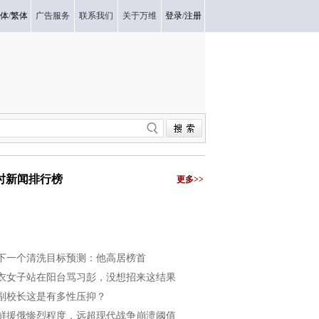
体
/
繁体
广告服务
联系我们
关于万维
登录
/
注册
小时新闻排行榜
更多>>
下一个清洗目标预测：他高居榜首
衣女子站在阳台骂习彭，没想招来这结果
副校长这是有多性压抑？
鲜援俄惨烈程度，远超现代战争崩溃阈值