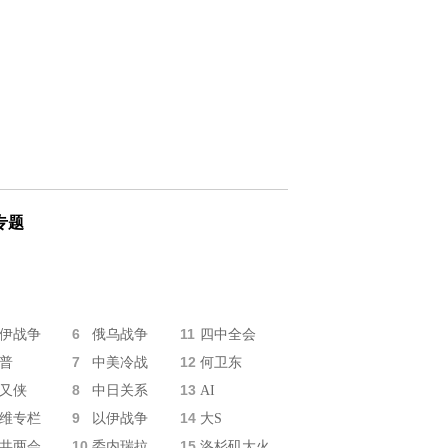
专题
6
11
伊战争
俄乌战争
四中全会
7
12
普
中美冷战
何卫东
8
13
又侠
中日关系
AI
9
14
维专栏
以伊战争
大S
10
15
共两会
委内瑞拉
洛杉矶大火