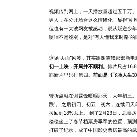
视频传到网上，一天播放量超过五千万。
男人，在公开场合这么情绪化，显得“幼稚
但也有一大波网友被感动，说从叛逆少年
哽咽不是脆弱，是对“有人懂我来时路”的
这场“丢面”风波，其实跟谢霆锋那部新
初一上映，开局并不顺利。
排片只占16
部新片里只排第四。
前面是《飞驰人生3
转折点就在谢霆锋哽咽那天，大年初三。
跌”。 之后初四、初五、初六，连续四天
拉回到18%以上。 到了2月23日，总票
稳稳坐上了春节档票房季军的位置，预测
打破了纪录，成了中国影史票房最高的武