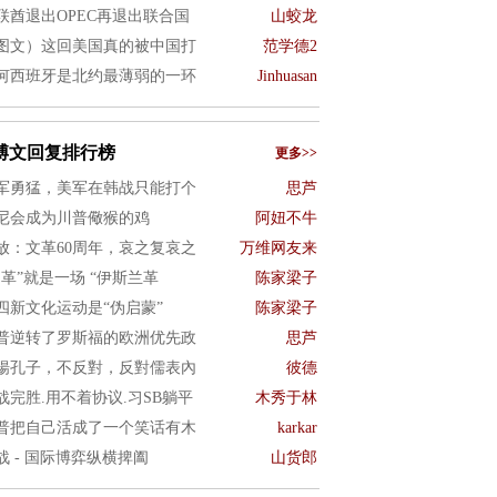
联酋退出OPEC再退出联合国
山蛟龙
图文）这回美国真的被中国打
范学德2
何西班牙是北约最薄弱的一环
Jinhuasan
博文回复排行榜
更多>>
军勇猛，美军在韩战只能打个
思芦
尼会成为川普儆猴的鸡
阿妞不牛
放：文革60周年，哀之复哀之
万维网友来
文革”就是一场 “伊斯兰革
陈家梁子
四新文化运动是“伪启蒙”
陈家梁子
普逆转了罗斯福的欧洲优先政
思芦
揚孔子，不反對，反對儒表內
彼德
战完胜.用不着协议.习SB躺平
木秀于林
普把自己活成了一个笑话有木
karkar
战 - 国际博弈纵横捭阖
山货郎