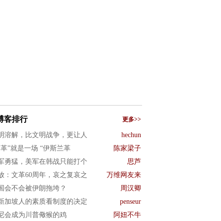
博客排行
更多>>
明溶解，比文明战争，更让人
hechun
文革”就是一场 “伊斯兰革
陈家梁子
军勇猛，美军在韩战只能打个
思芦
放：文革60周年，哀之复哀之
万维网友来
国会不会被伊朗拖垮？
周汉卿
新加坡人的素质看制度的决定
penseur
尼会成为川普儆猴的鸡
阿妞不牛