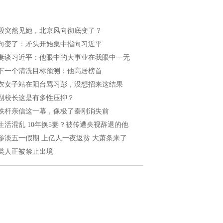
毅突然见她，北京风向彻底变了？
向变了：矛头开始集中指向习近平
妻谈习近平：他眼中的大事业在我眼中一无
下一个清洗目标预测：他高居榜首
衣女子站在阳台骂习彭，没想招来这结果
副校长这是有多性压抑？
铁杆亲信这一幕，像极了秦刚消失前
生活混乱 10年换5妻？被传遭央视辞退的他
惨淡五一假期 上亿人一夜返贫 大萧条来了
类人正被禁止出境