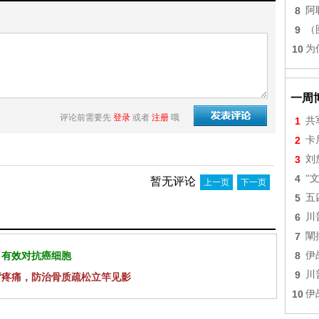
8
阿
9
（
10
为
一周
评论前需要先
登录
或者
注册
哦
1
共
2
卡
3
刘
4
“
暂无评论
上一页
下一页
5
五
6
川
7
闡
 有效对抗癌细胞
8
伊
9
川
背疼痛，防治骨质疏松立竿见影
10
伊