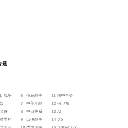
专题
6
11
伊战争
俄乌战争
四中全会
7
12
普
中美冷战
何卫东
8
13
又侠
中日关系
AI
9
14
维专栏
以伊战争
大S
10
15
共两会
委内瑞拉
洛杉矶大火