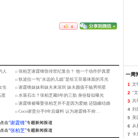
4
的人
张柏芝谢霆锋惊传世纪复合？ 他一个动作护真爱
一周
狄波拉一句“永远的儿媳”是给王菲最体面的耳光
1
文
女生
谢霆锋妹妹和妹夫来深圳 妹夫颜值不输男明星
2
“
高度
水落石出？张柏芝藏8年的三胎 身份疑似曝光
3
共
谢霆锋被曝娶张柏芝并不是因为爱她 还隐瞒结婚
4
刘
Coco谢贤分手8年后爆料 认为谢霆锋不帅....
5
美
“谢霆锋”
6
从
“张柏芝”
7
卡