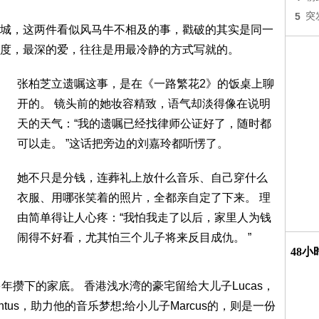
5
突
城，这两件看似风马牛不相及的事，戳破的其实是同一
度，最深的爱，往往是用最冷静的方式写就的。
张柏芝立遗嘱这事，是在《一路繁花2》的饭桌上聊
开的。 镜头前的她妆容精致，语气却淡得像在说明
天的天气：“我的遗嘱已经找律师公证好了，随时都
可以走。 ”这话把旁边的刘嘉玲都听愣了。
她不只是分钱，连葬礼上放什么音乐、自己穿什么
衣服、用哪张笑着的照片，全都亲自定了下来。 理
由简单得让人心疼：“我怕我走了以后，家里人为钱
闹得不好看，尤其怕三个儿子将来反目成仇。 ”
48
年攒下的家底。 香港浅水湾的豪宅留给大儿子Lucas，
tus，助力他的音乐梦想;给小儿子Marcus的，则是一份