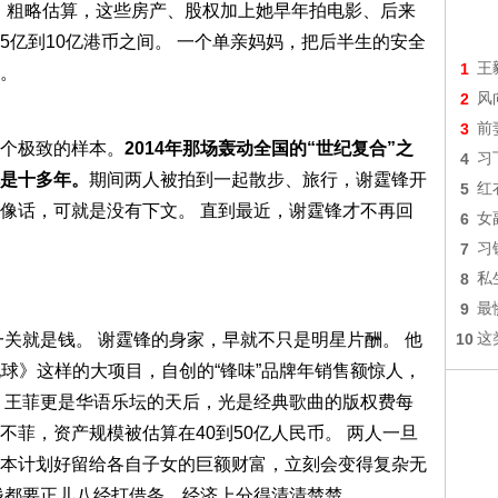
。 粗略估算，这些房产、股权加上她早年拍电影、后来
5亿到10亿港币之间。 一个单亲妈妈，把后半生的安全
1
王
。
2
风
3
前
个极致的样本。
2014年那场轰动全国的“世纪复合”之
4
习
是十多年。
期间两人被拍到一起散步、旅行，谢霆锋开
5
红
像话，可就是没有下文。 直到最近，谢霆锋才不再回
6
女
7
习
8
私
9
最
一关就是钱。 谢霆锋的身家，早就不只是明星片酬。 他
10
这
地球》这样的大项目，自创的“锋味”品牌年销售额惊人，
 王菲更是华语乐坛的天后，光是经典歌曲的版权费每
菲，资产规模被估算在40到50亿人民币。 两人一旦
本计划好留给各自子女的巨额财富，立刻会变得复杂无
钱都要正儿八经打借条，经济上分得清清楚楚。