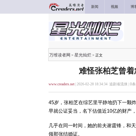
新闻
视频
博
万维读者网
星光灿烂
>
> 正文
难怪张柏芝曾着
www.creaders.net
| 2026-02-28 18:34:34 追剧省流侠 |
0
条
45岁，张柏芝在综艺里平静地扔下一颗
早就公证妥当，名下估值近10亿的财产
几乎在同一时间，她的前夫谢霆锋，和天
领那张结婚证。