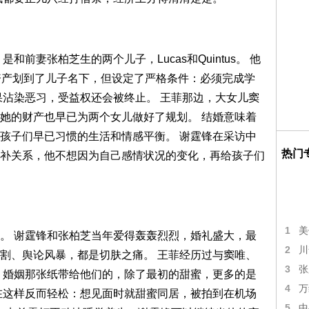
前妻张柏芝生的两个儿子，Lucas和Quintus。 他
资产划到了儿子名下，但设定了严格条件：必须完成学
果沾染恶习，受益权还会被终止。 王菲那边，大女儿窦
她的财产也早已为两个女儿做好了规划。 结婚意味着
孩子们早已习惯的生活和情感平衡。 谢霆锋在采访中
热门
补关系，他不想因为自己感情状况的变化，再给孩子们
1
美
。 谢霆锋和张柏芝当年爱得轰轰烈烈，婚礼盛大，最
2
川
割、舆论风暴，都是切肤之痛。 王菲经历过与窦唯、
3
张
 婚姻那张纸带给他们的，除了最初的甜蜜，更多的是
4
万
在这样反而轻松：想见面时就甜蜜同居，被拍到在机场
5
中