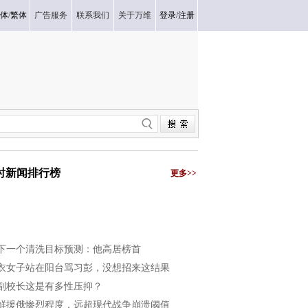
体
/
繁体
广告服务
联系我们
关于万维
登录
/
注册
小时新闻排行榜
更多>>
下一个清洗目标预测：他高居榜首
衣女子站在阳台骂习彭，没想招来这结果
副校长这是有多性压抑？
鲜援俄惨烈程度，远超现代战争崩溃阈值