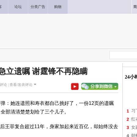
客
论坛
分类广告
购物
简
急立遗嘱 谢霆锋不再隐瞒
24
评论 |
查看/发表评论
炸弹：她连遗照和寿衣都自己挑好了，一份12页的遗嘱
1
习
，全部清清楚楚划给了三个儿子。
2
红
后王菲复合超过11年，身家加起来近百亿，却始终没去
3
女
4
朝