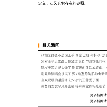
定义，却又真实存在的参照。
相关新闻
张柏芝婚变不是因王菲 而是让她3年怀孕5次
57岁王菲近素颜出镜皱纹明显 与谢霆锋同框
56岁王菲近况太炸了 谢霆锋面前活成娇俏小
谢霆锋演唱会杀疯了 深V造型秀胸肌帅出新
当众哽咽的谢霆锋 让56岁的王菲丢了面
谢贤前女友罕见开直播 曝和谢霆锋相处细节