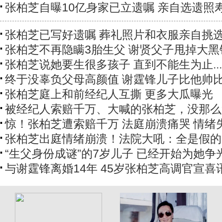
张柏芝自曝10亿身家已立遗嘱 亲自选遗照
张柏芝已写好遗嘱 葬礼照片和衣服亲自挑
张柏芝不再隐瞒3胎生父 谢贤父子甩掉大黑
张柏芝说她要生很多孩子 直到不能生为止...
终于没辜负父母高颜值 谢霆锋儿子比他帅
张柏芝庭上和前经纪人互撕 更多大瓜曝光
被经纪人索赔千万、大喊的张柏芝，没那么
惊！张柏芝遭索赔千万 法庭崩溃痛哭 情绪
张柏芝出庭情绪崩溃！法院大吼：全是假的
“生父身份成谜”的7岁儿子 已经开始为她争
与谢霆锋离婚14年 45岁张柏芝高调官宣喜