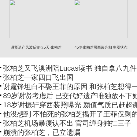
谢贤遗产风波反转仅5天 张柏芝
45岁张柏芝黑西装亮相 生图状态
小儿子身世曝光
碾压同龄人
张柏芝又飞澳洲陪Lucas读书 独自拿八九
张柏芝一家四口飞出国
谢霆锋坦白不娶王菲的原因 和张柏芝想得
89岁谢贤考虑后 已交代好遗产唯独放不下
18岁谢振轩穿西装照曝光 颜值气质已赶超
他没想到 不怕死的张柏芝揭开了王菲仅剩
张柏芝机场暴瘦认不出 官司缠身独扛三子
崩溃的张柏芝，已立遗嘱