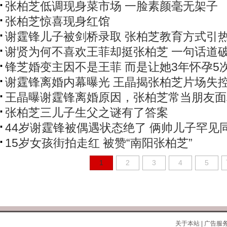
张柏芝低调现身菜市场 一脸素颜毫无架子
张柏芝惊喜现身红馆
谢霆锋儿子被剑桥录取 张柏芝教育方式引
谢贤为何不喜欢王菲却挺张柏芝 一句话道
锋芝婚变主因不是王菲 而是让她3年怀孕5
谢霆锋离婚内幕曝光 王晶揭张柏芝片场失
王晶曝谢霆锋离婚原因，张柏芝常当朋友面
张柏芝三儿子生父之谜有了答案
44岁谢霆锋被偶遇状态绝了 俩帅儿子罕见
15岁女孩街拍走红 被赞“南阳张柏芝”
1
2
3
4
5
关于本站
|
广告服