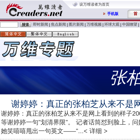
设万维读者为首页
首
手机版
即时新闻
焦点新闻
图片新闻
万维视频
环球大观
中国嘹望
|
|
|
|
|
|
张
谢婷婷：真正的张柏芝从来不是
谢婷婷：真正的张柏芝从来不是网上看到的样子20
等谢婷婷一句"划清界限"。 记者话筒怼到脸上，问
她笑嘻嘻甩出一句英文——"...< 详细 >