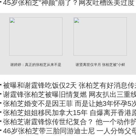
45岁张柏芝“神颜”崩了？网友吐槽医美过度
谢婷婷：真正的张柏芝从来不是
谢贤离世仅半月 张柏芝被“小鲜
网上看到的样子
肉”高调示爱
被曝和谢霆锋吃饭仅2天 张柏芝有好消息传
谢霆锋张柏芝被曝旧情复燃 网友扒出三重
张柏芝婚变不是因王菲 而是让她3年怀孕5
张柏芝姐姐移民加拿大15年 自爆离开香港
张柏芝谢霆锋惊传世纪复合？ 他一个动作
46岁张柏芝带三胎同游迪士尼 一人分饰父