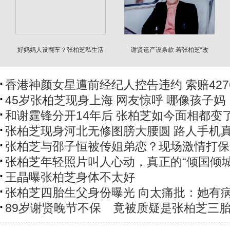
好妈妈人设翻车？张柏芝私生活
谢贤遗产设条款 若张柏芝“改
被扒coco道出实情
嫁”将失代管资格
香港神颜女星遭前经纪人控告违约 索赔427
45岁张柏芝现身上海 网友惊呼 哪像孩子妈
和谢霆锋分开14年后 张柏芝如今面相都变
张柏芝现身河北无修图膀大腰圆 路人手机
张柏芝与邵子恒被传姐弟恋？现场激情打保
张柏芝年轻照片叫人心动，真正的“倾国倾城
王晶曝张柏芝身体不太好
张柏芝四胎生父身份曝光 向太痛批：她有
89岁谢贤晚节不保 竟被质疑是张柏芝三