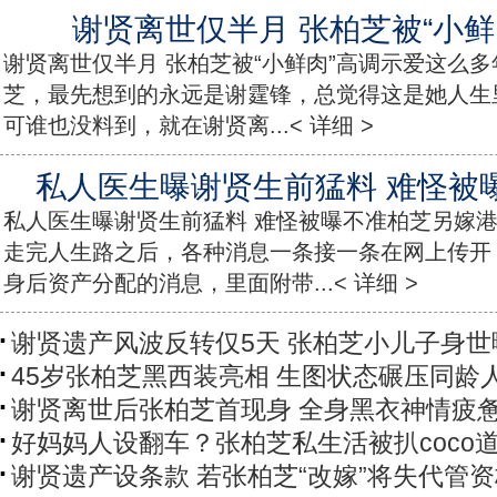
谢贤离世仅半月 张柏芝被“小鲜
谢贤离世仅半月 张柏芝被“小鲜肉”高调示爱这么
芝，最先想到的永远是谢霆锋，总觉得这是她人生
可谁也没料到，就在谢贤离...< 详细 >
私人医生曝谢贤生前猛料 难怪被
私人医生曝谢贤生前猛料 难怪被曝不准柏芝另嫁
走完人生路之后，各种消息一条接一条在网上传开
身后资产分配的消息，里面附带...< 详细 >
谢贤遗产风波反转仅5天 张柏芝小儿子身世
45岁张柏芝黑西装亮相 生图状态碾压同龄
谢贤离世后张柏芝首现身 全身黑衣神情疲
好妈妈人设翻车？张柏芝私生活被扒coco
谢贤遗产设条款 若张柏芝“改嫁”将失代管