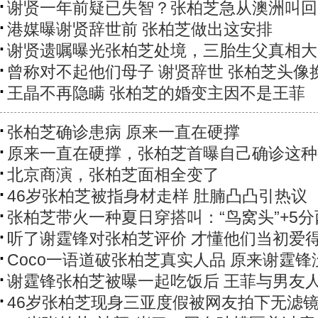
谢贤一年前疑已失智？张柏芝急从澳洲叫回
港媒曝谢贤辞世前 张柏芝做出这安排
谢贤遗嘱曝光张柏芝处境，三胎生父真相大
曾称对不起他们母子 谢贤辞世 张柏芝头像
王晶不再隐瞒 张柏芝的婚变主因不是王菲
张柏芝确诊患病 原来一直在硬撑
原来一直在硬撑，张柏芝首曝自己确诊这种
北京商演，张柏芝面相全变了
46岁张柏芝被指身材走样 肚腩凸凸引热议
张柏芝带火一种夏日穿搭叫：“鸟窝头”+5分
听了谢霆锋对张柏芝评价 才懂他们当初爱
Coco一语道破张柏芝真实人品 原来谢霆锋
谢霆锋张柏芝被曝一起吃饭后 王菲与男友
46岁张柏芝现身三亚度假被网友拍下无滤