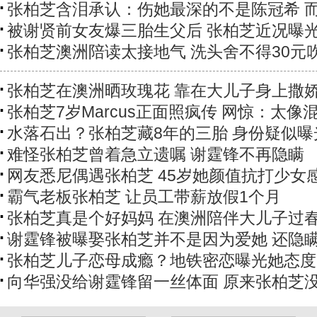
张柏芝含泪承认：伤她最深的不是陈冠希 而是
被谢贤前女友爆三胎生父后 张柏芝近况曝
张柏芝澳洲陪读太接地气 洗头舍不得30元
张柏芝在澳洲晒玫瑰花 靠在大儿子身上撒
张柏芝7岁Marcus正面照疯传 网惊：太像
水落石出？张柏芝藏8年的三胎 身份疑似曝
难怪张柏芝曾着急立遗嘱 谢霆锋不再隐瞒
网友悉尼偶遇张柏芝 45岁她颜值抗打少女
霸气老板张柏芝 让员工带薪放假1个月
张柏芝真是个好妈妈 在澳洲陪伴大儿子过
谢霆锋被曝娶张柏芝并不是因为爱她 还隐
张柏芝儿子恋母成瘾？地铁密恋曝光她态度
向华强没给谢霆锋留一丝体面 原来张柏芝