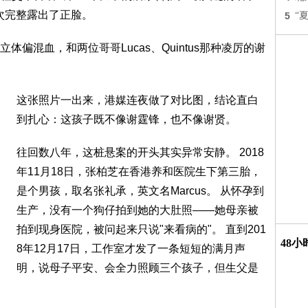
第一次完整露出了正脸。
5
“
偏混血，和两位哥哥Lucas、Quintus那种凌厉的谢
这张照片一出来，港媒连夜做了对比图，结论直白
到扎心：这孩子既不像谢霆锋，也不像谢贤。
往回数八年，这桩悬案的开头其实异常安静。 2018
年11月18日，张柏芝在香港养和医院生下第三胎，
是个男孩，取名张礼承，英文名Marcus。 从怀孕到
生产，没有一个狗仔拍到她的大肚照——她母亲被
拍到现身医院，被问起来只说"来看病的"。 直到201
48
8年12月17日，工作室才发了一条短短的满月声
明，说母子平安、会全力照顾三个孩子，但生父是