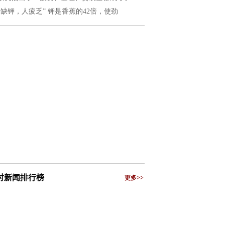
夏缺钾，人疲乏” 钾是香蕉的42倍，使劲
小时新闻排行榜
更多>>