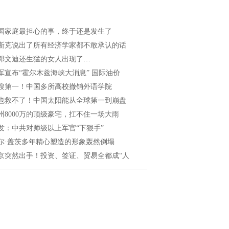
国家庭最担心的事，终于还是发生了
斯克说出了所有经济学家都不敢承认的话
邓文迪还生猛的女人出现了…
军宣布“霍尔木兹海峡大消息” 国际油价
搜第一！中国多所高校撤销外语学院
也救不了！中国太阳能从全球第一到崩盘
州8000万的顶级豪宅，扛不住一场大雨
发：中共对师级以上军官“下狠手”
尔·盖茨多年精心塑造的形象轰然倒塌
京突然出手！投资、签证、贸易全都成“人