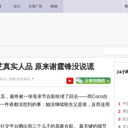
客
论坛
分类广告
购物
简
柏芝真实人品 原来谢霆锋没说谎
24
评论 |
查看/发表评论
"大瓜，最终被一张母亲节合影给堵了回去——而Coco自
1
中
一件谁都没想到的事：她没继续咬生父是谁，反而连用
2
突
3
比
芝在社交平台晒出和三个儿子的居家合影。 最关键的细节
4
北