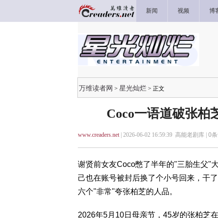
新闻
视频
博
万维读者网
星光灿烂
>
> 正文
Coco一语道破张
www.creaders.net
| 2026-06-02 16:59:39 高能老剧库 |
0
条
谢贤前女友Coco憋了半年的"三胎生父
己也在账号被封后换了个小号回来，干了
六个"非常"夸张柏芝的人品。
2026年5月10日母亲节，45岁的张柏