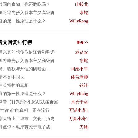
共国的食物，你还敢吃吗？
山蛟龙
国将率先步入资本主义高级阶
水蛇
庭的第一性原理是什么？
WillyRong
博文回复排行榜
更多>>
泽东真的想传位给江青和毛远
老贫农
国将率先步入资本主义高级阶
水蛇
湾、霸权与永恒的阴暗面 —
阿妞不牛
惜不是中国人
体育老师
岸英牺牲的真相
铭迁
庭的第一性原理是什么？
WillyRong
普背书117场全胜.MAGA痛斩犀
木秀于林
女性读者”的真相：正在流行
万湖小舟1
京大街上：城市、文化、历史
万湖小舟1
锋点评：毛岸英死于电子战
刀锋