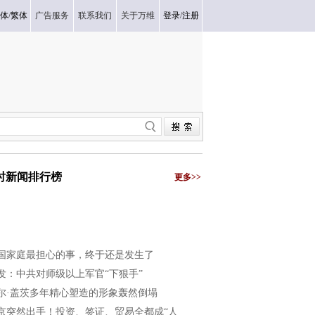
体
/
繁体
广告服务
联系我们
关于万维
登录
/
注册
小时新闻排行榜
更多>>
国家庭最担心的事，终于还是发生了
发：中共对师级以上军官“下狠手”
尔·盖茨多年精心塑造的形象轰然倒塌
京突然出手！投资、签证、贸易全都成“人