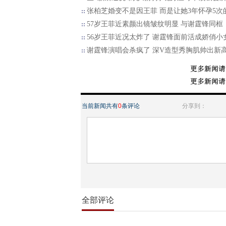
张柏芝婚变不是因王菲 而是让她3年怀孕5次
57岁王菲近素颜出镜皱纹明显 与谢霆锋同框
56岁王菲近况太炸了 谢霆锋面前活成娇俏小
谢霆锋演唱会杀疯了 深V造型秀胸肌帅出新
当前新闻共有
0
条评论
分享到：
全部评论