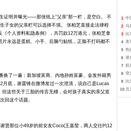
出生证明并曝光——那张纸上"父亲"那一栏，是空白。 不
1
中
生子女的父亲栏可以选择不填。 张柏芝直接走法律程
2
马
违反《个人资料私隐条例》，共罚款12万港元，张柏芝拿
3
比
公开照片永远是蛋糕、小手、后脑勺贴纸，正脸不打码都不
4
美
5
热
6
谁
7
杭
8
突
轮番换了一遍：新加坡富商、内地孙姓富豪、金发外籍男
9
比
12月底，谢霆锋在微博发过一次澄清，说自己是Lucas
10
北
责任，但这些关于三胎的传言无稽，会对孩子真实的亲父造
次回这个话题。
谢贤那位小49岁的前女友Coco(王嘉莹，两人交往约12