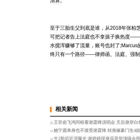
清算。
至于三胎生父到底是谁，从2018年张柏
可把记者告上法庭也不拿孩子换热度——这
水搅浑赚够了流量，账号也封了;Marc
终只有一个路径——律师函、法庭、强制
相关新闻
王菲俞飞鸿同框看谢霆锋演唱会 天后身穿白
她宁愿单身也不接受谢霆锋 转身嫁豪门生4
生2胎后近况曝光 谢婷婷现身温哥华顶级会