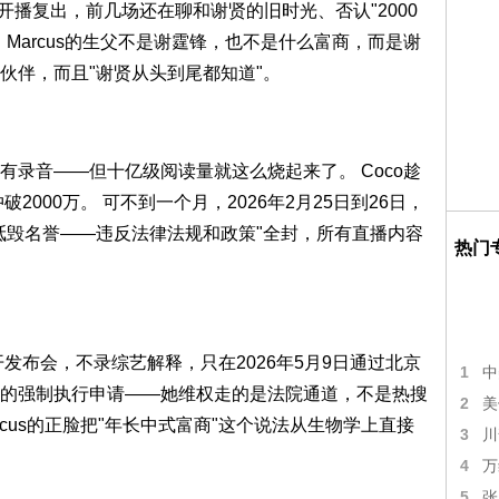
书开播复出，前几场还在聊和谢贤的旧时光、否认"2000
Marcus的生父不是谢霆锋，也不是什么富商，而是谢
伙伴，而且"谢贤从头到尾都知道"。
录音——但十亿级阅读量就这么烧起来了。 Coco趁
2000万。 可不到一个月，2026年2月25日到26日，
诋毁名誉——违反法律法规和政策"全封，所有直播内容
热门
发布会，不录综艺解释，只在2026年5月9日通过北京
1
中
的强制执行申请——她维权走的是法院通道，不是热搜
2
美
cus的正脸把"年长中式富商"这个说法从生物学上直接
3
川
4
万
5
张