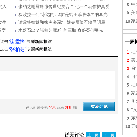
8
中
的人
张柏芝谢霆锋惊传世纪复合？ 他一个动作护真爱
9
美
狄波拉一句“永远的儿媳”是给王菲最体面的耳光
10
家
女生
谢霆锋妹妹和妹夫来深圳 妹夫颜值不输男明星
高度
水落石出？张柏芝藏8年的三胎 身份疑似曝光
“谢霆锋”
一周
“张柏芝”
1
毛
2
美
3
台
4
可
5
毛
6
家
7
川
评论前需要先
登录
或者
注册
哦
8
“
9
东
10
刀
暂无评论
上一页
下一页