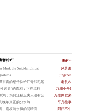
博客排行
更多>>
n Musk the Suicidal Empat
风萧萧
goshima
jingchen
泽东真的想传位给江青和毛远
老贫农
女性读者”的真相：正在流行
万湖小舟1
剑鸿：为何汪精卫夫人没有公
万维网友来
到晚年真正的分水岭
平凡往事
湾、霸权与永恒的阴暗面 —
阿妞不牛