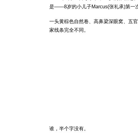
是——8岁的小儿子Marcus(张礼承)
一头黄棕色自然卷、高鼻梁深眼窝、五官立体
家线条完全不同。
谁，半个字没有。