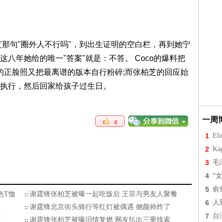
芝那句"圈外人不行吗"，到出生证明的空白栏，再到她宁
八年她给的唯一"答案"就是：不答。 Coco的爆料把
us的正脸照又把最离谱的版本自行粉碎;而张柏芝的回应始
执行，然后回家给孩子过生日。
一周
4
1
Elo
2
Ka
3
毛
4
“
5
俞
色T恤
谢霆锋张柏芝被曝一起吃饭后 王菲与男友人聚餐
6
人
娃
谢霆锋北京街头骑行等红灯被偶遇 侧颜帅炸了
7
台
所
谢霆锋张柏芝被曝旧情复燃 网友扒出三重线索