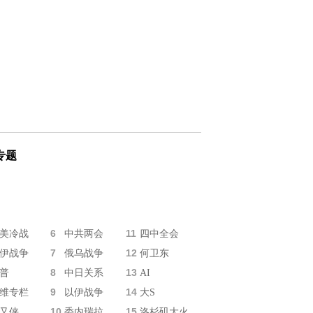
专题
6
11
美冷战
中共两会
四中全会
7
12
伊战争
俄乌战争
何卫东
8
13
普
中日关系
AI
9
14
维专栏
以伊战争
大S
10
15
又侠
委内瑞拉
洛杉矶大火