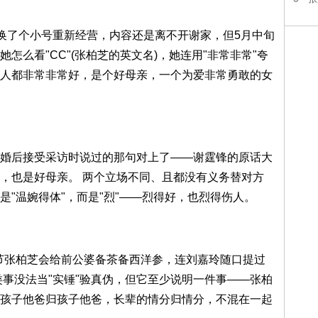
o换了个小号重新经营，内容还是离不开谢家，但5月中旬
怎么看"CC"(张柏芝的英文名)，她连用"非常非常"夸
人都非常非常好，是个好母亲，一个为爱非常勇敢的女
婚后接受采访时说过的那句对上了——谢霆锋的原话大
，也是好母亲。 两个立场不同、且都没有义务替对方
"温婉得体"，而是"烈"——烈得好，也烈得伤人。
过节张柏芝会给前公婆备茶备西洋参，连刘嘉玲随口提过
类事没法当"实锤"验真伪，但它至少说明一件事——张柏
孩子他爸归孩子他爸，长辈的情分归情分，不混在一起