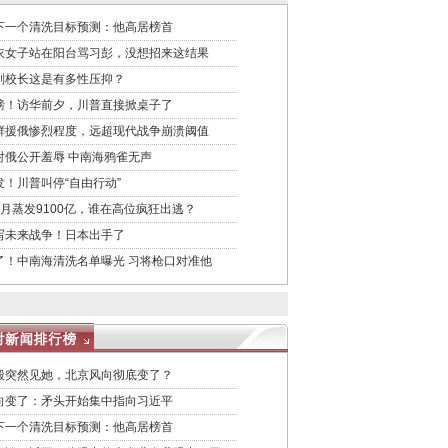
下一个清洗目标预测：他高居榜首
衣女子站在阳台骂习彭，没想招来这结果
副校长这是有多性压抑？
磅！访华前夕，川普直接掀桌子了
鲜援俄惨烈程度，远超现代战争崩溃阈值
对俄公开羞辱 中南海鸦雀无声
发！川普叫停“自由行动”
个月蒸发9100亿，谁在高位疯狂出逃？
写未来战争！日本出手了
了！中南海清洗名单曝光 习将枪口对准他
毅突然见她，北京风向彻底变了？
向变了：矛头开始集中指向习近平
下一个清洗目标预测：他高居榜首