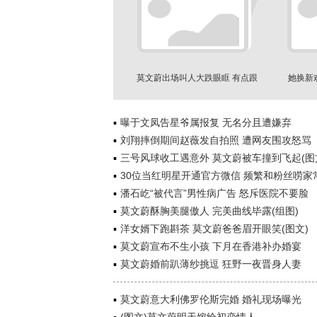
莫文蔚出场叫人大跌眼眶 有点跟
她换新
不上时代审美了
曝于文凤告星爷属报复 无名分且遭嫌弃
刘翔摔倒期间赵薇发自拍照 遭网友围攻怒骂
三号风球收工遇意外 莫文蔚被车撞到飞起(图
30位当红明星开通官方微信 频繁和粉丝唠家
潘石屹“被代言”男性病广告 怒斥医院不要脸
莫文蔚酥胸美腿傲人 完美曲线毕露(组图)
洋女婿下跑斟茶 莫文蔚爸爸眉开眼笑(图文)
莫文蔚宣布不生小孩 下月在香港补办婚宴
莫文蔚婚前趴薄纱挑逗 狂野一夜晋身人妻
莫文蔚意大利佛罗伦斯完婚 婚礼现场曝光