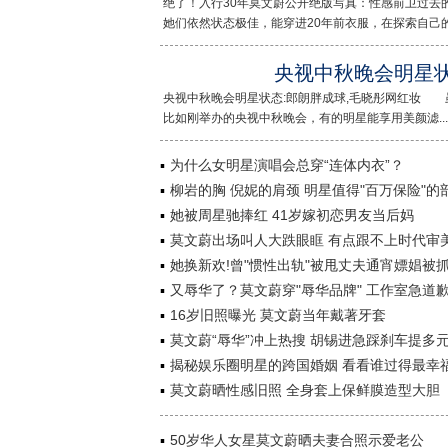
绝了！入行30年莫文蔚公开绝版写真：性感前卫过去
她们依然状态极佳，能穿进20年前衣服，在探索自己的...
央视中秋晚会明星状
央视中秋晚会明星状态:郎朗胖成球,毛晓彤网红妆 
比如刚举办的央视中秋晚会，有的明星能享用美颜滤...<
为什么女明星演唱会总穿“连体内衣”？
柳岩的胸 倪妮的肩颈 明星值得"百万保险"的
她被周星驰捧红 41岁嫁初恋男友当后妈
莫文蔚出场叫人大跌眼眶 有点跟不上时代审
她换新欢!曾"惯性出轨"被甩丈夫通宵嫖娼被
又辱华了？莫文蔚穿"辱华品牌" 工作室急道
16岁旧照曝光 莫文蔚当年戴著牙套
莫文蔚“辱华”冲上热搜 胡锡进急踩刹车提多
揭秘娱乐圈明星的跨国婚姻 看看谁过得最幸
莫文蔚晒性感旧照 全身套上保鲜膜造型大胆
50岁华人女星莫文蔚晒夫妻合照示爱老公