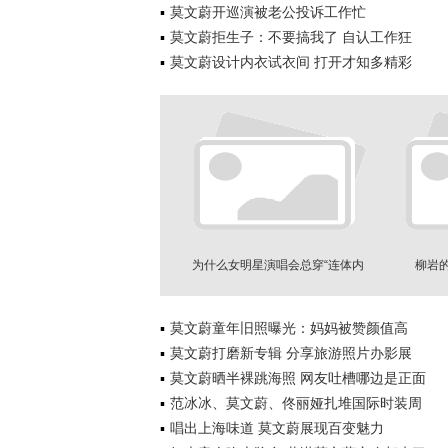
莫文蔚开巡演被老公投诉工作忙
莫文蔚拒生子：不要搞我了 自认工作狂
莫文蔚设计内衣试衣间 打开才知多精彩
为什么女明星演唱会总穿“连体内
柳岩的
衣”？
莫文蔚童年旧照曝光：妈妈被赞颜值高
莫文蔚打磨新专辑 分享旅游照片办影展
莫文蔚晒半裸跳海照 网友吐槽哪边是正面
范冰冰、莫文蔚、佟丽娅扎堆国际时装周
唱出上海味道 莫文蔚展现百变魅力