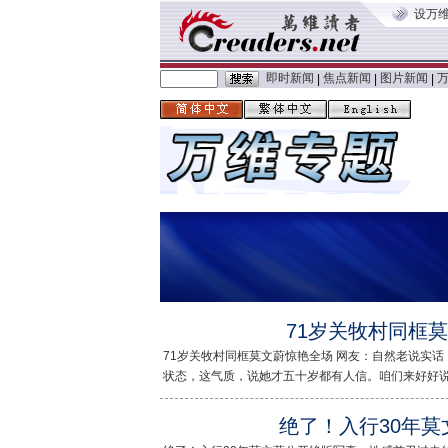
设万
即时新闻
焦点新闻
图片新闻
|
|
|
71岁关牧村同框
71岁关牧村同框莫文蔚惊艳全场 网友：自然老说实
状态，这气质，说她才五十岁都有人信。咱们来好好说...
绝了！入行30年