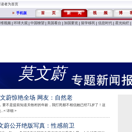
维读者为首页
首
页
新
闻
视
频
博
手机版
万维视频
环球大观
中国嘹望
美国看台
加国要览
留学移民
信息时代
星光灿烂
|
|
|
|
|
|
|
|
莫文蔚
莫文蔚惊艳全场 网友：自然老
话，要不是提前知道关牧村的年龄，我打死都不相信她已经71岁了！这
< 详细 >
莫文蔚公开绝版写真：性感前卫