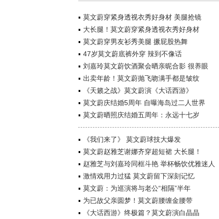
莫文蔚穿紧身透视衣秀好身材 美腿抢镜
大长腿！莫文蔚穿紧身透视衣秀好身材
莫文蔚穿男友衫秀美腿 撅屁股热舞
47岁莫文蔚底裤外穿 辣到不像话
刘嘉玲莫文蔚饮酒聚会晒亲昵合影 很养眼
出卖年龄！莫文蔚抛飞吻满手都是皱纹
《天籁之战》莫文蔚演《大话西游》
莫文蔚庆结婚5周年 自曝海岛过二人世界
莫文蔚晒照庆结婚五周年：永远十七岁
《我们来了》 莫文蔚球技大爆发
莫文蔚赵雅芝谢娜齐穿超短裙 大长腿！
赵雅芝与刘嘉玲同框斗艳 举杯畅饮优雅迷人
激情戏用力过猛 莫文蔚留下深刻记忆
莫文蔚：为巡演将与老公“相隔”半年
为已故父亲圆梦！莫文蔚腰缠金腰带
《大话西游》终极篇？莫文蔚演白晶晶