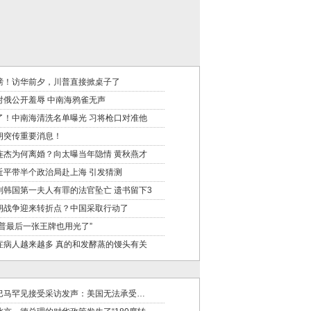
磅！访华前夕，川普直接掀桌子了
对俄公开羞辱 中南海鸦雀无声
了！中南海清洗名单曝光 习将枪口对准他
朗突传重要消息！
连杰为何离婚？向太曝当年隐情 黄秋燕才
近平带半个政治局赴上海 引发猜测
判韩国第一夫人有罪的法官坠亡 遗书留下3
朗战争迎来转折点？中国采取行动了
川普最后一张王牌也用光了”
症病人越来越多 真的和发酵蒸的馒头有关
巴马罕见接受采访发声：美国无法承受…