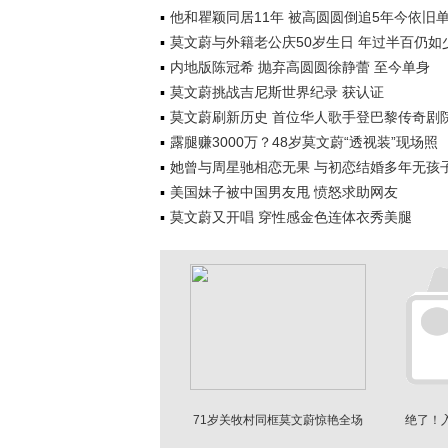
他和瞿颖同居11年 被高圆圆倒追5年今依旧
莫文蔚与外籍老公庆50岁生日 年过半百仍如
内地版陈冠希 抛弃高圆圆徐静蕾 至今单身
莫文蔚挑战吉尼斯世界纪录 获认证
莫文蔚刷新历史 首位华人歌手登巴黎传奇剧
露腿赚3000万？48岁莫文蔚“透视装”现场照
她曾与周星驰相恋无果 与初恋结婚多年无孩
美国妹子被中国男友甩 愤怒求助网友
莫文蔚又开唱 穿性感金色连体衣秀美腿
71岁关牧村同框莫文蔚惊艳全场
绝了！
网友：自然老