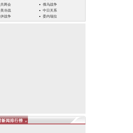
中共两会
俄乌战争
中美冷战
中日关系
以伊战争
委内瑞拉