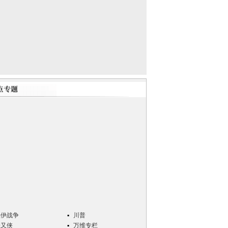
美伊战争
川普
张又侠
万维专栏