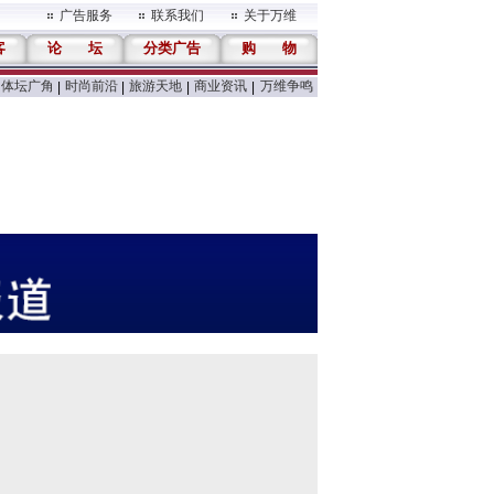
广告服务
联系我们
关于万维
客
论
坛
分类广告
购
物
体坛广角
时尚前沿
旅游天地
商业资讯
万维争鸣
|
|
|
|