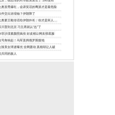
北京，德总理的对华政策发生了“180度转
比奥首秀爆红，会讲笑话的鹰派才是最危险
条件交出浓缩铀？伊朗降了
比奥要王毅传话给伊朗外长：你才是坏人…
等川普到北京 习主席就认“怂”了
亦菲沙漠素颜照疯传 好皮相让网友彻底服
攻号角响起！乌军直捣俄罗斯腹地
火辣美女球迷曝光 全网轰动 真相却让人破
美共同的敌人