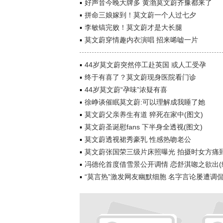
好声音今晚大牌多 黄渤莫文蔚齐豫都来了
拼命三娘嫁到！莫文蔚一个人过七夕
李敏镐完败！莫文蔚才是大长腿
莫文蔚穿情趣内衣演唱 招来唏嘘一片
44岁莫文蔚突然停工赴英国 或人工受孕
终于有喜了？莫文蔚现身医院看门诊
44岁莫文蔚“孕味”浓疑有喜
徐峥谈催眠莫文蔚:可以理解成我睡了她
莫文蔚父亲养生有道 猝死在家中(图文)
莫文蔚圣诞慰fans 下半身全透视(图文)
莫文蔚透视裙秀豪乳 性感热吻老公
莫文蔚张国荣三级片床照曝光 拍摄时女方痛
冯德伦首度借雪景公开调情 恋舒淇唿之欲出(
“莫言热”激发网友幽默细胞 名字言论屡遭调