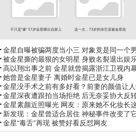
不只是“壕” 57岁金星晒出自家上
这一次，73岁的张艺谋被金星批
海独栋豪宅
得体无完肤
金星自曝被骗两度当小三 对象竟是同一个
被金星撕的最狠的女明星 身败名裂退出娱
高以翔出事之前 金星就曾揭露浙江卫视内
她曾是金星妻子 离婚时金星已是女儿身
金星没手术之前有多好看？前妻的颜值让人
金星深夜遭跟拍当场拒绝 后无奈妥协大反
金星素颜近照曝光 网友：原来她不化妆长
新发现：金星曾适合居住 神秘事件改变了
金星“毒舌”再现 被赞好看反怼网友