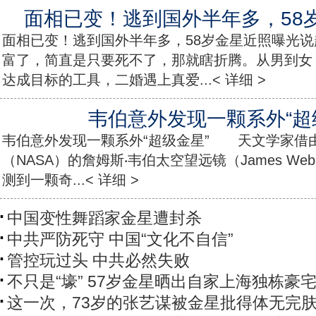
面相已变！逃到国外半年多，58
面相已变！逃到国外半年多，58岁金星近照曝光
富了，简直是只要死不了，那就瞎折腾。从男到女
达成目标的工具，二婚遇上真爱...< 详细 >
韦伯意外发现一颗系外“超
韦伯意外发现一颗系外“超级金星” 天文学家借
（NASA）的詹姆斯‧韦伯太空望远镜（James Webb Sp
测到一颗奇...< 详细 >
中国变性舞蹈家金星遭封杀
中共严防死守 中国“文化不自信”
管控玩过头 中共必然失败
不只是“壕” 57岁金星晒出自家上海独栋豪
这一次，73岁的张艺谋被金星批得体无完