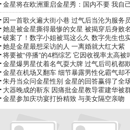
金星将在欧洲重启金星秀：国内不要 我自
因一首歌火遍大街小巷 过气后当沦为服务
她是被金星撕得最惨的女星 被揭穿后身败
破案了！数字小姐被骂这么久 数字先生也
她是金星最想采访的人 一离婚就大红大紫
将要被“停播”的4档综艺 它因收视率太高被
金星爆男星仗着名气耍大牌 过气后司机都
金星在机场又翻车 细节暴露男性化霸气却
朱丹当众问金星性别 金星的回答赢得了全
大器晚成的靳东 因痛批金星教导霍建华被
金星参加庆功宴打扮精致 与美女隔空亲吻