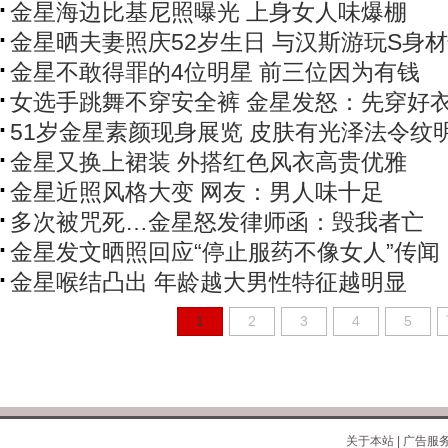
金星海边比基尼照曝光 上身女人味爆棚
金星晒夫妻照庆52岁生日 与汉斯游玩S身
金星不敢得罪的4位明星 前三位因为有钱
女选手跳舞不穿安全裤 金星发怒：先穿好
51岁金星素颜现身展览 皮肤有光泽法令纹
金星又换上裙装 外搭红色风衣高贵优雅
金星近照风格大变 网友：男人味十足
多次被咒死…金星怒发律师函：毁我者亡
金星发文晒照回应“停止服药不像女人”传闻
金星喉结凸出 年龄越大男性特征越明显
1
2
3
4
5
关于本站
|
广告服