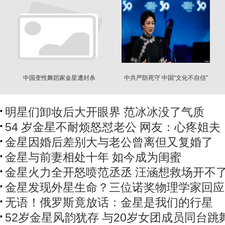
中国变性舞蹈家金星遭封杀
中共严防死守 中国“文化不自信”
明星们卸妆后大开眼界 范冰冰没了气质
54 岁金星不耐烦怒怼老公 网友：心疼姐夫
金星因婚后差别大与老公曾离但又复婚了
金星与前妻相处十年 如今成为闺蜜
金星火力全开怒喷范丞丞 汪涵想救场开不
金星发现外星生命？三位诺奖物理学家回应
无语！俄罗斯竟放话：金星是我们的行星
52岁金星风韵犹存 与20岁女团成员同台跳