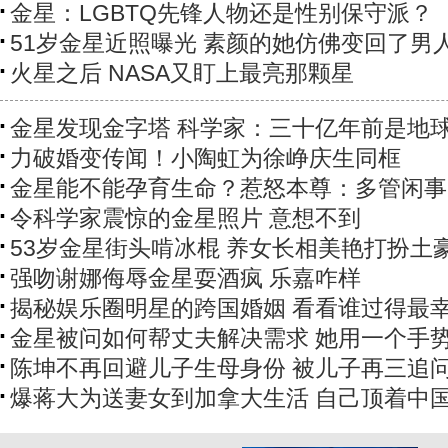
金星：LGBTQ先锋人物还是性别保守派？
51岁金星近照曝光 素颜的她仿佛变回了男
火星之后 NASA又盯上最亮那颗星
金星发现金字塔 科学家：三十亿年前是地
力破婚变传闻！小陶虹为徐峥庆生同框
金星能不能孕育生命？惹怒本尊：多管闲事
令科学家震惊的金星照片 意想不到
53岁金星街头啃冰棍 养女长相美艳打扮土
强吻谢娜侮辱金星耍酒疯 乐嘉咋样
揭秘娱乐圈明星的跨国婚姻 看看谁过得最
金星被问如何帮丈夫解决需求 她用一个手
陈坤不再回避儿子生母身份 被儿子再三追
爆蒋大为送妻女到加拿大生活 自己顶着中