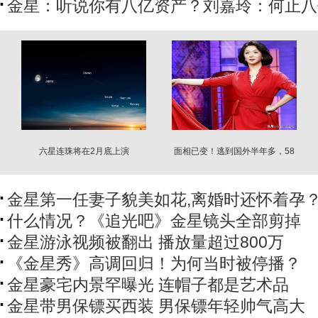
金星：听说你有八亿资产？刘嘉玲：何止八
六星连珠将在2月底上演
面相已变！逃到国外半年多，58
岁金星近照曝光
金星第一任妻子貌美如花,离婚时还怀着孕
什么情况？《追光吧》金星镜头全部剪掉
金星游泳视频被翻出 播放量超过800万
《金星秀》高调回归！为何当时被停播？
金星豪宅内景罕曝光 连帽子都是艺术品
金星带男保镖买西装 男保镖年轻帅气高大