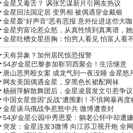
金星又毒舌？ 讽张艺谋新片引网友热议
金星回法国定居 变男相 被偶遇穿金戴银
金星轰“好声音”恶有恶报 意外扯进这些大咖
金星穷富论惹众怒，从真性情到真离谱，她
金星吐槽女星捂胸：怕穷人看见 怕富人看
天有异象？加州居民惊恐报警
54岁金星巴黎参加靳羽西聚会！生活惬意
唐山恶男殴女案 成龙气到一夜没睡 金星怒
网友美国偶遇金星，穿黑色长裙配网袜
杨丽萍解散舞团后，金星凌晨发文引惹争议
中国女星曾因”反战”遭围剿！不惧网暴再度
金星谈乌俄战争惹怒中共 微博遭查封
54岁金星公园中秀恩爱：躺老公怀中却遭
突发：金星连发3微博 向江苏卫视开炮 全