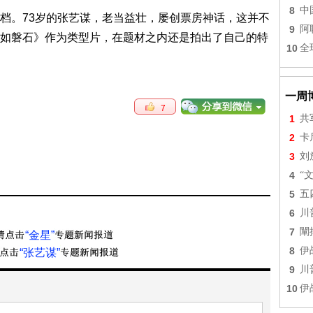
8
中
档。73岁的张艺谋，老当益壮，屡创票房神话，这并不
9
阿
如磐石》作为类型片，在题材之内还是拍出了自己的特
10
全
一周
7
1
共
2
卡
3
刘
4
“
5
五
6
川
7
闡
“金星”
8
伊
“张艺谋”
9
川
10
伊