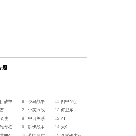
专题
6
11
伊战争
俄乌战争
四中全会
7
12
普
中美冷战
何卫东
8
13
又侠
中日关系
AI
9
14
维专栏
以伊战争
大S
10
15
共两会
委内瑞拉
洛杉矶大火