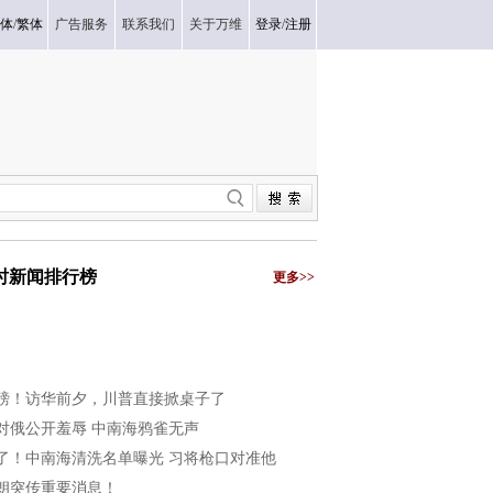
体
/
繁体
广告服务
联系我们
关于万维
登录
/
注册
小时新闻排行榜
更多>>
磅！访华前夕，川普直接掀桌子了
对俄公开羞辱 中南海鸦雀无声
了！中南海清洗名单曝光 习将枪口对准他
朗突传重要消息！