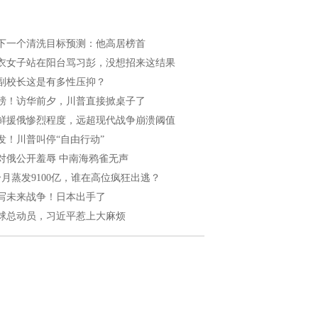
下一个清洗目标预测：他高居榜首
衣女子站在阳台骂习彭，没想招来这结果
副校长这是有多性压抑？
磅！访华前夕，川普直接掀桌子了
鲜援俄惨烈程度，远超现代战争崩溃阈值
发！川普叫停“自由行动”
对俄公开羞辱 中南海鸦雀无声
个月蒸发9100亿，谁在高位疯狂出逃？
写未来战争！日本出手了
球总动员，习近平惹上大麻烦