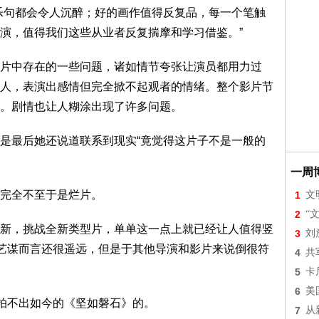
乐句都会令人沉醉；好的画作值得反复品，每一个笔触
演，值得我们这些从业者反复揣摩和学习借鉴。”
片中存在的一些问题，诸如情节夸张让演员都用力过
人，表演出感情但完全掀不起观者的情绪。整个影片节
。剧情也让人糊涂出现了许多问题。
是最后她还说道联系到现实“竟觉得这片子不是一般的
一周
完全不至于是烂片。
1
文
2
“
新，挑战全新类型片，单单这一点上就已经让人值得竖
3
刘
张艺谋而言还很遥远，但是于其他导演和影片来说倒很符
4
共
5
卡
6
美
是拍不出如今的《坚如磐石》的。
7
从