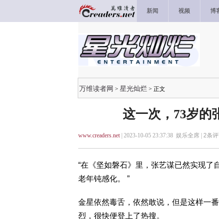
新闻
视频
博
万维读者网
星光灿烂
>
> 正文
这一次，73岁
www.creaders.net
| 2023-10-05 23:37:38 娱乐全席 |
2
条评
“在《坚如磐石》里，张艺谋已然实现了
老年钝感化。 ”
金星依然毒舌，依然敢说，但是这样一番
烈，很快便登上了热搜。