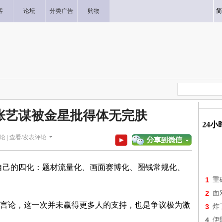
客
论坛
分类广告
购物
简
的张艺谋被金星批得体无完肤
24
论 |
查看/发表评论
自己的四化：题材流量化、画面赛博化、圈钱常规化、
1
重
2
面
言论，这一次并未赢得更多人的支持，也是争议极为激
3
炸
4
伊