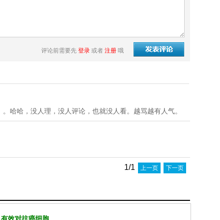
评论前需要先
登录
或者
注册
哦
。。哈哈，没人理，没人评论，也就没人看。越骂越有人气。
1/1
上一页
下一页
 有效对抗癌细胞