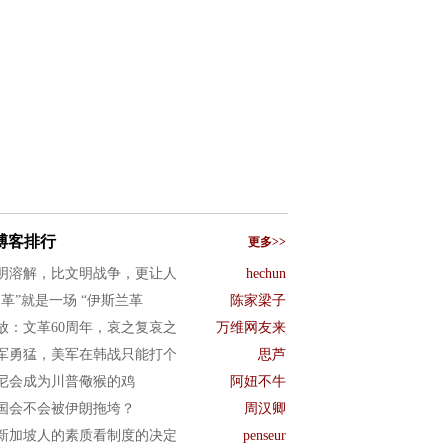
博客排行
更多>>
明溶解，比文明战争，更让人
hechun
文革”就是一场 “伊斯兰革
陈家梁子
放：文革60周年，哀之复哀之
万维网友来
军勇猛，美军在韩战只能打个
思芦
尼会成为川普儆猴的鸡
阿妞不牛
国会不会被伊朗拖垮？
周汉卿
新加坡人的素质看制度的决定
penseur