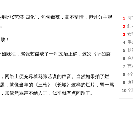
接批张艺谋“四化”，句句毒辣，毫不留情，但过分主观
1
习
。
2
红
3
女
完肤！
4
重
5
朝
一如既往，骂张艺谋成了一种政治正确，这次《坚如磐
6
突
7
面
8
4
，网络上便充斥着骂张艺谋的声音。当然如果拍了烂
9
改
题，就像当年的《三枪》《长城》这样的烂片，骂一骂
10
全
，却依然骂声不绝入耳，似乎就有点问题了。