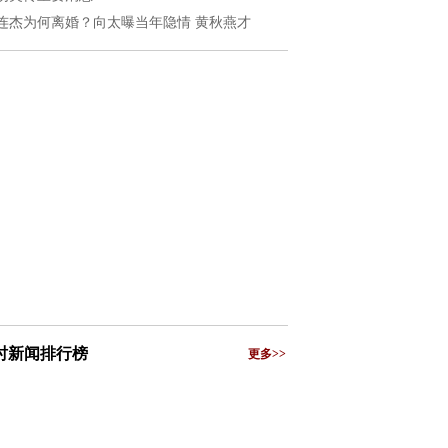
连杰为何离婚？向太曝当年隐情 黄秋燕才
小时新闻排行榜
更多>>