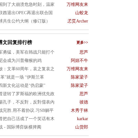
国到了大崩溃危急时刻，温家
万维网友来
联酋退出OPEC再退出联合国
山蛟龙
球共生公约大纲（修订版）
孞烎Archer
博文回复排行榜
更多>>
军勇猛，美军在韩战只能打个
思芦
尼会成为川普儆猴的鸡
阿妞不牛
放：文革60周年，哀之复哀之
万维网友来
文革”就是一场 “伊斯兰革
陈家梁子
四新文化运动是“伪启蒙”
陈家梁子
普逆转了罗斯福的欧洲优先政
思芦
揚孔子，不反對，反對儒表內
彼德
战完胜.用不着协议.习SB躺平
木秀于林
普把自己活成了一个笑话有木
karkar
战 - 国际博弈纵横捭阖
山货郎