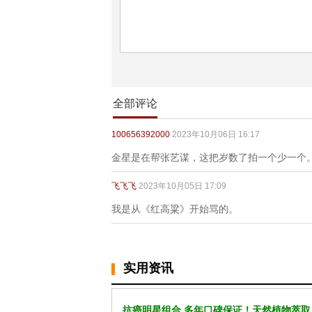
全部评论
100656392000
2023年10月06日 16:17
金星是在帮张艺谋，这把岁数了拍一个少一个
飞飞飞
2023年10月05日 17:09
我是从《红高粱》开始骂的。
实用资讯
抗癌明星组合 多年口碑保证！天然植物萃取