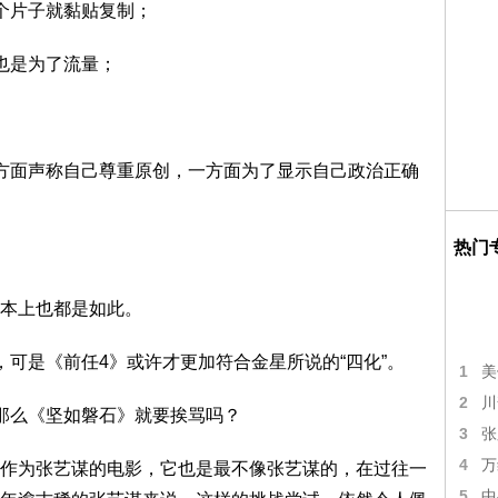
个片子就黏贴复制；
也是为了流量；
方面声称自己尊重原创，一方面为了显示自己政治正确
热门
本上也都是如此。
，可是《前任4》或许才更加符合金星所说的“四化”。
1
美
2
川
那么《坚如磐石》就要挨骂吗？
3
张
4
万
作为张艺谋的电影，它也是最不像张艺谋的，在过往一
5
中