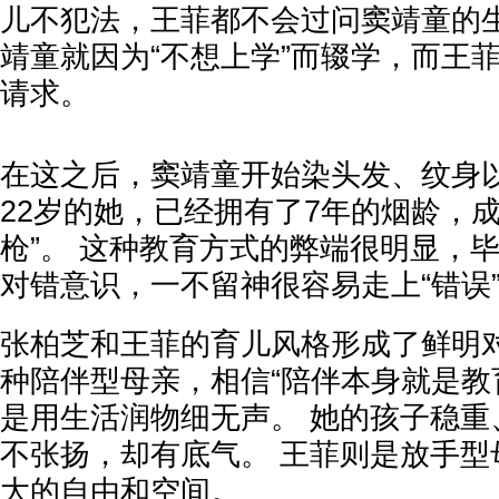
儿不犯法，王菲都不会过问窦靖童的生
靖童就因为“不想上学”而辍学，而王
请求。
在这之后，窦靖童开始染头发、纹身
22岁的她，已经拥有了7年的烟龄，
枪”。 这种教育方式的弊端很明显，
对错意识，一不留神很容易走上“错误
张柏芝和王菲的育儿风格形成了鲜明对
种陪伴型母亲，相信“陪伴本身就是教
是用生活润物细无声。 她的孩子稳重
不张扬，却有底气。 王菲则是放手型
大的自由和空间。