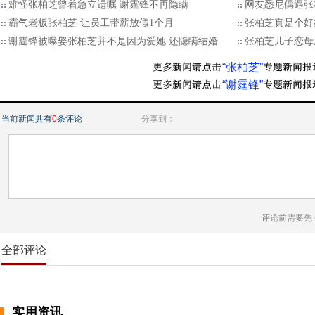
难怪张柏芝曾着急立遗嘱 谢霆锋不再隐瞒
网友悉尼偶遇张
霸气老板张柏芝 让员工带薪放假1个月
张柏芝真是个好
谢霆锋被曝娶张柏芝并不是因为爱她 还隐瞒结婚
张柏芝儿子恋母
“张柏芝”
“谢霆锋”
当前新闻共有
0
条评论
分享到：
评论前需要先
全部评论
实用资讯