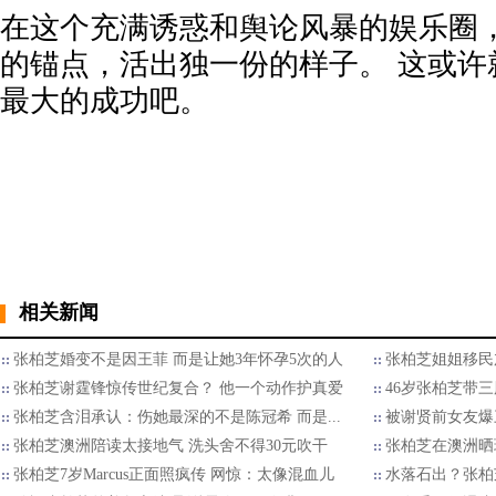
在这个充满诱惑和舆论风暴的娱乐圈
的锚点，活出独一份的样子。 这或许
最大的成功吧。
相关新闻
张柏芝婚变不是因王菲 而是让她3年怀孕5次的人
张柏芝姐姐移民
张柏芝谢霆锋惊传世纪复合？ 他一个动作护真爱
46岁张柏芝带
张柏芝含泪承认：伤她最深的不是陈冠希 而是...
被谢贤前女友爆
张柏芝澳洲陪读太接地气 洗头舍不得30元吹干
张柏芝在澳洲晒
张柏芝7岁Marcus正面照疯传 网惊：太像混血儿
水落石出？张柏