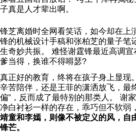
子真是人才辈出啊。
锋芝离婚时全网看笑话，如今却在上演
锋的机械设计手稿和张柏芝的量子笔
生奇妙共振。 难怪谢霆锋最近高调宣
爹当得，换谁不得嘚瑟?
真正好的教育，终将在孩子身上显现。
辛苦陪伴，还是王菲的潇洒放飞，最终
偏”，反而成了最特别的那类人。 谢
净白衬衫一样的存在，乖巧但不软弱
靖童和李嫣，则像不被定义的风，自
锋芒。