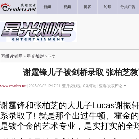
新闻
视频
博客
论坛
分类广告
万维读者网
星光灿烂
>
> 正文
谢霆锋儿子被剑桥录取 张柏芝
www.creaders.net
| 2025-09-02 12:17:21 蓝月说影视 |
0
条评论 |
查看/发表评论
谢霆锋和张柏芝的大儿子Lucas谢振
系录取了! 就是那个出过牛顿、霍金的
是镀个金的艺术专业，是实打实的全