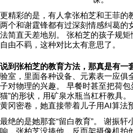
更精彩的是，有人拿张柏芝和王菲的
两个和谢霆锋都有过深刻情感纠葛的
法简直天差地别。 张柏芝的孩子规矩
自由不羁，这种对比太有意思了。
说到张柏芝的教育方法，那真是有一
验室，里面各种设备、元素表一应俱
子对物理的兴趣。 早餐时甚至把荷包
猫”的形状，用矿泉水瓶当杠杆教具。
黄冈密卷，她直接带着儿子用AI算法
最绝的是她那套“留白教育”。 谢振轩
响，张柏芝没揍他，反而架摄像机拍他