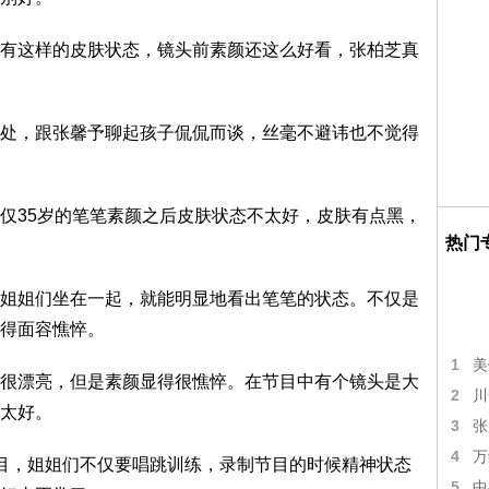
这样的皮肤状态，镜头前素颜还这么好看，张柏芝真
，跟张馨予聊起孩子侃侃而谈，丝毫不避讳也不觉得
35岁的笔笔素颜之后皮肤状态不太好，皮肤有点黑，
热门
姐们坐在一起，就能明显地看出笔笔的状态。不仅是
得面容憔悴。
1
美
漂亮，但是素颜显得很憔悴。在节目中有个镜头是大
2
川
太好。
3
张
4
万
，姐姐们不仅要唱跳训练，录制节目的时候精神状态
5
中