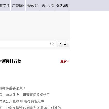
体
/
繁体
广告服务
联系我们
关于万维
登录
/
注册
小时新闻排行榜
更多>>
朗突传重要消息！
磅！访华前夕，川普直接掀桌子了
对俄公开羞辱 中南海鸦雀无声
了！中南海清洗名单曝光 习将枪口对准他