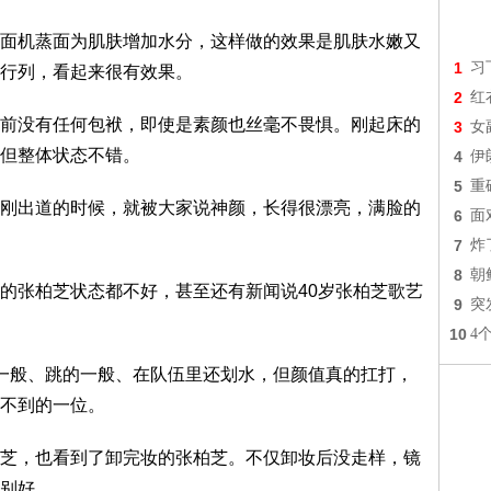
机蒸面为肌肤增加水分，这样做的效果是肌肤水嫩又
1
习
行列，看起来很有效果。
2
红
没有任何包袱，即使是素颜也丝毫不畏惧。刚起床的
3
女
但整体状态不错。
4
伊
5
重
出道的时候，就被大家说神颜，长得很漂亮，满脸的
6
面
7
炸
8
朝
张柏芝状态都不好，甚至还有新闻说40岁张柏芝歌艺
9
突
10
4
般、跳的一般、在队伍里还划水，但颜值真的扛打，
不到的一位。
，也看到了卸完妆的张柏芝。不仅卸妆后没走样，镜
别好。