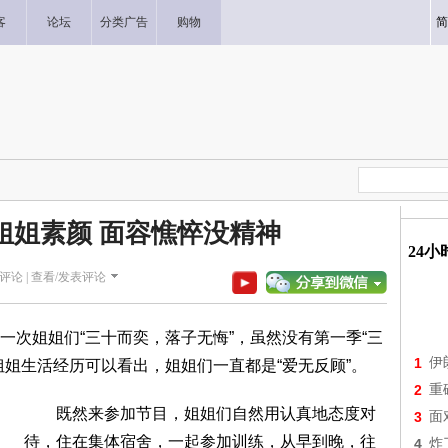
客
论坛
分类广告
购物
简
姐姐素颜 面容憔悴没精神
24
评论 |
查看/发表评论
姐姐们“三十而奕，落子无悔”，虽然没有第一季“三
1
伊
姐姐生活经历可以看出，姐姐们一直都是“爱无反顾”。
2
重
既然来参加节目，姐姐们自然用认真地态度对
3
面
待，住在集体宿舍，一起参加训练，从早到晚，往
4
炸