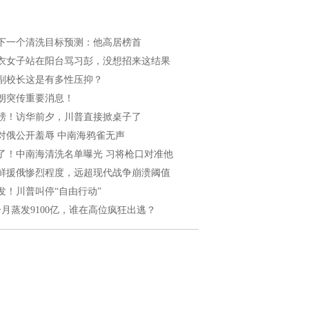
下一个清洗目标预测：他高居榜首
衣女子站在阳台骂习彭，没想招来这结果
副校长这是有多性压抑？
朗突传重要消息！
磅！访华前夕，川普直接掀桌子了
对俄公开羞辱 中南海鸦雀无声
了！中南海清洗名单曝光 习将枪口对准他
鲜援俄惨烈程度，远超现代战争崩溃阈值
发！川普叫停“自由行动”
个月蒸发9100亿，谁在高位疯狂出逃？