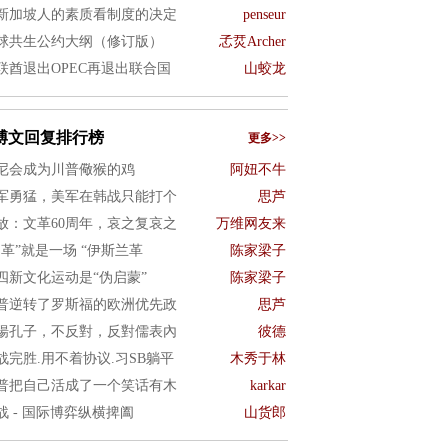
新加坡人的素质看制度的决定
penseur
球共生公约大纲（修订版）
孞烎Archer
联酋退出OPEC再退出联合国
山蛟龙
博文回复排行榜
更多>>
尼会成为川普儆猴的鸡
阿妞不牛
军勇猛，美军在韩战只能打个
思芦
放：文革60周年，哀之复哀之
万维网友来
文革”就是一场 “伊斯兰革
陈家梁子
四新文化运动是“伪启蒙”
陈家梁子
普逆转了罗斯福的欧洲优先政
思芦
揚孔子，不反對，反對儒表內
彼德
战完胜.用不着协议.习SB躺平
木秀于林
普把自己活成了一个笑话有木
karkar
战 - 国际博弈纵横捭阖
山货郎