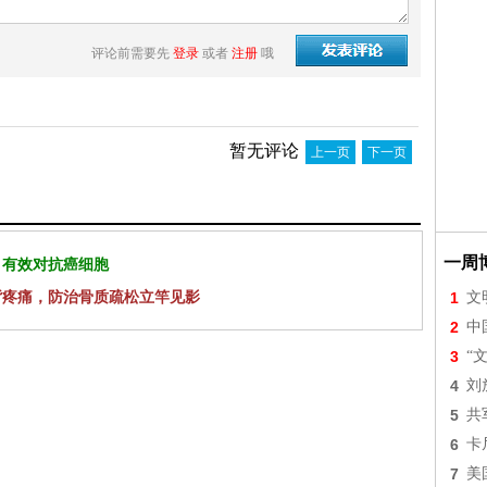
评论前需要先
登录
或者
注册
哦
暂无评论
上一页
下一页
一周
 有效对抗癌细胞
背疼痛，防治骨质疏松立竿见影
1
文
2
中
3
“
4
刘
5
共
6
卡
7
美