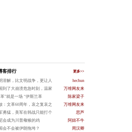
博客排行
更多>>
明溶解，比文明战争，更让人
hechun
国到了大崩溃危急时刻，温家
万维网友来
文革”就是一场 “伊斯兰革
陈家梁子
放：文革60周年，哀之复哀之
万维网友来
军勇猛，美军在韩战只能打个
思芦
尼会成为川普儆猴的鸡
阿妞不牛
国会不会被伊朗拖垮？
周汉卿