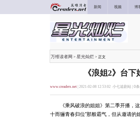
新闻
视频
博
万维读者网
星光灿烂
>
> 正文
《浪姐2》台下
www.creaders.net
| 2021-02-08 12:53:02 小七追剧站 |
0
条
《乘风破浪的姐姐》第二季开播，这一次
十而骊青春归位”那般霸气，但从邀请的