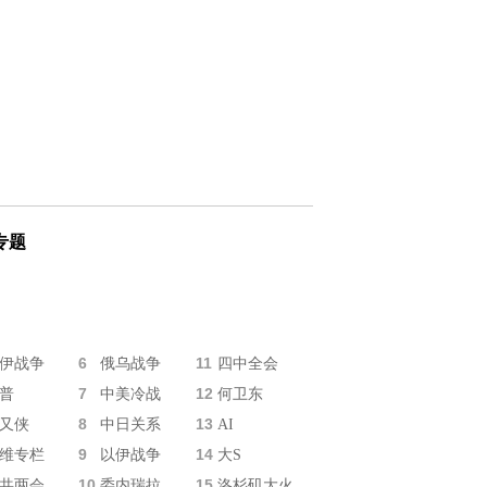
专题
6
11
伊战争
俄乌战争
四中全会
7
12
普
中美冷战
何卫东
8
13
又侠
中日关系
AI
9
14
维专栏
以伊战争
大S
10
15
共两会
委内瑞拉
洛杉矶大火