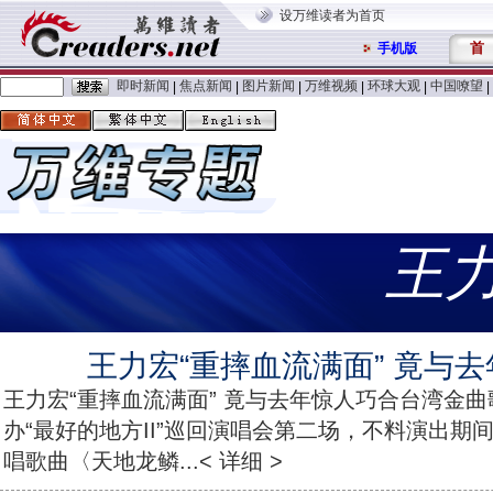
设万维读者为首页
首
手机版
即时新闻
焦点新闻
图片新闻
万维视频
环球大观
中国嘹望
|
|
|
|
|
|
王
王力宏“重摔血流满面” 竟与
王力宏“重摔血流满面” 竟与去年惊人巧合台湾金
办“最好的地方II”巡回演唱会第二场，不料演出期
唱歌曲〈天地龙鳞...< 详细 >