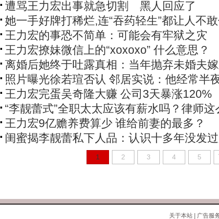
遭骂王力宏出事就急切割 黑人回应了
她一手好牌打稀烂,连“吞药轻生”都让人不
王力宏的事恐不简单：可能会有牢狱之灾
王力宏撩妹微信上的“xoxoxo” 什么意思？
离婚后她终于吐露真相：当年抛弃未婚夫嫁
照片曝光徐若瑄否认 邻居实说：他经常半
王力宏完蛋吴奇隆大赚 公司3天暴涨120%
“李靓蕾式”全职太太应该有薪水吗？律师这
王力宏9亿赡养费算少 谁给前妻的最多？
闺蜜揭李靓蕾私下人品：认识十多年没发过
1
2
3
4
5
关于本站
|
广告服