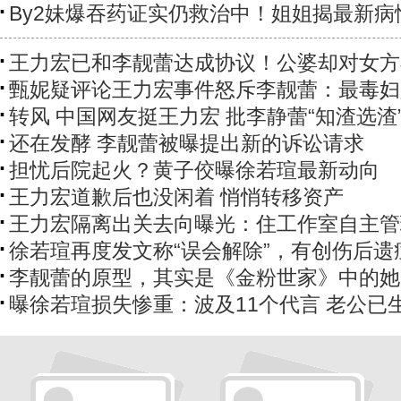
By2妹爆吞药证实仍救治中！姐姐揭最新病
王力宏已和李靓蕾达成协议！公婆却对女方
甄妮疑评论王力宏事件怒斥李靓蕾：最毒妇
转风 中国网友挺王力宏 批李静蕾“知渣选渣
还在发酵 李靓蕾被曝提出新的诉讼请求
担忧后院起火？黄子佼曝徐若瑄最新动向
王力宏道歉后也没闲着 悄悄转移资产
王力宏隔离出关去向曝光：住工作室自主管
徐若瑄再度发文称“误会解除”，有创伤后遗
李靓蕾的原型，其实是《金粉世家》中的她
曝徐若瑄损失惨重：波及11个代言 老公已