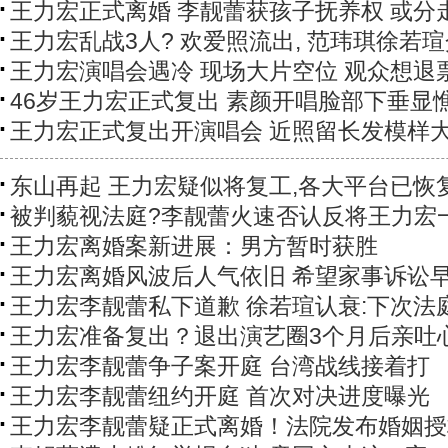
王力宏正式离婚 李靓蕾获孩子抚养权 或分
王力宏乱战3人? 欢爱照流出, 范玮琪徐若
王力宏演唱会遇冷 现场大片空位 观众想退
46岁王力宏正式复出 素颜开唱脸部下垂显
王力宏正式复出开演唱会 近照留长发模样
东山再起 王力宏疑似将复工,各大平台已恢
被判藐视法庭?李靓蕾火速否认反将王力宏
王力宏离婚案新进展：男方暂时获胜
王力宏离婚风波后人气依旧 希望家事诉讼
王力宏李靓蕾私下道歉 徐若瑄认衰:下次法
王力宏准备复出？退出演艺圈3个月后亲吐
王力宏李靓蕾争子案开庭 台湾战线接着打
王力宏李靓蕾纽约开庭 首次对决进度曝光
王力宏李靓蕾疑正式离婚！法院发布婚姻授