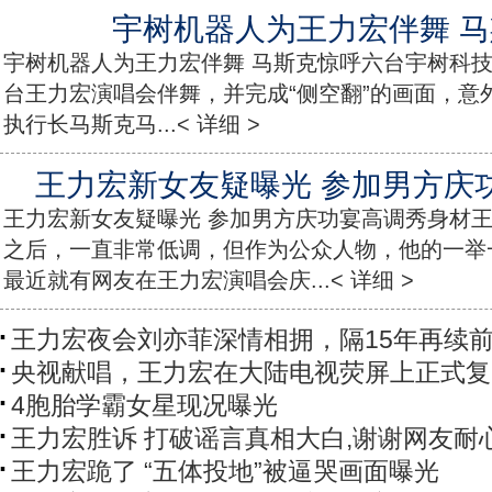
宇树机器人为王力宏伴舞 
宇树机器人为王力宏伴舞 马斯克惊呼六台宇树科技
台王力宏演唱会伴舞，并完成“侧空翻”的画面，意
执行长马斯克马...< 详细 >
王力宏新女友疑曝光 参加男方庆
王力宏新女友疑曝光 参加男方庆功宴高调秀身材
之后，一直非常低调，但作为公众人物，他的一举
最近就有网友在王力宏演唱会庆...< 详细 >
王力宏夜会刘亦菲深情相拥，隔15年再续
央视献唱，王力宏在大陆电视荧屏上正式复
4胞胎学霸女星现况曝光
王力宏胜诉 打破谣言真相大白,谢谢网友耐
王力宏跪了 “五体投地”被逼哭画面曝光