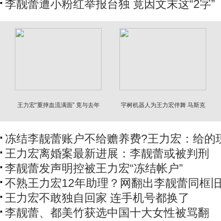
李靓蕾遭小粉红举报台独 竟因文末这“2字”
王力宏“重摔血流满面” 竟与去年
宇树机器人为王力宏伴舞 马斯克
惊人巧合
惊呼
冻结李靓蕾账户不给赡养费?王力宏：给的
王力宏离婚案最新进展：李靓蕾或被判刑
李靓蕾发声明控被王力宏“冻结帐户”
不熟王力宏12年助理？网翻出李靓蕾同框
王力宏不敢独自回家 连手机号都换了
李靓蕾、都美竹获选中国十大女性被骂翻