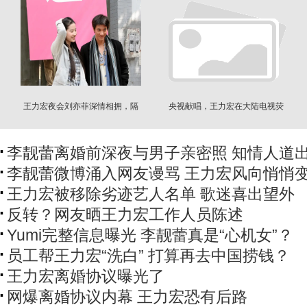
王力宏夜会刘亦菲深情相拥，隔
央视献唱，王力宏在大陆电视荧
15年再续前缘
屏上正式复出
李靓蕾离婚前深夜与男子亲密照 知情人道
李靓蕾微博涌入网友谩骂 王力宏风向悄悄
王力宏被移除劣迹艺人名单 歌迷喜出望外
反转？网友晒王力宏工作人员陈述
Yumi完整信息曝光 李靓蕾真是“心机女”？
员工帮王力宏“洗白” 打算再去中国捞钱？
王力宏离婚协议曝光了
网爆离婚协议内幕 王力宏恐有后路