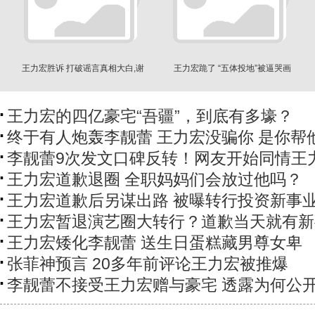
王力宏胜诉 打破谣言真相大白,谢
王力宏跪了 “五体投地”被逼哭画
谢网友耐心等待
面曝光
王力宏的四亿豪宅“吾疆”，到底有多壕？
终于有人炮轰李靓蕾 王力宏没骗你 是你帮
李靓蕾9次发文口碑反转！网友开始同情王
王力宏道歉退圈 全职妈妈们会放过他吗？
王力宏道歉后另谋出路 被曝转行投资新事
王力宏暂退演艺圈大转行？道歉当天就有新
王力宏矮化李靓蕾 送生日蛋糕藏男尊女卑
张菲神预言 20多年前评论王力宏被推爆
李靓蕾不接受王力宏赠与豪宅 透露为何公