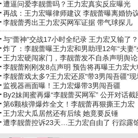
遭逼问爱李靓蕾吗？王力宏真实反应曝光
再战：王力宏曝律师建议 李靓蕾曝离婚协
李靓蕾秀出王力宏买网军证据 带气球探儿
与“蕾神”交战17小时全纪录 王力宏又输了
炸了：李靓蕾曝王力宏和男助理12年“夫妻”
王力宏硬闯家门，李靓蕾发不自杀声明舆论
李靓蕾刚刚发8点声明 预告将再曝王力宏大
李靓蕾戏太多?王力宏还原"带3男闯吾疆"现
监视器画面曝！王力宏爆带3男闯吾疆
By2妹闺蜜再爆“李靓蕾买网军” 公开对话截
第6颗核弹爆炸全文！李靓蕾再狠撕王力宏
王力宏大瓜​居然​还有后续 她竟要反锤
遭李靓蕾控诉23天…王力宏自由了 行踪露