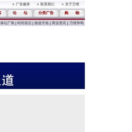
广告服务
联系我们
关于万维
客
论
坛
分类广告
购
物
体坛广角
时尚前沿
旅游天地
商业资讯
万维争鸣
|
|
|
|