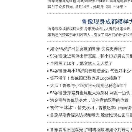
鲁豫亮相戛纳红毯 与巩俐温情互动第79届戛纳电影
吸引了众多目光。5月14日，她现身《因...< 详细 >
鲁豫现身成都模样
鲁豫现身成都模样大变 身形瘦成纸片人青筋外露最近
家熟悉的荧幕形象判若两人，引发了网友们的热议和担...
如今55岁胖出新宽度的鲁豫 变得更养眼了
55岁鲁豫近照胖出新宽度，和小19岁男友同
全网黑了10年，她突然人见人爱了
54岁鲁豫与小19岁阿云嘎恋爱后 气色好不少
笑不活了！鲁豫跟巴黎奥运Logo撞脸了
大瓜！鲁豫与小19岁阿云嘎竟已秘恋5年半
53岁鲁豫穿紧身鱼尾服大秀身材 网友一边倒
洪金宝教鲁豫防身术，谁注意他双手的位置
初代“王冰冰”：情史坎坷，曾被赵本山当面调
鲁豫早期青涩采访视频曝光 脸蛋比现在圆润
鲁豫青涩旧照曝光 胖嘟嘟圆脸与如今判若两