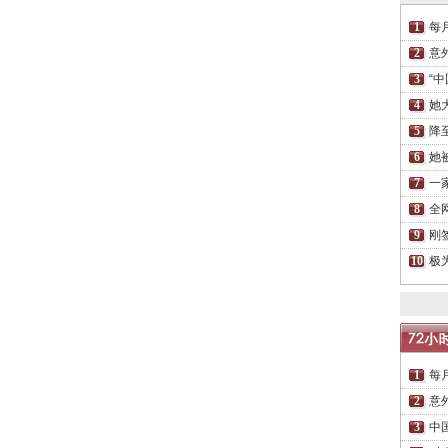
每
意
“
她
降
她
一
全
刚
极
每
意
中