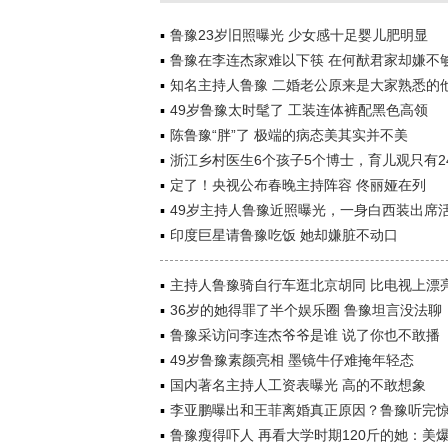
鲁豫23岁旧照曝光 少女感十足婴儿肥明显
鲁豫在李连杰家难以下筷 在何猷君家却嫌不
知名主持人鲁豫 二婚老公原来是大家熟悉的
49岁鲁豫太时髦了 工装连体裤配黑色高领
陈鲁豫“胖”了 极端的病态美其实并不美
浙江乡村医生6个孩子5个博士，育儿观只有2
定了！央视公布春晚主持阵容 佟丽娅在列
49岁主持人鲁豫近照曝光，一身白西装出席
印度巨星请鲁豫吃饭 她却嫌脏不动口
主持人鲁豫骑自行车逛北京胡同 比电视上漂
36岁的她得罪了半个娱乐圈 鲁豫坦言没法聊
鲁豫采访问李连杰爷爷是谁 说了你也不敢播
49岁鲁豫素颜亮相 墨镜牛仔难掩年轻态
国内著名主持人工资表曝光 高的不敢想象
李亚鹏曝出和王菲离婚真正原因？鲁豫听完
鲁豫瘦得吓人 再看大学时期120斤的她：美