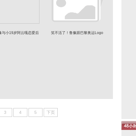
豫与小19岁阿云嘎恋爱后
笑不活了！鲁豫跟巴黎奥运Logo
气色好不少
撞脸了
3
4
5
下页