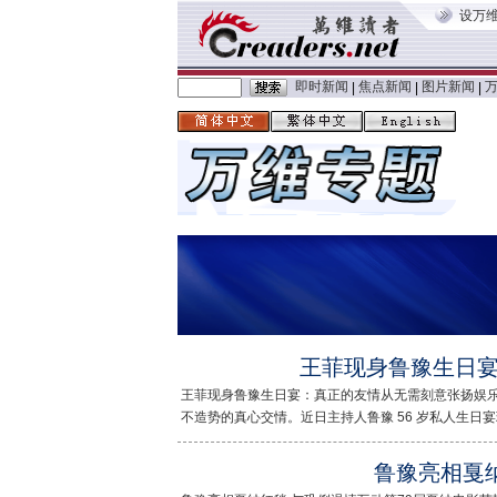
设万
即时新闻
焦点新闻
图片新闻
|
|
|
王菲现身鲁豫生日
王菲现身鲁豫生日宴：真正的友情从无需刻意张扬娱
不造势的真心交情。近日主持人鲁豫 56 岁私人生日宴现..
鲁豫亮相戛