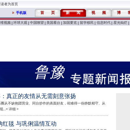
维读者为首页
首
页
新
闻
视
频
博
手机版
万维视频
环球大观
中国嘹望
美国看台
加国要览
留学移民
信息时代
星光灿烂
|
|
|
|
|
|
|
|
鲁豫
宴：真正的友情从无需刻意张扬
乐圈从不缺抱团营业、同台炒作的表面好友，却难得一份静默相守、从
.< 详细 >
纳红毯 与巩俐温情互动