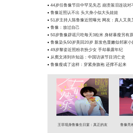
44岁任鲁豫节目中罕见失态 崩溃落泪连说对
鲁豫近照认不出 头大身小似大头娃娃
51岁主持人陈鲁豫近照曝光 网友：真人又美
鲁豫：放过自己
50岁鲁豫辟谣只吃每天3粒米 身材暴瘦另有
鲁豫染头50岁美回20岁 新发色显嫩似邻家小
49岁黎姿近照粉衣扮少女 手却暴露年纪
从窦文涛到许知远：中国访谈节目消亡史
鲁豫瘦成了这样：穿紧身旗袍 还撑不起来
王菲现身鲁豫生日宴：真正的友
鲁豫亮
情从无需刻意张扬