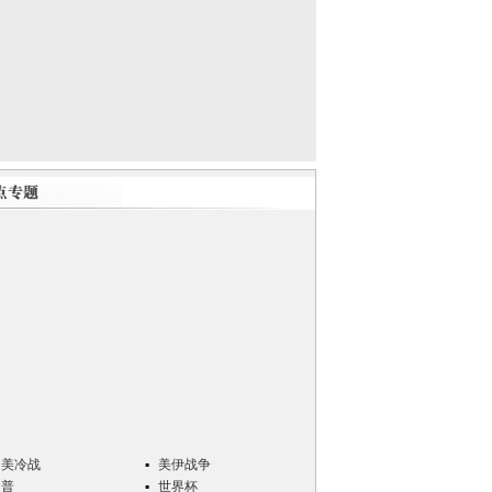
中美冷战
美伊战争
川普
世界杯