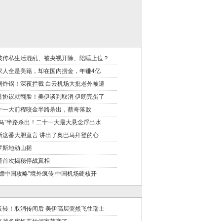
被传私生活混乱、被央视开除、陪睡上位？
家人全是美籍，却在国内捞金，年赚4亿
网炸锅！深夜拦截 白云机场大批老外被遣
签协议就翻脸！美伊谈判取消 伊朗完蛋了
十一大前程咬金半路杀出，蔡奇落败
黑马”半路杀出！二十一大最大悬念浮出水
斯这番大胆直言 讲出了奥巴马拜登的心
罗斯地动山摇
普首次揭秘停战真相
白嫖中国攻略”境外疯传 中国机场硬核开
反转！取消传闻后 美伊高层突然飞往瑞士