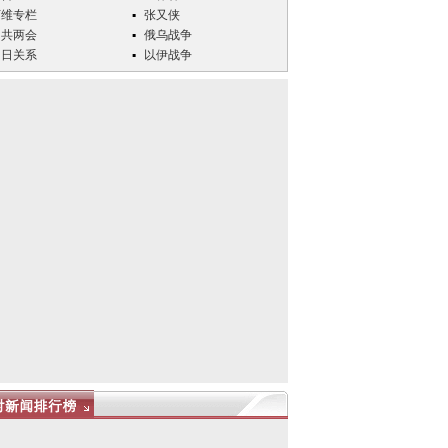
万维专栏
张又侠
中共两会
俄乌战争
中日关系
以伊战争