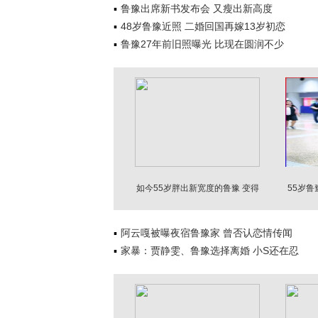
鲁豫出席新书发布会 又瘦出新高度
48岁鲁豫近照 二婚回国再嫁13岁初恋
鲁豫27年前旧照曝光 比现在圆润不少
如今55岁胖出新宽度的鲁豫 变得
55岁
更养眼了
阿云嘎被曝夜宿鲁豫家 曾否认恋情传闻
家暴：贾静雯、鲁豫选择离婚 小S还在忍