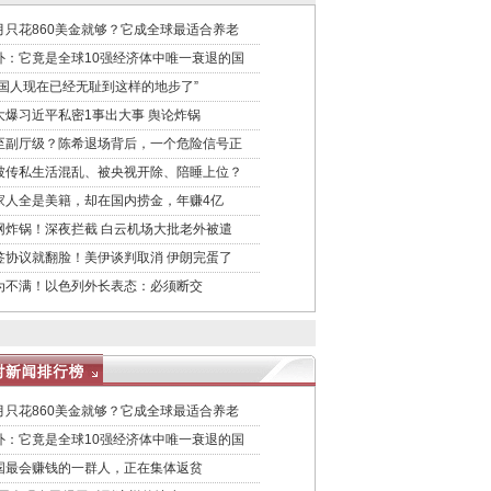
月只花860美金就够？它成全球最适合养老
外：它竟是全球10强经济体中唯一衰退的国
中国人现在已经无耻到这样的地步了”
大爆习近平私密1事出大事 舆论炸锅
至副厅级？陈希退场背后，一个危险信号正
被传私生活混乱、被央视开除、陪睡上位？
家人全是美籍，却在国内捞金，年赚4亿
网炸锅！深夜拦截 白云机场大批老外被遣
签协议就翻脸！美伊谈判取消 伊朗完蛋了
为不满！以色列外长表态：必须断交
月只花860美金就够？它成全球最适合养老
外：它竟是全球10强经济体中唯一衰退的国
国最会赚钱的一群人，正在集体返贫