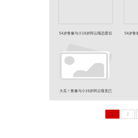
54岁鲁豫与小19岁阿云嘎恋爱后
54岁鲁
气色好不少
大瓜！鲁豫与小19岁阿云嘎竟已
秘恋5年半
1
2