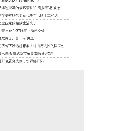
来越多房奴开始倾家荡产了
予泽连斯基的最高荣誉“白鹰勋章”将被撤
动车要被取代？新代步车已经正式登场
海空姐家的精致生活火了
川普与她在G7晚宴上激烈交锋
洛尼抨击川普 一针见血
轮房价下跌远超想象！将成历史性的国民伤
传已自杀 前武汉市长异常隐身逾3周
普开创恶劣先例，朝鲜笑开怀