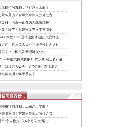
南海最怕的真相，正在浮出水面！
史即将重演？官媒文章惊人弦外之音
磅爆料：习近平正在为大战做准备
渊就在脚下！党媒连发三文不寒而栗
本4:0大胜！ 中国球迷集体破防 央视峰值
央定调：这三类人员不允许弹性延迟退休
魇再临？中国突发新冠肺炎公告
来3年可能成白菜价的10样东西 别让资产变
发：13.7万人爆仓、近7亿美元灰飞烟灭
媒突然变调！终于承认了…
南海最怕的真相，正在浮出水面！
史即将重演？官媒文章惊人弦外之音
近平“亲自指挥” 仅6个月又“烂尾”了