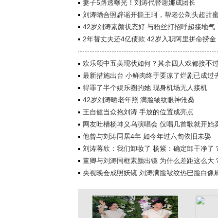
妻子5路透曝光！刘涛代替谢娜成团长
刘涛晒合照辟谣开撕王珂，帮老公剃头超甜
42岁刘涛素颜状态好 与粉丝打招呼超接地气
2年替丈夫还4亿债款 42岁入职阿里拼命捞金
欢乐颂中五美现状如何？其余四人戏都接不
最新措施出台 小鲜肉终于要凉了烂剧已成过
得罪了半个娱乐圈的她 现身机场无人接机
42岁刘涛晒老年照 满脸皱纹眼神沧桑
王自健当众抱刘涛 手放的位置成亮点
网友吐槽杨坤义乌演唱会 仅唱几首歌就开始
他曾与刘涛同居4年 如今年过六旬依旧未娶
刘涛蒋欣：我们卸妆了 杨紫：确定卸干净了
董卿与刘涛同框素颜出镜 为什么差距这么大
央视晚会成照妖镜 刘涛满脸皱纹热巴脸白像