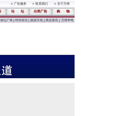
广告服务
联系我们
关于万维
客
论
坛
分类广告
购
物
体坛广角
时尚前沿
旅游天地
商业资讯
万维争鸣
|
|
|
|