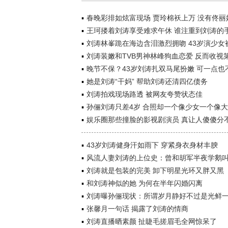
春晚彩排如炫富现场 贾玲棉袄上万 没有佟丽
王珂搂着刘涛享受难求午休 谁注重到刘涛的
刘涛林峯跪在海边含泪激烈拥吻 43岁演少女
刘涛装嫩和TVB男神林峰狗血恋爱 反而收视
晚节不保？43岁刘涛扎双马尾扮嫩 可一点也
她是刘涛“干妈” 帮助刘涛还清四亿债务
刘涛拍戏现场路透 被网友夸赞状态佳
孙俪刘涛只差4岁 合照却一个像少女一个像
娱乐圈那些撞脸的影视剧演员 真让人傻傻分
43岁刘涛健身汗如雨下 穿紧身衣身材丰腴
风流人妻刘涛的上位史：曾和胡军半夜学鹅
刘涛就是包装的完美 卸下明星光环又胖又黑
和刘涛神似的她 为何在半年闪婚闪离
刘涛曝孙俪现状：所谓岁月静好不过是光鲜
张馨月一句话 揭露了刘涛的情商
刘涛直播晒素颜 扯睫毛搓眉毛全网惊呆了