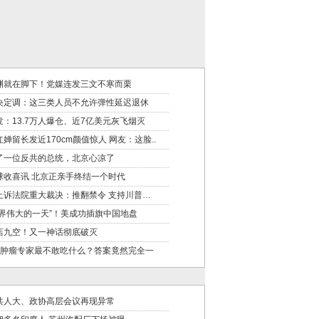
渊就在脚下！党媒连发三文不寒而栗
央定调：这三类人员不允许弹性延迟退休
发：13.7万人爆仓、近7亿美元灰飞烟灭
红婵留长发近170cm颜值惊人 网友：这脸..
了一位反共的总统，北京心凉了
球收喜讯 北京正亲手终结一个时代
上诉法院重大裁决：推翻禁令 支持川普…
世界伟大的一天”！美成功插旗中国地盘
店九空！又一神话彻底破灭
位肿瘤专家最不敢吃什么？答案竟然完全一
共人大、政协高层会议再现异常