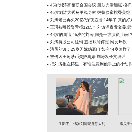
45岁刘涛亮相联合国会议 肌肤光滑细腻 模
45岁刘涛大秀马甲线身材 蚂蚁腰蜜桃臀美绝
刘涛老公再欠20亿?深夜崩溃:14年了 真的好
王珂被曝投资亏损12亿？ 刘涛深夜发文显崩
48岁的周迅,45岁的刘涛,同是一线演员,为何
刘涛持股公司注销 直播账号停更 网友热议
演员刘涛：29岁闪嫁伪豪门 如今44岁怎样了
被传因王珂炒币失败离婚 刘涛发长文辟谣
把刘涛抱在怀里，有谁注意到他手上的小动
生图下：48岁刘涛现身意大利
撒贝宁