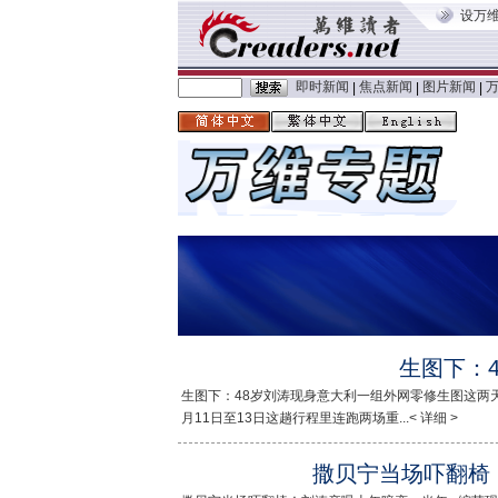
设万
即时新闻
焦点新闻
图片新闻
|
|
|
生图下：
生图下：48岁刘涛现身意大利一组外网零修生图这两
月11日至13日这趟行程里连跑两场重...< 详细 >
撒贝宁当场吓翻椅！