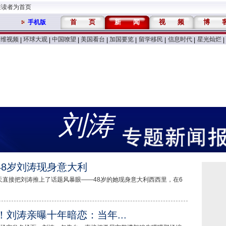
维读者为首页
首
页
新
闻
视
频
博
手机版
万维视频
环球大观
中国嘹望
美国看台
加国要览
留学移民
信息时代
星光灿烂
|
|
|
|
|
|
|
|
刘涛
48岁刘涛现身意大利
天直接把刘涛推上了话题风暴眼——48岁的她现身意大利西西里，在6
刘涛亲曝十年暗恋：当年...