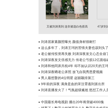
又被刘涛美到 连衣裙选白色搭高
47岁刘
跟鞋洋气又高级
刘涛居家素颜照曝光 颜值身材很耐打
这么多年了，刘涛王珂的苦情夫妻也该到头
老公被传投资再失败 刘涛深夜发文心态全崩
刘涛深夜发文倍感无力 传老公亏损12亿面临
刘涛和他同床共枕4年 却不如认识20天的王
刘涛深夜晒老公床照 放飞自我秀恩爱视频
男人最想娶的4位明星 赵丽颖排第三
9年前的深夜 满身是血的宋汶霏逃到派出所
刘涛直播发火了！气氛超级尴尬 怒怼工作人
中国最长寿电视剧 播出20年将突破4000集