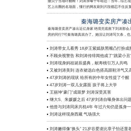
撒贝宁当场吓翻椅！刘涛亲曝十年暗恋：当年...综
艺上出圈的名场面，懂行的网友刷到片段都忍不住反复...
秦海璐变卖房产凑
秦海璐变卖房产凑出近亿身家 绝境兜底救下刘涛那会
房的同行?可秦海璐真就办了。她没让刘涛写欠条，也...
刘涛带女儿看秀 18岁王紫嫣肤黑嘴凸打扮成
不顾央视警告 和刘涛传绯闻他成了“跳梁小丑
刘涛现身妈祖诞辰盛典，献寿桃引万人共鸣
又被刘涛美到 连衣裙选白色搭高跟鞋洋气又
47岁刘涛的现状 给所有的中年女性提了个醒
47岁刘涛一双儿女露面 孩子将上大学
王丽坤“豪门”成噩梦 刘涛深受其害
继大S、朱媛媛之后 47岁刘涛自曝身体出问
他曾与刘涛同床共枕4年 年过六旬仍是孤身
刘涛这样现身西藏 气场强大
刘涛嫩得像“换头” 21岁谷爱凌比章子怡还显