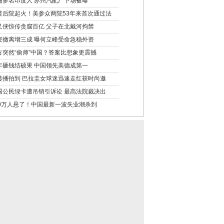
佣多名印度人 苏州汽配厂下场被曝
普后院起火！美参众两院53年来首次通过法
又侠惊传贪腐百亿 父子在北戴河拘禁
资撤离增三成 曝何立峰受命急稳外资
方突然“偷师”中国？答案比想象更震撼
年砸钱结硕果 中国领先美德成第一
转播拍到 巴拉圭女球迷迅速走红获时尚邀
国公民绿卡遭吊销引诉讼 最高法院裁决出
00万人悬了！中国最新一波失业潮杀到