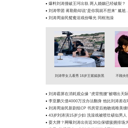
爆料刘涛撞破王珂出轨 两人婚姻已经破裂？
刘涛带团 蒋勤勤却说“是你我就不想来” 尴尬
刘涛周渝民鸳鸯浴戏份曝光 同框泡澡
刘涛带女儿看秀 18岁王紫嫣肤黑
不顾央
嘴凸打扮成熟
刘涛霸屏在消耗观众缘 “虎背熊腰”被嘲出天
李亚鹏欠债4000万没办法翻身 他比刘涛差在
刘涛周渝民新剧组CP 书房背后抱吻戏唯美缠
43岁刘涛演15岁少妇 洗澡戏被喷壮硕似男人
耍大牌？网曝刘涛出街近30位保镖簇拥排场