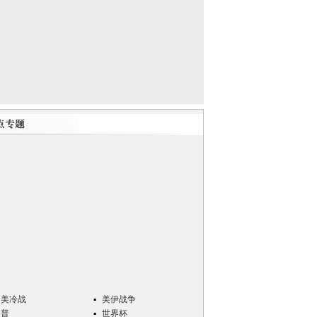
中美冷战
美伊战争
川普
世界杯