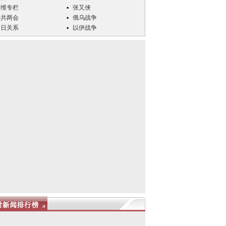
万维专栏
张又侠
中共两会
俄乌战争
中日关系
以伊战争