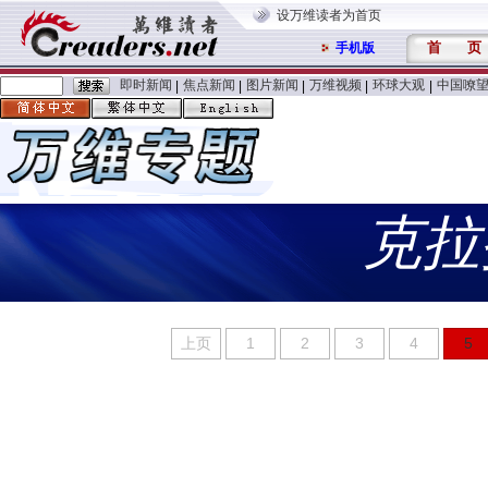
设万维读者为首页
首
页
手机版
即时新闻
焦点新闻
图片新闻
万维视频
环球大观
中国嘹
|
|
|
|
|
克拉
上页
1
2
3
4
5