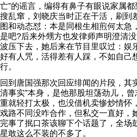
亡”的谣言，编得有鼻子有眼说家属都
搜乱窜，刘晓庆当时正在干活，刷到
图和动态怼：本是同根生相煎何太急
是吧?后来外甥方也发律师声明澄清
波压下去，她后来在节目里叹过：娱
好有人咒，活得差有人踩，不如自己
行。
回到唐国强那次回应绯闻的片段，其实
清事实”本身，是他那股坦荡劲儿，曾
重就轻打太极，也没借机卖惨炒情怀
戏路不同没咋合作，但私交一直好，
完事了抿口茶该聊下个话题了，全场
星敢这么不装的不多了。