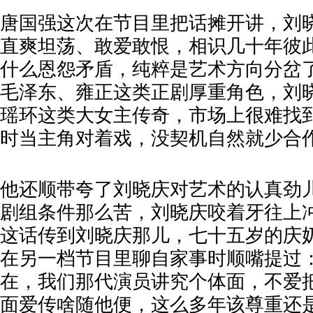
唐国强这次在节目里把话摊开讲，刘
直爽坦荡、敢爱敢恨，相识几十年彼
什么恩怨矛盾，纯粹是艺术方向分岔
毛泽东、雍正这类正剧厚重角色，刘
瑶环这类大女主传奇，市场上很难找
时当主角对着戏，没契机自然就少合
他还顺带夸了刘晓庆对艺术的认真劲
剧组条件那么苦，刘晓庆咬着牙往上
这话传到刘晓庆那儿，七十五岁的庆
在另一档节目里聊自家事时顺嘴提过
在，我们那代演员讲究个体面，不爱
面爱传啥随他便，这么多年该尊重还