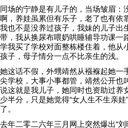
同场的宁静是有儿子的，当场皱眉：
啊，养娃虽累但有乐子，老了也有依
我也不是没养过孩子，我妹的儿子出
带，我从换尿布喂奶哄睡辅导功课一
学我买了学校对面整栋楼住着，他从
孩子，母子情分一点不比亲生的浅。
她这话不假，外甥靖然从襁褓起她一
尖学校，大事小事都管，靖然公开也
说这就是我儿子，她同时也资助过养
少半分，只是她觉得“女人生不生亲娃
了。
去年二零二六年三月网上突然爆出“刘