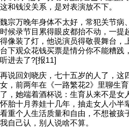
这和钱没关系，是对表演放不下。
魏宗万晚年身体不太好，常犯关节病
时候录节目累得眼皮都抬不动，一提
得像装了灯，他说演员得敬畏舞台，
台下观众花钱买票是情分你不能糟践
听进去了?[报11]
再说回刘晓庆，七十五岁的人了，这
女，前两年在《一路繁花2》里聊生
了，她端着酒杯说：生育从来不是女
怀胎十月养娃十几年，抽走女人小半
看重个人生活质量和自由，不想被孩
我自己认，别人说啥不算。