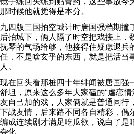
镜子练回头练到贴膏药，这些事放今
那时候他就觉得是本分。
九四版三国拍空城计时唐国强档期撞
后拍城下，俩人隔了时空把戏接上，
抚琴的气场给够，他接得住疑虑退兵
任，不是啥玄乎的东西，就是把活当
人。
现在回头看那桩四十年绯闻被唐国强
舒坦，原来这么多年大家磕的“虐恋情
友自己加的戏，人家俩就是普通同行
下战友情，后来路不同各自精彩，偶
编成连续剧才满足吃瓜欲，说白了是
杂化。