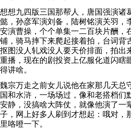
想想九四版三国那帮人，唐国强演诸
懿，孙彦军演刘备，陆树铭演关羽，
安演曹操，个个单集一二百块片酬，
铺，骑马摔下来爬起接着拍，台词背
抠图没人轧戏没人要天价排面，拍出
重播，现在的剧投资上亿服化道闪瞎
得讲啥。
魏宗万走之前女儿说他在家那几天总
国和水浒，一场场过，像和老搭档们
安静，没搞啥大阵仗，就像他演了一
子，网上好多人刷到才想起：哦对，
里咯噔一下。