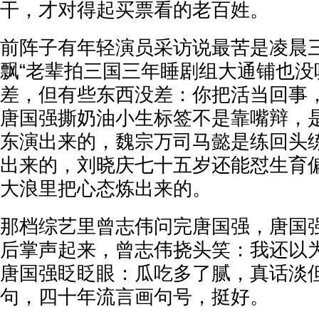
干，才对得起买票看的老百姓。
前阵子有年轻演员采访说最苦是凌晨
飘“老辈拍三国三年睡剧组大通铺也没
差，但有些东西没差：你把活当回事
唐国强撕奶油小生标签不是靠嘴辩，
东演出来的，魏宗万司马懿是练回头
出来的，刘晓庆七十五岁还能怼生育
大浪里把心态炼出来的。
那档综艺里曾志伟问完唐国强，唐国
后掌声起来，曾志伟挠头笑：我还以
唐国强眨眨眼：瓜吃多了腻，真话淡
句，四十年流言画句号，挺好。