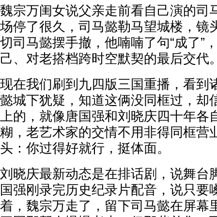
魏宗万闺女说父亲走前看自己演的司
场停了很久，司马懿勒马望城楼，镜
切司马懿摆手撤，他喃喃了句“成了”
己、对老搭档跨时空默契的最后交代
现在我们刷到九四版三国重播，看到
懿城下犹疑，知道这俩没同框过，却
上的，就像唐国强和刘晓庆四十年各
糊，老艺术家的交情不用非得同框营
头：你过得好就行，挺体面。
刘晓庆最新动态是在排话剧，说舞台
国强刚录完历史纪录片配音，说只要
着，魏宗万走了，留下司马懿在屏幕