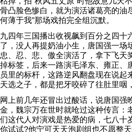
枯掉，拍“秋风五丈原”时他故意几天
骨凸脸色惨白，就为演活诸葛亮的油尽
何薄于我”那场戏拍完全组沉默。
九四年三国播出收视飙到百分之四十
了，没人再提奶油小生，唐国强一场
忠、忍、悲、傲全演活了，拿下飞天
掉标签，后来一路演毛泽东、雍正、
员里的标杆，这路逆风翻盘现在说起
天选之子，都是把牙咬碎了往肚里咽
网上前几年还冒出过酸话，说唐国强
金，魏宗万在世时就呛过这种传言：
们这代人对演戏是热爱的病，七八十
你试试?他宁可天天泡剧组也不愿整