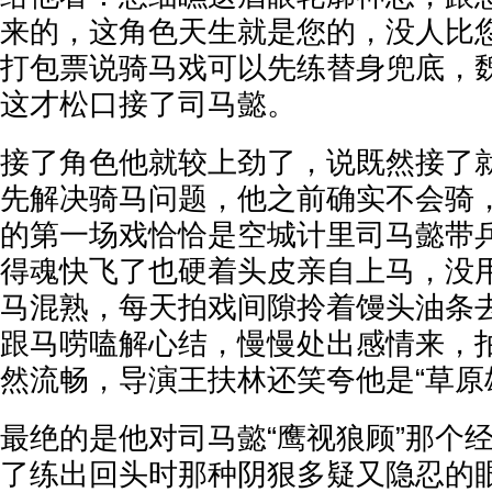
来的，这角色天生就是您的，没人比
打包票说骑马戏可以先练替身兜底，
这才松口接了司马懿。
接了角色他就较上劲了，说既然接了
先解决骑马问题，他之前确实不会骑
的第一场戏恰恰是空城计里司马懿带
得魂快飞了也硬着头皮亲自上马，没
马混熟，每天拍戏间隙拎着馒头油条
跟马唠嗑解心结，慢慢处出感情来，
然流畅，导演王扶林还笑夸他是“草原
最绝的是他对司马懿“鹰视狼顾”那个
了练出回头时那种阴狠多疑又隐忍的