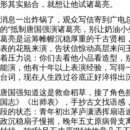
形其实贴合，就想让他试诸葛亮。
消息一出炸锅了，观众写信寄到广电
的“抵制唐国强演诸葛亮，别让奶油小
葛亮是运筹帷幄沉稳厚重的千古贤相
表的花瓶来演，告状信惊动高层来问
着压力说：你们去看他小品看造型，
能演，他有十年以上表演经验，写得
台词，现在人生跌过谷底正好淬得出
唐国强知道这是救命稻草，接了角色
国志》《出师表》，手抄古文找语感
段的状态：青年初出茅庐潇洒挥扇语
政沉稳扇子慢摇，晚年五丈原病骨支