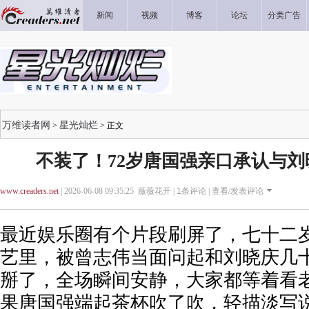
新闻
视频
博客
论坛
分类广告
万维读者网
星光灿烂
>
> 正文
不装了！72岁唐国强亲口承认与
www.creaders.net
| 2026-06-08 09:35:25 薇薇花开 |
1
条评论 |
查看/发表评论
最近娱乐圈有个片段刷屏了，七十二
艺里，被曾志伟当面问起和刘晓庆几
掰了，全场瞬间安静，大家都等着看
果唐国强端起茶杯吹了吹，轻描淡写