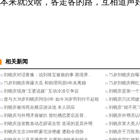
本来就没啥，各走各的路，互相道声
相关新闻
刘晓庆对话鲁豫：说到珠宝被偷的事 那境界...
75岁刘晓庆自
75岁刘晓庆再爆大瓜 和助理同居6年未离婚
75岁刘晓庆网
刘晓庆现身“王婆说媒” 互动冷淡引争议
刘晓庆是第一个
曾与大38岁刘晓庆同住6年 如今38岁穷到付不起租
刘晓庆只比邓婕大5
刘晓庆被传死在横店游泳池 本人回应
刘晓庆“就不死
刘晓庆与外甥矛盾被扒 曾吐槽恋爱后反骨...
刘晓庆外甥否认
刘晓庆连发数条动态辟谣去世 造谣的是其外甥
刘晓庆算大美人
刘晓庆北京2000呎豪宅涉僭建 遭勒令强拆
刘晓庆千万医美
刘晓庆在三亚直播带货 生图和滤镜差别很大
刘晓庆穿红裙和