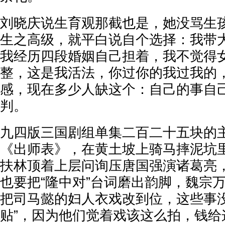
刘晓庆说生育观那截也是，她没骂生
生之高级，就平白说自个选择：我带
我经历四段婚姻自己担着，我不觉得
整，这是我活法，你过你的我过我的
感，现在多少人缺这个：自己的事自
判。
九四版三国剧组单集二百二十五块的
《出师表》，在黄土坡上骑马摔泥坑
扶林顶着上层问询压唐国强演诸葛亮
也要把“隆中对”台词磨出韵脚，魏宗
把司马懿的妇人衣戏改到位，这些事没
贴”，因为他们觉着戏该这么拍，钱给