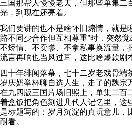
三国那帮人慢慢老去，但那些单集二
光，到现在还亮着。
我们要讲的也不是啥怀旧煽情，就是瞅
路不同少合作但互相尊重”时，突然觉
不矫情、不卖惨、不拿私事换流量，
流言再响也当风过耳，这比啥爆款剧
四十年绯闻落幕，七十二岁老戏骨端
岁庆奶举杯聊自选人生，走了的魏宗万
在九四版三国片场旧照上，单集二百
着盒饭把角色刻进几代人记忆里，这
是标题写的：岁月沉淀的真玩意儿，
耐看。