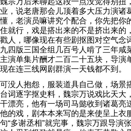
魏宗万后来聊起这段一点没觉得别扭
业，说老唐那会儿顶着多大压力演诸
懂，老演员嘛讲究个配合，你先把你
住就行，戏是搭出来的不是挤出来的
戳人，哪像现在有些剧抠图对空气念
九四版三国全组几百号人啃了三年咸
主演单集片酬才二百二十五块，导演
现在连三线网剧群演一天钱都不到。
可没人抱怨，服装道具自己做，场景
台词逐字抠史料，魏宗万说戏比天大
干漂亮，他有一场司马懿收到诸葛亮
他的戏，剧本本来写的是来使呈上衣
句“多谢丞相”就完事，魏宗万跟导演