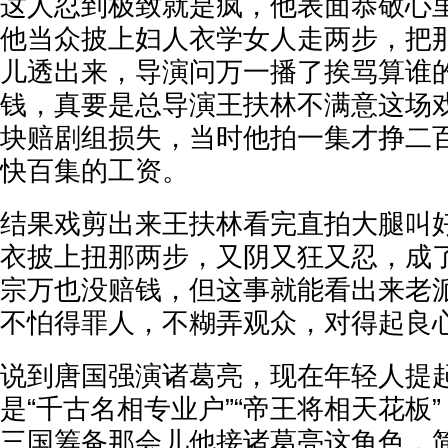
这人忍到极致就是疯，他表面恭敬心
他当众披上妇人衣学女人走两步，把
儿透出来，导演问万一播了挨骂算谁
钱，真要是总导演王扶林不满意这场
块赔剧组损失，当时他拍一集才挣二
快百集的工资。
结果戏剪出来王扶林看完直拍大腿叫
衣披上扭那两步，又阴又狂又忍，成
宗万也没赔钱，但这事就能看出来老
不怕得罪人，不糊弄观众，对得起良
说到唐国强演诸葛亮，现在年轻人提
是“千古名相专业户”“帝王将相天花板
三国筹备那会儿他接诸葛亮这角色，