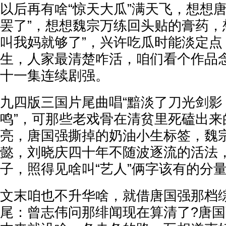
以后再有啥“惊天大瓜”满天飞，想想
罢了”，想想魏宗万练回头贴的膏药，
叫我妈就够了”，兴许吃瓜时能淡定点
生，人家最清楚咋活，咱们看个作品
十一集连续剧强。
九四版三国片尾曲唱“黯淡了刀光剑影
鸣”，可那些老戏骨在清贫里死磕出来
亮，唐国强撕掉的奶油小生标签，魏
懿，刘晓庆四十年不随波逐流的活法
子，照得见啥叫“艺人”俩字该有的分
文末咱也不升华啥，就借唐国强那档
尾：曾志伟问那绯闻现在算清了?唐