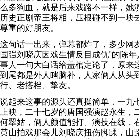
么多狗血，就是后来戏路不一样，她
历史正剧帝王将相，压根碰不到一块
尊重的好朋友。
这句话一出来，弹幕都炸了，多少网友
国强刘晓庆因戏生情反目成仇”的陈年
事人一句大白话给盖棺定论了，原来
到尾都是外人瞎脑补，人家俩人从头
行、老搭档、挚友。
说起来这事的源头还真挺简单，一九
上映，二十七岁的唐国强演赵永生，
何翠姑，俩人颜值能打、演技在线，
黄山拍戏那会儿刘晓庆扭伤脚踝，山