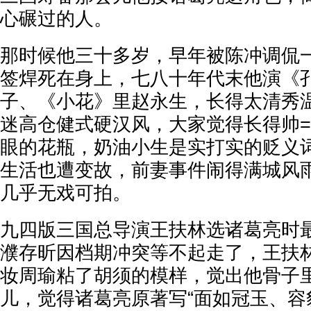
心碾过的人。
那时候他三十多岁，早年被陈冲调侃一
签焊死在身上，七八十年代末他演《
子、《小花》里赵永生，长得太清秀
迷高仓健式硬汉风，大家觉得长得帅=
眼的花瓶，奶油小生是实打实的贬义
生活也遭变故，前妻事件闹得满城风
几乎无戏可拍。
九四版三国总导演王扶林选诸葛亮时
濮存昕因档期冲突等不起走了，王扶
妆周瑜粘了胡须的模样，觉出他骨子
儿，觉得诸葛亮原著写“面如冠玉、容