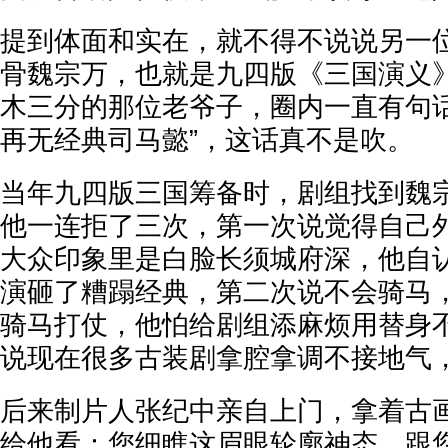
提到体面和实在，就不得不说说另一
骨魏宗万，也就是九四版《三国演义
木三分的那位老爷子，圈内一直有句话
再无经典司马懿”，这话真不是吹。
当年九四版三国筹备时，剧组找到魏
他一连拒了三次，第一次说觉得自己
大众印象里是白脸长须城府深，他自
演砸了糟蹋经典，第二次说不会骑马
骑马打仗，他怕给剧组添麻烦用替身
说现在很多古装剧拿腔拿调不接地气
后来制片人张纪中亲自上门，拿着古
给他看：您细瞧这眉眼轮廓神态，跟