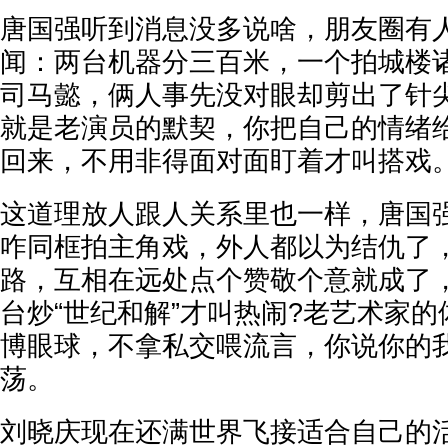
唐国强听到消息没多说啥，朋友圈有
闻：两台机器分三百米，一个拍城楼
司马懿，俩人事先没对眼却剪出了针
就是老演员的默契，你把自己的情绪
回来，不用非得面对面盯着才叫搭戏
这道理放人跟人关系里也一样，唐国
咋同框拍主角戏，外人都以为结仇了
路，互相在远处点个赞敬个意就成了
台炒“世纪和解”才叫热闹?老艺术家
博眼球，不拿私交喂流言，你说你的
荡。
刘晓庆现在还满世界飞接适合自己的