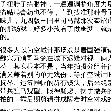
子扭脖子练眼神，一遍遍调整角度力
痛贴满膏药也不停，直到找准那种骨
味儿，九四版三国里司马懿那次奉诏
的那场戏，好多小孩看了做噩梦，就
的。
很多人以为空城计那场戏是唐国强演
魏宗万演司马懿在城下迟疑对视，俩
花，其实根本不是，当年拍摄分组并
满又兼着别的单元戏份，等拍空城计
抚琴、运筹帷幄的所有镜头，后来魏
带兵驻马观望、眼神疑虑、摆手撤兵
拍的，靠后期剪辑拼成隔着时空对戏