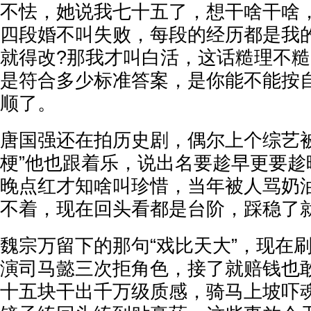
不怯，她说我七十五了，想干啥干啥
四段婚不叫失败，每段的经历都是我
就得改?那我才叫白活，这话糙理不
是符合多少标准答案，是你能不能按
顺了。
唐国强还在拍历史剧，偶尔上个综艺被
梗”他也跟着乐，说出名要趁早更要趁
晚点红才知啥叫珍惜，当年被人骂奶
不着，现在回头看都是台阶，踩稳了
魏宗万留下的那句“戏比天大”，现在
演司马懿三次拒角色，接了就赔钱也
十五块干出千万级质感，骑马上坡吓