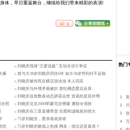
身体，早日重返舞台，继续给我们带来精彩的表演!
1
热门
刘晓庆现身“王婆说媒” 互动冷淡引争议
火爆
曾与大38岁刘晓庆同住6年 如今38岁穷到付不起租
刘晓庆被传死在横店游泳池 本人回应
刘晓庆与外甥矛盾被扒 曾吐槽恋爱后反骨...
刘晓庆连发数条动态辟谣去世 造谣的是其外甥
1
美
雪合照
刘晓庆北京2000呎豪宅涉僭建 遭勒令强拆
2
川
露
刘晓庆在三亚直播带货 生图和滤镜差别很大
3
张
岁
75岁刘晓庆，爱亲谁就亲谁
4
万
担忧
75岁刘晓庆吻戏上热搜 网友：借位还是真亲？
5
中