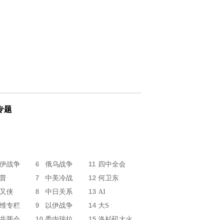
专题
6
11
伊战争
俄乌战争
四中全会
7
12
普
中美冷战
何卫东
8
13
又侠
中日关系
AI
9
14
维专栏
以伊战争
大S
10
15
共两会
委内瑞拉
洛杉矶大火