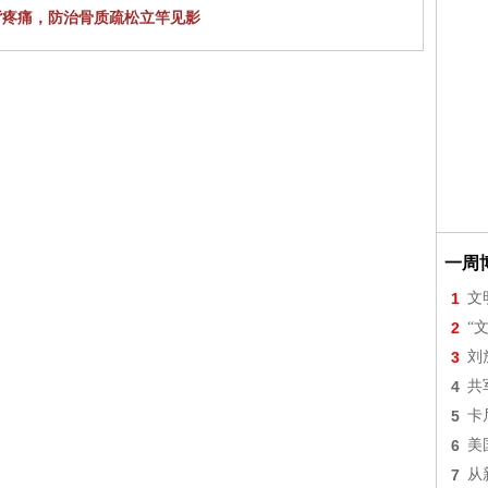
背疼痛，防治骨质疏松立竿见影
一周
1
文
2
“
3
刘
4
共
5
卡
6
美
7
从