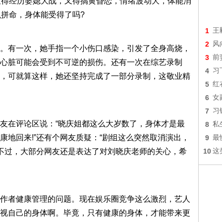
又得经历婆媳大战，又得搞黄昏恋，情绪波动大，体能消
么拼命，身体能受得了吗?
1
王
2
风
。有一次，她手指一个小伤口感染，引发了全身高烧，
3
前
心脏可能会受到不可逆的损伤。还有一次在综艺录制
4
习
，可就算这样，她还坚持完成了一部分录制，这敬业精
5
红
6
女
7
习
友在评论区说：“晓庆姐都这么大岁数了，身体才是最
8
私
康地回来!”还有个网友质疑：“剧组这么突然取消演出，
9
最
”不过，大部分网友还是表达了对刘晓庆老师的关心，希
10
这
作者健康管理的问题。现在娱乐圈竞争这么激烈，艺人
视自己的身体啊。毕竟，只有健康的身体，才能带来更