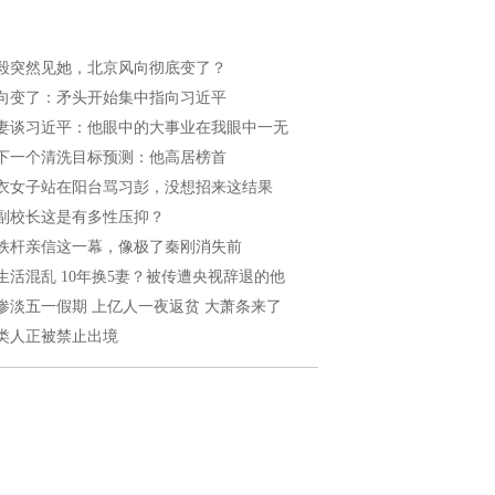
毅突然见她，北京风向彻底变了？
向变了：矛头开始集中指向习近平
妻谈习近平：他眼中的大事业在我眼中一无
下一个清洗目标预测：他高居榜首
衣女子站在阳台骂习彭，没想招来这结果
副校长这是有多性压抑？
铁杆亲信这一幕，像极了秦刚消失前
生活混乱 10年换5妻？被传遭央视辞退的他
惨淡五一假期 上亿人一夜返贫 大萧条来了
类人正被禁止出境