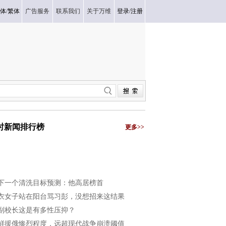
体
/
繁体
广告服务
联系我们
关于万维
登录
/
注册
小时新闻排行榜
更多>>
下一个清洗目标预测：他高居榜首
衣女子站在阳台骂习彭，没想招来这结果
副校长这是有多性压抑？
鲜援俄惨烈程度，远超现代战争崩溃阈值