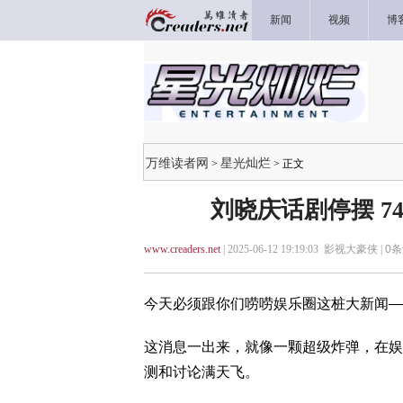
新闻
视频
博
万维读者网
星光灿烂
>
> 正文
刘晓庆话剧停摆 
www.creaders.net
| 2025-06-12 19:19:03 影视大豪侠 |
0
条
今天必须跟你们唠唠娱乐圈这桩大新闻—
这消息一出来，就像一颗超级炸弹，在娱
测和讨论满天飞。