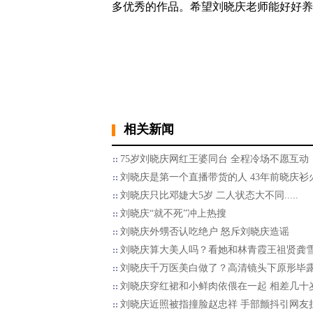
多优秀的作品。希望刘晓庆老师能好好养
相关新闻
75岁刘晓庆网红王婆同台 全程冷场不愿互动
刘晓庆是第一个直播带货的人 43年前晓庆衫
刘晓庆只比邓婕大5岁 二人状态大不同.....
刘晓庆“就不死”冲上热搜
刘晓庆外甥否认吃绝户 怒斥刘晓庆造谣
刘晓庆算大美人吗？看她和林青霞王祖贤龚
刘晓庆千万医美白做了？高清镜头下原形毕
刘晓庆穿红裙和小鲜肉依偎在一起 相差几十
刘晓庆近照被指撞脸赵忠祥 手部颤抖引网友