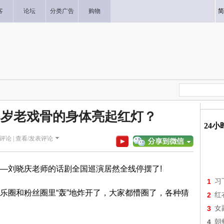
客
论坛
分类广告
购物
简
74岁老戏骨的身体亮起红灯？
24
评论 |
查看/发表评论
—刘晓庆老师的话剧全国巡演居然全线停摆了!
1
习
乐圈和粉丝圈里“轰”地炸开了，大家都懵圈了，各种猜
2
红
3
女
4
朝