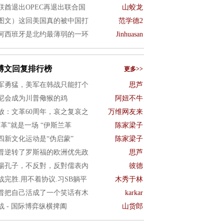
联酋退出OPEC再退出联合国
山蛟龙
图文）这回美国真的被中国打
范学德2
何西班牙是北约最薄弱的一环
Jinhuasan
博文回复排行榜
更多>>
军勇猛，美军在韩战只能打个
思芦
尼会成为川普儆猴的鸡
阿妞不牛
放：文革60周年，哀之复哀之
万维网友来
文革”就是一场 “伊斯兰革
陈家梁子
四新文化运动是“伪启蒙”
陈家梁子
普逆转了罗斯福的欧洲优先政
思芦
揚孔子，不反對，反對儒表內
彼德
战完胜.用不着协议.习SB躺平
木秀于林
普把自己活成了一个笑话有木
karkar
战 - 国际博弈纵横捭阖
山货郎