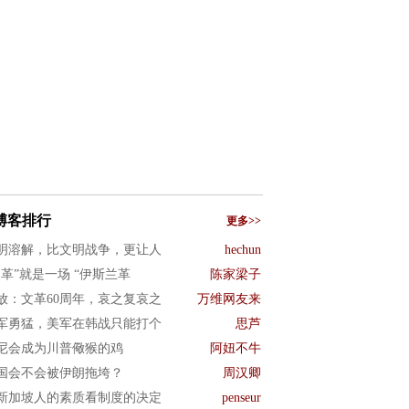
博客排行
更多>>
明溶解，比文明战争，更让人
hechun
文革”就是一场 “伊斯兰革
陈家梁子
放：文革60周年，哀之复哀之
万维网友来
军勇猛，美军在韩战只能打个
思芦
尼会成为川普儆猴的鸡
阿妞不牛
国会不会被伊朗拖垮？
周汉卿
新加坡人的素质看制度的决定
penseur