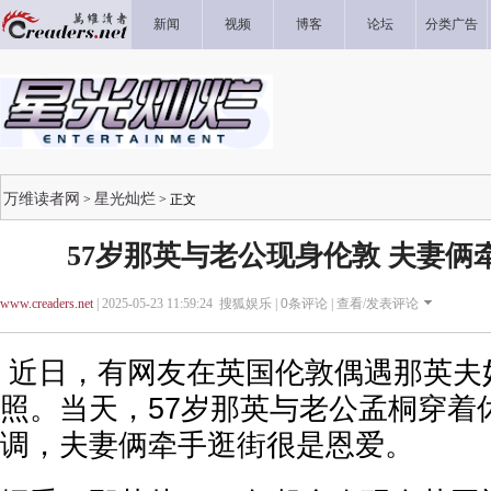
新闻
视频
博客
论坛
分类广告
万维读者网
星光灿烂
>
> 正文
57岁那英与老公现身伦敦 夫妻俩
www.creaders.net
| 2025-05-23 11:59:24 搜狐娱乐 |
0
条评论 |
查看/发表评论
近日，有网友在英国伦敦偶遇那英夫
照。当天，57岁那英与老公孟桐穿着
调，夫妻俩牵手逛街很是恩爱。