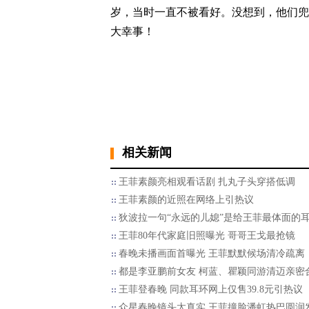
岁，当时一直不被看好。没想到，他们兜
大幸事！
相关新闻
王菲素颜亮相观看话剧 扎丸子头穿搭低调
王菲素颜的近照在网络上引热议
狄波拉一句“永远的儿媳”是给王菲最体面的
王菲80年代家庭旧照曝光 哥哥王戈最抢镜
春晚未播画面首曝光 王菲默默候场清冷疏离
都是李亚鹏前女友 柯蓝、瞿颖同游清迈亲密
王菲登春晚 同款耳环网上仅售39.8元引热议
众星春晚镜头太真实 王菲撞脸潘虹热巴圆润