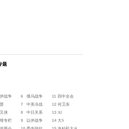
专题
6
11
伊战争
俄乌战争
四中全会
7
12
普
中美冷战
何卫东
8
13
又侠
中日关系
AI
9
14
维专栏
以伊战争
大S
10
15
共两会
委内瑞拉
洛杉矶大火