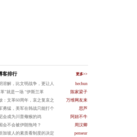
博客排行
更多>>
明溶解，比文明战争，更让人
hechun
文革”就是一场 “伊斯兰革
陈家梁子
放：文革60周年，哀之复哀之
万维网友来
军勇猛，美军在韩战只能打个
思芦
尼会成为川普儆猴的鸡
阿妞不牛
国会不会被伊朗拖垮？
周汉卿
新加坡人的素质看制度的决定
penseur