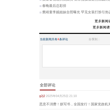
春晚最后总彩排
窦靖童李嫣姐妹合照曝光 罕见女装打扮引热
当前新闻共有
4
条评论
分享到：
全部评论
g2j2
2025年04月25日 21:10
恶意不消费！朕写书，全国发行！国家党政机