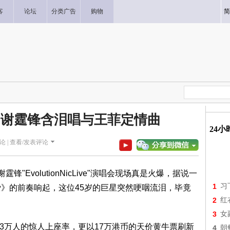
客
论坛
分类广告
购物
简
元 谢霆锋含泪唱与王菲定情曲
24
论 |
查看/发表评论
"EvolutionNicLive"演唱会现场真是火爆，据说一
1
习
爱》的前奏响起，这位45岁的巨星突然哽咽流泪，毕竟
2
红
3
女
.3万人的惊人上座率，更以17万港币的天价黄牛票刷新
4
朝