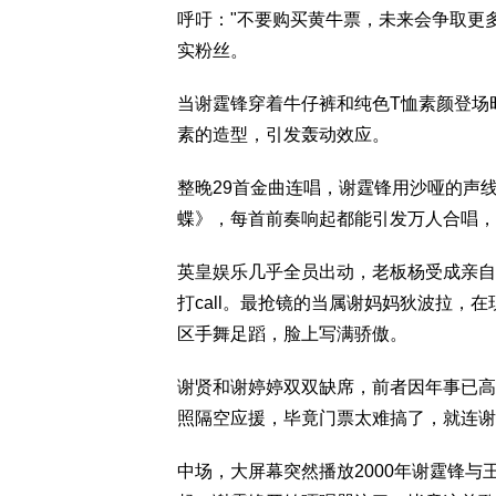
呼吁："不要购买黄牛票，未来会争取更
实粉丝。
当谢霆锋穿着牛仔裤和纯色T恤素颜登场时
素的造型，引发轰动效应。
整晚29首金曲连唱，谢霆锋用沙哑的声
蝶》，每首前奏响起都能引发万人合唱，
英皇娱乐几乎全员出动，老板杨受成亲自
打call。最抢镜的当属谢妈妈狄波拉，
区手舞足蹈，脸上写满骄傲。
谢贤和谢婷婷双双缺席，前者因年事已高
照隔空应援，毕竟门票太难搞了，就连谢
中场，大屏幕突然播放2000年谢霆锋与