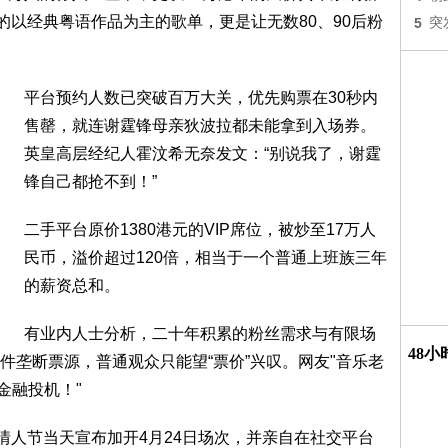
的以经典粤语作品为主的歌单，更是让无数80、90后粉
5
突
平台预约人数已突破百万大关，优先购票在30秒内
售罄，就连谢霆锋母亲狄波拉都未能拿到入场券。
英皇高层经纪人霍汶希无奈发文：“别说我了，谢霆
锋自己都抢不到！”
二手平台原价1380港元的VIP席位，被炒至17万人
民币，溢价超过120倍，相当于一个普通上班族三年
的薪资总和。
有业内人士分析，二十年积累的粉丝需求与有限场
48
件垄断票源，普通观众只能望“票价”兴叹。网友"音乐老
金融投机！"
情人节当天宣布加开4月24日场次，并亲自在社交平台