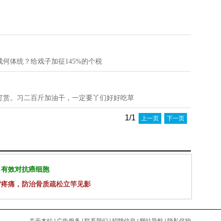
何体统？给戏子加征145%的个税
打赏。习二百斤加油干，一定要丫们好好吃草
1/1
上一页
下一页
 有效对抗癌细胞
背疼痛，防治骨质疏松立竿见影