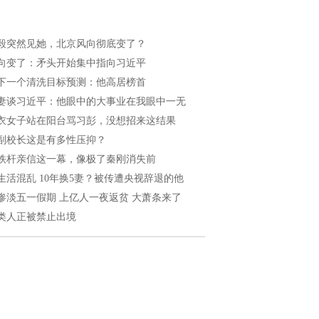
毅突然见她，北京风向彻底变了？
向变了：矛头开始集中指向习近平
下一个清洗目标预测：他高居榜首
妻谈习近平：他眼中的大事业在我眼中一无
衣女子站在阳台骂习彭，没想招来这结果
副校长这是有多性压抑？
铁杆亲信这一幕，像极了秦刚消失前
生活混乱 10年换5妻？被传遭央视辞退的他
惨淡五一假期 上亿人一夜返贫 大萧条来了
类人正被禁止出境