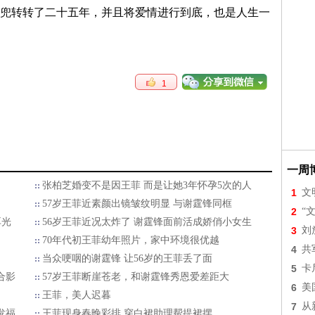
兜转转了二十五年，并且将爱情进行到底，也是人生一
1
一周
张柏芝婚变不是因王菲 而是让她3年怀孕5次的人
1
文
57岁王菲近素颜出镜皱纹明显 与谢霆锋同框
2
“
耳光
56岁王菲近况太炸了 谢霆锋面前活成娇俏小女生
3
刘
70年代初王菲幼年照片，家中环境很优越
4
共
当众哽咽的谢霆锋 让56岁的王菲丢了面
5
卡
合影
57岁王菲断崖苍老，和谢霆锋秀恩爱差距大
6
美
王菲，美人迟暮
7
从
发福
王菲现身春晚彩排 穿白裙助理帮提裙摆