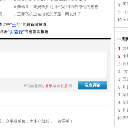
8
阿
窦靖童：我妈钱多到用不完 但穷苦潦倒的爸爸...
9
（
议
王菲飞机上被拍老态尽显 网友炸了
10
全
“王菲”
“谢霆锋”
一周
1
共
2
卡
3
刘
4
“
5
五
评论前需要先
登录
或者
注册
哦
6
川
7
闡
8
伊
9
川
10
伊
关，企事业单位，大中小院校，一律买单！