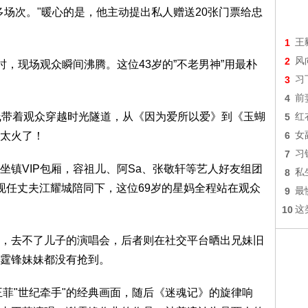
多场次。"暖心的是，他主动提出私人赠送20张门票给忠
1
王
2
风
，现场观众瞬间沸腾。这位43岁的”不老男神”用最朴
3
习
4
前
线带着观众穿越时光隧道，从《因为爱所以爱》到《玉蝴
5
红
太火了！
6
女
7
习
坐镇VIP包厢，容祖儿、阿Sa、张敬轩等艺人好友组团
8
私
在现任丈夫江耀城陪同下，这位69岁的星妈全程站在观众
9
最
10
这
，去不了儿子的演唱会，后者则在社交平台晒出兄妹旧
霆锋妹妹都没有抢到。
王菲"世纪牵手"的经典画面，随后《迷魂记》的旋律响