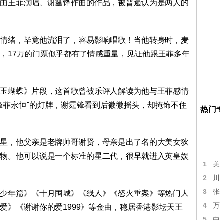
由王菲演唱、谢霆锋作曲的作品，被普遍认为是两人的
情绪，毕竟他流泪了，容易影响唱歌！当他转身时，麦
，17万的门票似乎都有了情感重量，见证他跟王菲多年
玉蝴蝶》片段，这首歌曾被乐评人解读为他与王菲感情
锋菲永恒"的灯牌，谢霆锋看到后微微摇头，却掩饰不住
热门
星，他父亲是老牌帅哥谢贤，母亲是出了名的大美女狄
物。他可以说是一个标准的星二代，很早就进入英皇娱
1
美
2
川
3
张
少年篇》《十月围城》《线人》《怒火重案》等热门大
4
万
爱》《谢谢你的爱1999》等金曲，稳居香港影坛天王
5
中