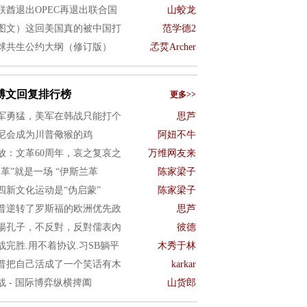
联酋退出OPEC再退出联合国
山蛟龙
图文）这回美国真的被中国打
范学德2
球共生公约大纲（修订版）
孞烎Archer
博文回复排行榜
更多>>
军勇猛，美军在韩战只能打个
思芦
尼会成为川普儆猴的鸡
阿妞不牛
放：文革60周年，哀之复哀之
万维网友来
文革”就是一场 “伊斯兰革
陈家梁子
四新文化运动是“伪启蒙”
陈家梁子
普逆转了罗斯福的欧洲优先政
思芦
揚孔子，不反對，反對儒表內
彼德
战完胜.用不着协议.习SB躺平
木秀于林
普把自己活成了一个笑话有木
karkar
战 - 国际博弈纵横捭阖
山货郎