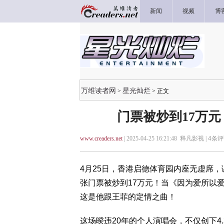
新闻
视频
博
万维读者网
星光灿烂
>
> 正文
门票被炒到17万
www.creaders.net
| 2025-04-25 16:21:48 释凡影视 |
4
条评
4月25日，香港启德体育园内座无虚席，谢霆锋
张门票被炒到17万元！当《因为爱所以
这是他跟王菲的定情之曲！
这场暌违20年的个人演唱会，不仅创下4