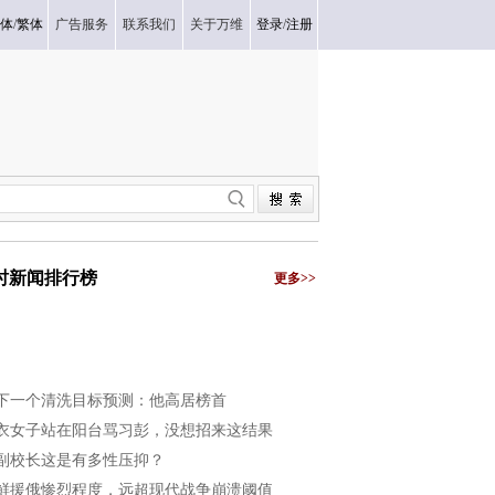
体
/
繁体
广告服务
联系我们
关于万维
登录
/
注册
小时新闻排行榜
更多>>
下一个清洗目标预测：他高居榜首
衣女子站在阳台骂习彭，没想招来这结果
副校长这是有多性压抑？
鲜援俄惨烈程度，远超现代战争崩溃阈值