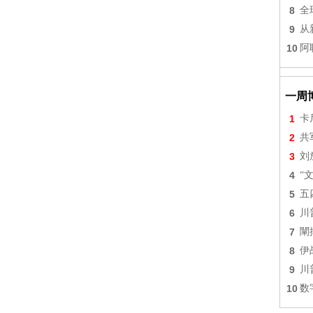
8
全
9
从
10
阿
一周
1
卡
2
共
3
刘
4
“
5
五
6
川
7
闡
8
伊
9
川
10
数