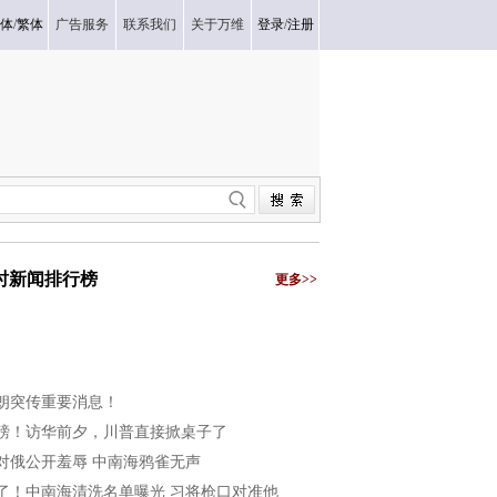
体
/
繁体
广告服务
联系我们
关于万维
登录
/
注册
小时新闻排行榜
更多>>
朗突传重要消息！
磅！访华前夕，川普直接掀桌子了
对俄公开羞辱 中南海鸦雀无声
了！中南海清洗名单曝光 习将枪口对准他