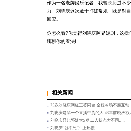
作为一名老牌娱乐记者，我曾亲历过不少
力。刘晓庆这次敢于打破常规，既是对自
回应。
你怎么看?你觉得刘晓庆跨界短剧，这操
聊聊你的看法!
相关新闻
75岁刘晓庆网红王婆同台 全程冷场不愿互动
刘晓庆是第一个直播带货的人 43年前晓庆衫
刘晓庆只比邓婕大5岁 二人状态大不同.....
刘晓庆“就不死”冲上热搜