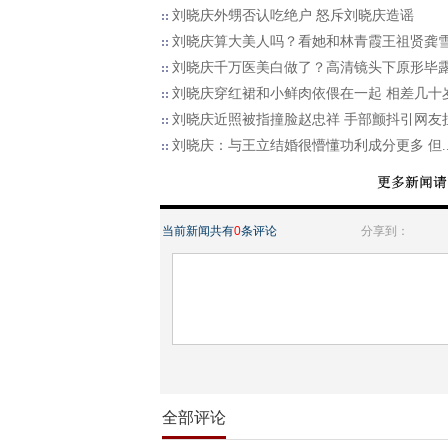
刘晓庆外甥否认吃绝户 怒斥刘晓庆造谣
刘晓庆算大美人吗？看她和林青霞王祖贤龚
刘晓庆千万医美白做了？高清镜头下原形毕
刘晓庆穿红裙和小鲜肉依偎在一起 相差几十
刘晓庆近照被指撞脸赵忠祥 手部颤抖引网友
刘晓庆：与王立结婚很懵懂功利成分更多 但..
当前新闻共有
0
条评论
分享到：
全部评论