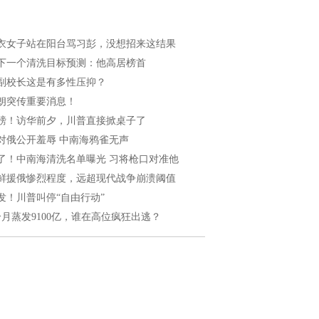
衣女子站在阳台骂习彭，没想招来这结果
下一个清洗目标预测：他高居榜首
副校长这是有多性压抑？
朗突传重要消息！
磅！访华前夕，川普直接掀桌子了
对俄公开羞辱 中南海鸦雀无声
了！中南海清洗名单曝光 习将枪口对准他
鲜援俄惨烈程度，远超现代战争崩溃阈值
发！川普叫停“自由行动”
个月蒸发9100亿，谁在高位疯狂出逃？