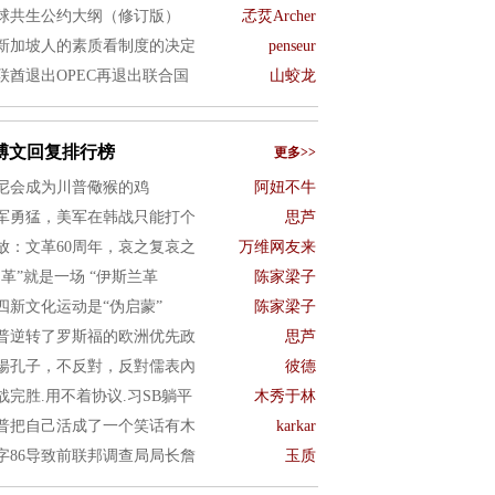
球共生公约大纲（修订版）
孞烎Archer
新加坡人的素质看制度的决定
penseur
联酋退出OPEC再退出联合国
山蛟龙
博文回复排行榜
更多>>
尼会成为川普儆猴的鸡
阿妞不牛
军勇猛，美军在韩战只能打个
思芦
放：文革60周年，哀之复哀之
万维网友来
文革”就是一场 “伊斯兰革
陈家梁子
四新文化运动是“伪启蒙”
陈家梁子
普逆转了罗斯福的欧洲优先政
思芦
揚孔子，不反對，反對儒表內
彼德
战完胜.用不着协议.习SB躺平
木秀于林
普把自己活成了一个笑话有木
karkar
字86导致前联邦调查局局长詹
玉质