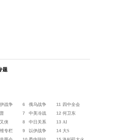
专题
6
11
伊战争
俄乌战争
四中全会
7
12
普
中美冷战
何卫东
8
13
又侠
中日关系
AI
9
14
维专栏
以伊战争
大S
10
15
共两会
委内瑞拉
洛杉矶大火