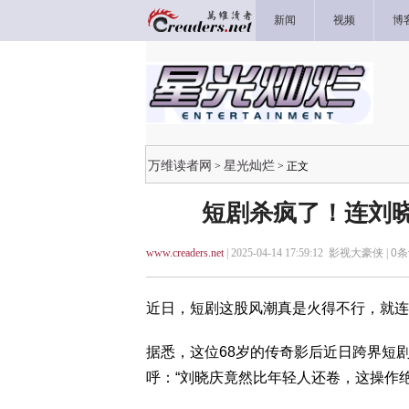
新闻
视频
博
万维读者网
星光灿烂
>
> 正文
短剧杀疯了！连刘晓
www.creaders.net
| 2025-04-14 17:59:12 影视大豪侠 |
0
条
近日，短剧这股风潮真是火得不行，就连
据悉，这位68岁的传奇影后近日跨界短
呼：“刘晓庆竟然比年轻人还卷，这操作绝