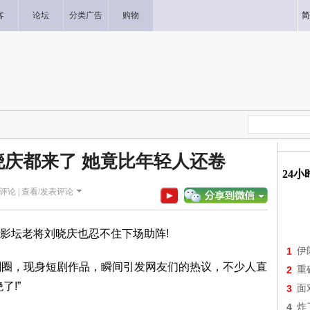
客
论坛
分类广告
购物
简
庆都来了 她竟比年轻人还卷
24
评论 |
查看/发表评论
影坛老将刘晓庆也忍不住下场助阵!
1
伊
剧圈，现身短剧作品，瞬间引发网友们的热议，不少人直
2
重
了!”
3
面
4
炸