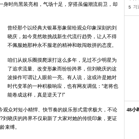
以一身时尚黑装亮相，气场十足，穿搭虽偏潮流前卫，却
5
习
曾经那个以经典大银幕形象留给观众印象深刻的刘
晓庆，如今竟然敢挑战新生代流行趋势，让人不得
不佩服她那种永不服老的精神和敢闯敢拼的态度。
咱们从娱乐圈摸爬滚打这么多年，见过不少明星为
了追求流量、改变形象而纷纷跨界，但刘晓庆的这
波操作可谓让人眼前一亮。有人说，这或许是她对
时代变革的一种积极响应，也有网友调侃：“老将也
能卷成这样，真是逆天了!”
如今观众对短小精悍、快节奏的娱乐形式需求极大，不论
48
?刘晓庆的跨界不仅刷新了大家对她的传统印象，更证
龄束缚。