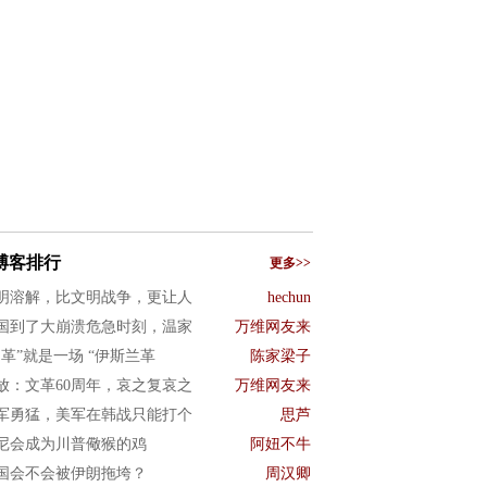
博客排行
更多>>
明溶解，比文明战争，更让人
hechun
国到了大崩溃危急时刻，温家
万维网友来
文革”就是一场 “伊斯兰革
陈家梁子
放：文革60周年，哀之复哀之
万维网友来
军勇猛，美军在韩战只能打个
思芦
尼会成为川普儆猴的鸡
阿妞不牛
国会不会被伊朗拖垮？
周汉卿