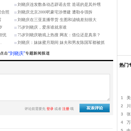
刘晓庆连发数条动态辟谣去世 造谣的是其外甥
雪合照
刘晓庆北京2000呎豪宅涉僭建 遭勒令强拆
露
刘晓庆在三亚直播带货 生图和滤镜差别很大
岁
75岁刘晓庆，爱亲谁就亲谁
担忧
75岁刘晓庆吻戏上热搜 网友：借位还是真亲？
.
刘晓庆：妹妹蜜月期间 妹夫和男友陈国军都被抓
“刘晓庆”
热门
1
美
2
川
评论前需要先
登录
或者
注册
哦
3
张
4
万
5
中