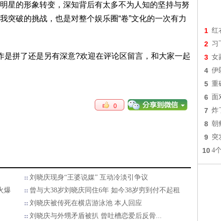
明星的形象转变，深知背后有太多不为人知的坚持与努
我突破的挑战，也是对整个娱乐圈“卷”文化的一次有力
1
红
2
习
作是拼了还是另有深意?欢迎在评论区留言，和大家一起
3
女
4
伊
5
重
6
面
0
7
炸
8
朝
9
突
10
4
刘晓庆现身“王婆说媒” 互动冷淡引争议
火爆
曾与大38岁刘晓庆同住6年 如今38岁穷到付不起租
刘晓庆被传死在横店游泳池 本人回应
刘晓庆与外甥矛盾被扒 曾吐槽恋爱后反骨...