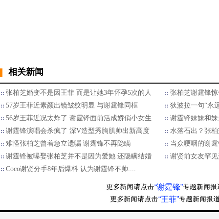
相关新闻
张柏芝婚变不是因王菲 而是让她3年怀孕5次的人
张柏芝谢霆锋惊
57岁王菲近素颜出镜皱纹明显 与谢霆锋同框
狄波拉一句“永
56岁王菲近况太炸了 谢霆锋面前活成娇俏小女生
谢霆锋妹妹和妹
谢霆锋演唱会杀疯了 深V造型秀胸肌帅出新高度
水落石出？张柏
难怪张柏芝曾着急立遗嘱 谢霆锋不再隐瞒
当众哽咽的谢霆
谢霆锋被曝娶张柏芝并不是因为爱她 还隐瞒结婚
谢贤前女友罕见
Coco谢贤分手8年后爆料 认为谢霆锋不帅....
“谢霆锋”
“王菲”