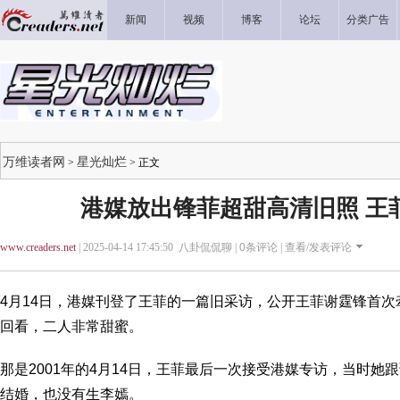
新闻
视频
博客
论坛
分类广告
万维读者网
星光灿烂
>
> 正文
港媒放出锋菲超甜高清旧照 王菲
www.creaders.net
| 2025-04-14 17:45:50 八卦侃侃聊 |
0
条评论 |
查看/发表评论
4月14日，港媒刊登了王菲的一篇旧采访，公开王菲谢霆锋首次牵
回看，二人非常甜蜜。
那是2001年的4月14日，王菲最后一次接受港媒专访，当时她
结婚，也没有生李嫣。