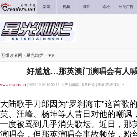
新闻
视频
博客
论坛
分类广告
万维读者网
星光灿烂
>
> 正文
好尴尬…那英澳门演唱会有人喊
www.creaders.net
| 2024-10-08 10:55:17 世界新闻网 |
0
条评论 |
查看/发表评论
大陆歌手刀郎因为“罗刹海市”这首歌
英、汪峰、杨坤等人昔日对他的嘲讽
一度被骂到几乎消失歌坛。近日，那
演唱会，但那英演唱会事故频传，粉丝