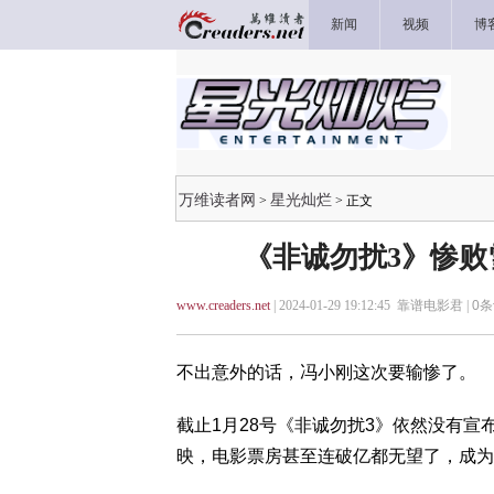
新闻
视频
博
万维读者网
星光灿烂
>
> 正文
《非诚勿扰3》惨败
www.creaders.net
| 2024-01-29 19:12:45 靠谱电影君 |
0
条
不出意外的话，冯小刚这次要输惨了。
截止1月28号《非诚勿扰3》依然没有宣
映，电影票房甚至连破亿都无望了，成为