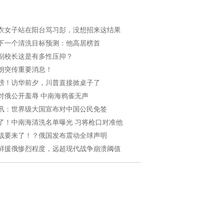
衣女子站在阳台骂习彭，没想招来这结果
下一个清洗目标预测：他高居榜首
副校长这是有多性压抑？
朗突传重要消息！
磅！访华前夕，川普直接掀桌子了
对俄公开羞辱 中南海鸦雀无声
讯：世界级大国宣布对中国公民免签
了！中南海清洗名单曝光 习将枪口对准他
战要来了！？俄国发布震动全球声明
鲜援俄惨烈程度，远超现代战争崩溃阈值