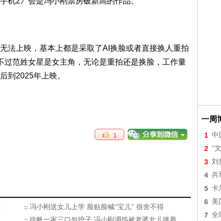
手机2》会是冯小刚票房破新高的作品。
无法上映，基本上都是采取了AI换脸或者直接换人重拍
不过范姓女星是女主角，无论是重拍还是换脸，工作量
到2025年上映。
一周
1
中
1
2
“
3
刘
4
共
5
卡
6
美
聚
冯小刚送女儿上学 脸贴脸喊“宝儿” 很舍不得
7
全
徐帆一家三口包饺子 冯小刚调馅被老婆女儿捧着