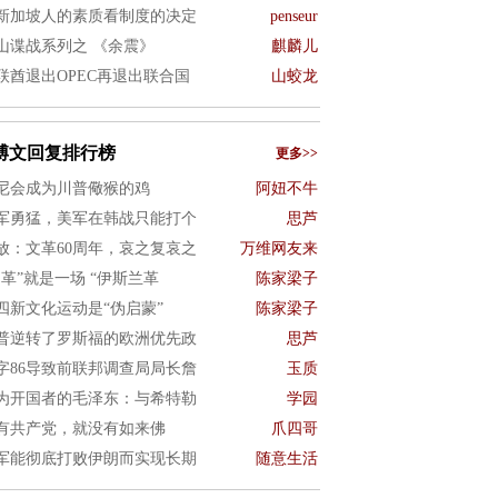
新加坡人的素质看制度的决定
penseur
山谍战系列之 《余震》
麒麟儿
联酋退出OPEC再退出联合国
山蛟龙
博文回复排行榜
更多>>
尼会成为川普儆猴的鸡
阿妞不牛
军勇猛，美军在韩战只能打个
思芦
放：文革60周年，哀之复哀之
万维网友来
文革”就是一场 “伊斯兰革
陈家梁子
四新文化运动是“伪启蒙”
陈家梁子
普逆转了罗斯福的欧洲优先政
思芦
字86导致前联邦调查局局长詹
玉质
为开国者的毛泽东：与希特勒
学园
有共产党，就没有如来佛
爪四哥
军能彻底打败伊朗而实现长期
随意生活