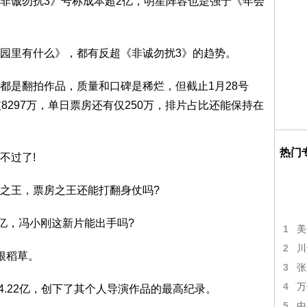
非诚勿扰3》号称成本超2亿，明星阵容也是强于《年会
园里有什么》，都有反超《非诚勿扰3》的趋势。
都是翻拍作品，质量和口碑是稀烂，但截止1月28号
8297万，单日票房还有仅250万，排片占比还能保持在
热门
不过了!
之王，票房之王还能打翻身仗吗?
亿，冯小刚这新片能出手吗?
1
美
2
川
根稻草。
3
张
4
万
4.22亿，创下了其个人导演作品的最高纪录。
5
中