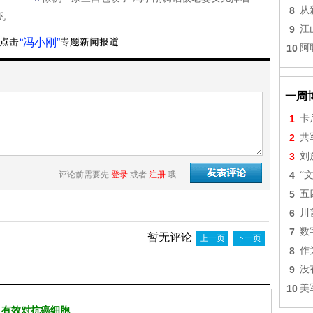
8
从
帆
9
江
“冯小刚”
10
阿
一周
1
卡
2
共
3
刘
评论前需要先
登录
或者
注册
哦
4
“
5
五
6
川
7
数
暂无评论
上一页
下一页
8
作
9
没
10
美
 有效对抗癌细胞