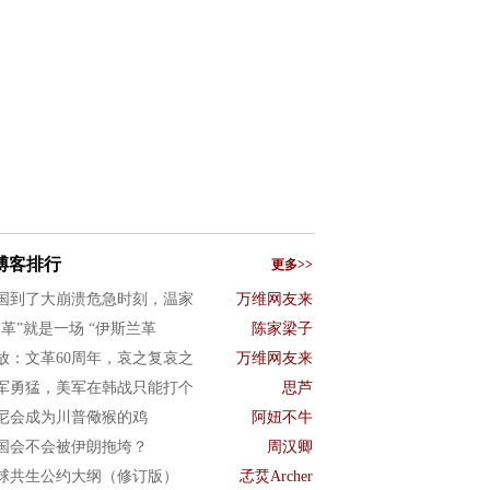
博客排行
更多>>
国到了大崩溃危急时刻，温家
万维网友来
文革”就是一场 “伊斯兰革
陈家梁子
放：文革60周年，哀之复哀之
万维网友来
军勇猛，美军在韩战只能打个
思芦
尼会成为川普儆猴的鸡
阿妞不牛
国会不会被伊朗拖垮？
周汉卿
球共生公约大纲（修订版）
孞烎Archer