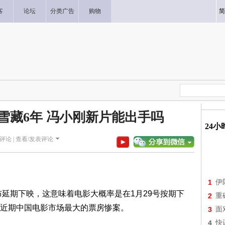
客
论坛
分类广告
购物
简
雪藏6年 冯小刚新片能出手吗
24
评论 |
查看/发表评论
1
伊
布延期下映，这意味着电影大概率是在1月29号按期下
2
重
近期中国电影市场最大的票房惨案。
3
面
4
快