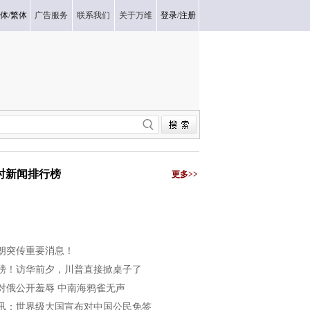
体
/
繁体
广告服务
联系我们
关于万维
登录
/
注册
小时新闻排行榜
更多>>
朗突传重要消息！
磅！访华前夕，川普直接掀桌子了
对俄公开羞辱 中南海鸦雀无声
讯：世界级大国宣布对中国公民免签