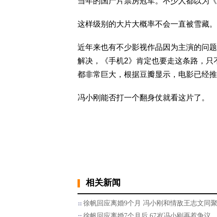
当年的国产片票房冠军。不少人都以为《
这样级别的大片大概率不会一直被雪藏。
近年来也有不少影视作品因为主演的问题
解决，《手机2》肯定也要走这条路，只
都非常巨大，根据豆瓣显示，电影已经推后
冯小刚能否打一个翻身仗就看这片了。
相关新闻
徐帆回应离婚9个月 冯小刚和情敌王志文同
徐帆回应离婚7个月后 67岁冯小刚再惹争议