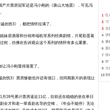
国产片票房冠军还是冯小刚的《唐山大地震》，可见冯
。
1
红
2
习
非诚勿扰3》，都把情怀拉满了。
3
女
4
伊
姐妹居酒屋和分歧终端机等系列经典剧情，片尾彩蛋葛
5
重
过程，仿佛在告诉观众这个系列的情怀有多么重要。
6
面
7
快
8
炸
加让冯小刚显得落寞了。
9
大
10
朝
诚勿扰3》票房惨败也许还有借口，但同期新片的表现让
1月28号累计票房逼近11亿，目前还在稳稳的坐在单日
剧全才和老一辈喜剧名导的交锋，《年会不能停》无论