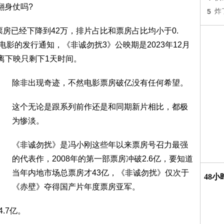
翻身仗吗?
5
炸
票房已经下降到42万，排片占比和票房占比均小于0.
据电影的发行通知，《非诚勿扰3》公映期是2023年12月
》离下映只剩下1天时间。
除非出现奇迹，不然电影票房破亿没有任何希望。
这个无论是跟系列前作还是和同期新片相比，都极
为惨淡。
《非诚勿扰》是冯小刚这些年以来票房号召力最强
的代表作，2008年的第一部票房冲破2.6亿，要知道
当年内地市场总票房才43亿，《非诚勿扰》仅次于
48
《赤壁》夺得国产片年度票房亚军。
.7亿。