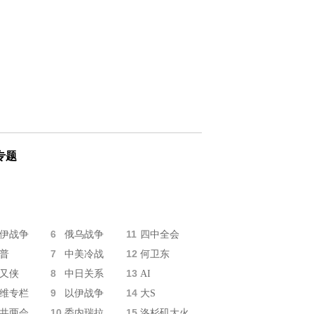
专题
6
11
伊战争
俄乌战争
四中全会
7
12
普
中美冷战
何卫东
8
13
又侠
中日关系
AI
9
14
维专栏
以伊战争
大S
10
15
共两会
委内瑞拉
洛杉矶大火