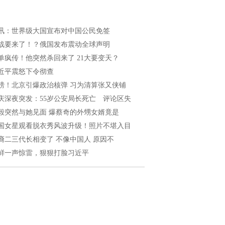
讯：世界级大国宣布对中国公民免签
战要来了！？俄国发布震动全球声明
单疯传！他突然杀回来了 21大要变天？
近平震怒下令彻查
磅！北京引爆政治核弹 习为清算张又侠铺
庆深夜突发：55岁公安局长死亡 评论区失
毅突然与她见面 爆蔡奇的外甥女婿竟是
国女星观看脱衣秀风波升级！照片不堪入目
裔二三代长相变了 不像中国人 原因不
鲜一声惊雷，狠狠打脸习近平