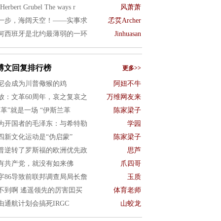
Herbert Grubel The ways r
风萧萧
一步，海阔天空！——实事求
孞烎Archer
何西班牙是北约最薄弱的一环
Jinhuasan
博文回复排行榜
更多>>
尼会成为川普儆猴的鸡
阿妞不牛
放：文革60周年，哀之复哀之
万维网友来
文革”就是一场 “伊斯兰革
陈家梁子
为开国者的毛泽东：与希特勒
学园
四新文化运动是“伪启蒙”
陈家梁子
普逆转了罗斯福的欧洲优先政
思芦
有共产党，就没有如来佛
爪四哥
字86导致前联邦调查局局长詹
玉质
不到啊 遙遥领先的厉害囯买
体育老师
由通航计划会搞死IRGC
山蛟龙