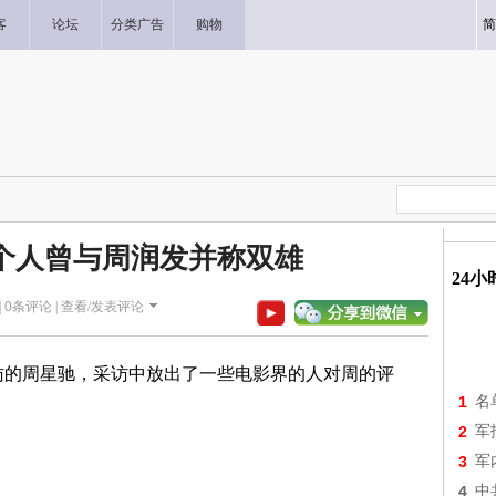
客
论坛
分类广告
购物
简
个人曾与周润发并称双雄
24
|
0
条评论 |
查看/发表评论
访的周星驰，采访中放出了一些电影界的人对周的评
1
名
2
军
3
军
4
中