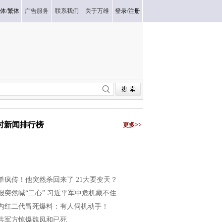
体
/
繁体
广告服务
联系我们
关于万维
登录
/
注册
小时新闻排行榜
更多>>
单疯传！他突然杀回来了 21大要变天？
报突然喊“二心” 习近平军中危机藏不住
内红二代冒死爆料：有人伺机动手！
共军方惊爆魏凤和已死