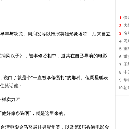
1
快
2
大
3
名
年与狄龙、周润发等以饰演英雄形象著称。后来自立
4
习
5
重
《捕风汉子》，被李修贤相中，邀其在自己导演的电影
6
重
7
王
8
中
说白了就是个"一直被李修贤打"的那种。但周星驰表
9
华
住笑话他：
10
朝
样卖力?"
他好像条狗啊"，就是这里来的。
台湾电影金马奖最佳男配角奖，以及第8届香港电影金