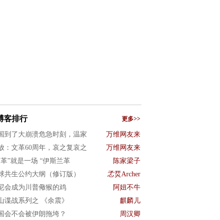
博客排行
更多>>
国到了大崩溃危急时刻，温家
万维网友来
放：文革60周年，哀之复哀之
万维网友来
文革”就是一场 “伊斯兰革
陈家梁子
球共生公约大纲（修订版）
孞烎Archer
尼会成为川普儆猴的鸡
阿妞不牛
山谍战系列之 《余震》
麒麟儿
国会不会被伊朗拖垮？
周汉卿