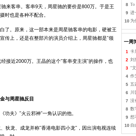
8
To 
驰来客串。客串9天，周星驰的要价是800万。于是王
9
进
摄时也是各种不配合。
10
为
了。原来，这一部本来是周星驰客串的电影，硬被王
宣传上，还是在整部片的演员介绍上，周星驰都是"领
一周
1
卡
2
刘
接近2000万。王晶的这个"客串变主演"的操作，也
3
“
4
作
5
五
6
川
金与周星驰反目
7
没
8
数
功夫》"火云邪神"一角认识的他。
9
想
10
自
狄龙、成龙并称"香港电影四小龙"，因出演电视连续