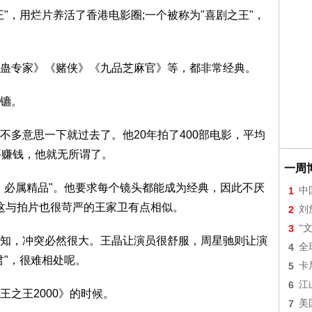
，用烂片养活了香港电影圈;一个被称为"喜剧之王"，
专家》《赌侠》《九品芝麻官》等，都非常经典。
镳。
意思一下就过去了。他20年拍了400部电影，平均
要赚钱，他就无所谓了。
一周
必属精品"。他要求每个镜头都能成为经典，因此不厌
1
中
这与拍片也很苛严的王家卫有点相似。
2
刘
3
“
，冲突必然很大。王晶让演员很舒服，周星驰则让演
4
全
君"，很难相处呢。
5
卡
6
江
之王2000》的时候。
7
美