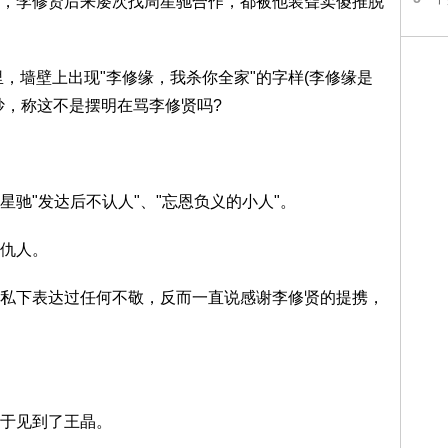
李修贤后来屡次找周星驰合作，都被他装聋卖傻推脱
，墙壁上出现"李修缘，我杀你全家"的字样(李修缘是
炒，称这不是摆明在骂李修贤吗?
"发达后不认人"、"忘恩负义的小人"。
仇人。
下表达过任何不敬，反而一直说感谢李修贤的提携，
于见到了王晶。