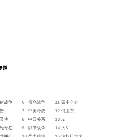
专题
6
11
伊战争
俄乌战争
四中全会
7
12
普
中美冷战
何卫东
8
13
又侠
中日关系
AI
9
14
维专栏
以伊战争
大S
10
15
共两会
委内瑞拉
洛杉矶大火