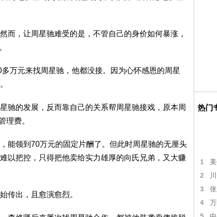
而，让周星驰难受的是，不管自己的身价如何暴涨，
。
0多万元来找周星驰，他都没接。因为心怀感恩的周星
。
驰的发展，反而靠自己的关系帮周星驰接戏，原本周
热门
元管理费。
能领到70万元的固定片酬了。但此时周星驰的无厘头
难以把控，只得把他卖给实力雄厚的向氏兄弟，又大赚
1
美
2
川
3
张
始传出，且愈演愈烈。
4
万
5
中