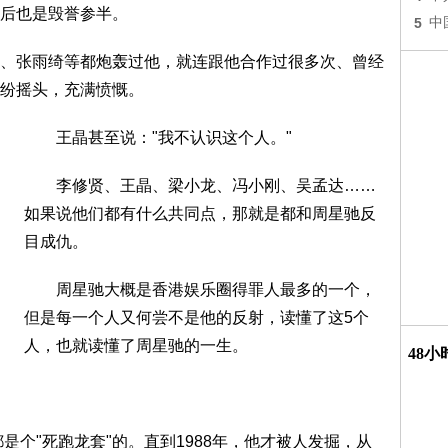
后也是毁誉参半。
5
中
张雨绮等都炮轰过他，就连跟他合作过很多次、曾经
纷摇头，充满愤慨。
王晶甚至说："我不认识这个人。"
李修贤、王晶、梁小龙、冯小刚、吴孟达……
如果说他们都有什么共同点，那就是都和周星驰反
目成仇。
周星驰大概是香港娱乐圈得罪人最多的一个，
但是每一个人又何尝不是他的反射，读懂了这5个
人，也就读懂了周星驰的一生。
48
个"死跑龙套"的。直到1988年，他才被人发掘，从