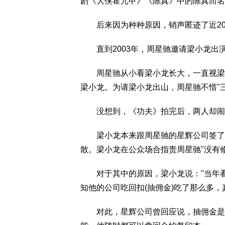
剧《大侠霍元甲》《陈真》中的陈真而名
后来因为种种原因，销声匿迹了近2
直到2003年，周星驰邀请梁小龙出
周星驰从小看梁小龙长大，一直视梁小
梁小龙。为请梁小龙出山，周星驰不惜"
没想到，《功夫》拍完后，两人却闹
梁小龙本来跟周星驰的星辉公司签了3
散。梁小龙在公众场合指责周星驰"没有修
对于其中的原因，梁小龙说："当年看到
知他的公司吃回扣(抽佣金)吃了那么多，
对此，星辉公司曾回应说，抽佣金是按