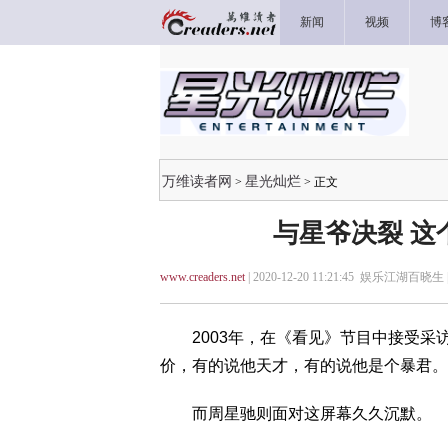
新闻
视频
博
万维读者网
星光灿烂
>
> 正文
与星爷决裂 这
www.creaders.net
| 2020-12-20 11:21:45 娱乐江湖百晓生 
2003年，在《看见》节目中接受采
价，有的说他天才，有的说他是个暴君。
而周星驰则面对这屏幕久久沉默。