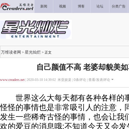
新闻
视频
博客
论坛
分类广告
万维读者网
星光灿烂
>
> 正文
自己颜值不高 老婆却貌美
www.creaders.net
| 2020-03-18 14:39:02 米亚娱楽 |
0
条评论 |
查看/发表评论
世界这么大每天都有各种各样的事
怪怪的事情也是非常吸引人的注意，
发生一些稀奇古怪的事情，也会让我
欢的爱豆的消息哦;不知道今天又会发