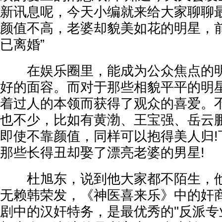
新讯息呢，今天小编就来给大家聊聊最
颜值不高，老婆却貌美如花的明星，前
已离婚”
在娱乐圈里，能成为公众焦点的明
好的面容。而对于那些相貌平平的明
着过人的本领而获得了观众的喜爱。
也不少，比如有黄渤、王宝强、岳云
即使不靠颜值，同样可以抱得美人归!
那些长得丑却娶了漂亮老婆的男星!
杜旭东，说到他大家都不陌生，他
无赖韩荣发，《神医喜来乐》中的奸
剧中的汉奸特务，是最优秀的''反派专