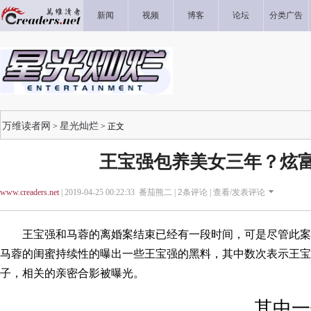
新闻
视频
博客
论坛
分类广告
万维读者网
星光灿烂
>
> 正文
王宝强包养美女三年？炫
www.creaders.net
| 2019-04-25 00:22:33 番茄熊二 |
2
条评论 |
查看/发表评论
王宝强和马蓉的离婚案结束已经有一段时间，可是尽管此案
马蓉的闺蜜持续性的曝出一些王宝强的黑料，其中数次表示王宝
子，相关的亲密合影被曝光。
其中一位