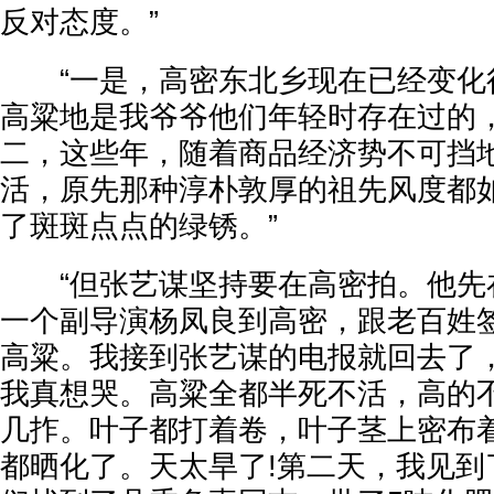
反对态度。”
“一是，高密东北乡现在已经变化
高粱地是我爷爷他们年轻时存在过的
二，这些年，随着商品经济势不可挡
活，原先那种淳朴敦厚的祖先风度都
了斑斑点点的绿锈。”
“但张艺谋坚持要在高密拍。他先在
一个副导演杨凤良到高密，跟老百姓
高粱。我接到张艺谋的电报就回去了
我真想哭。高粱全都半死不活，高的
几拃。叶子都打着卷，叶子茎上密布
都晒化了。天太旱了!第二天，我见到