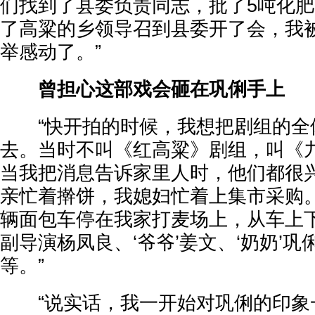
们找到了县委负责同志，批了5吨化
了高粱的乡领导召到县委开了会，我
举感动了。”
曾担心这部戏会砸在巩俐手上
“快开拍的时候，我想把剧组的全
去。当时不叫《红高粱》剧组，叫《
当我把消息告诉家里人时，他们都很
亲忙着擀饼，我媳妇忙着上集市采购。
辆面包车停在我家打麦场上，从车上
副导演杨凤良、‘爷爷’姜文、‘奶奶’
等。”
“说实话，我一开始对巩俐的印象