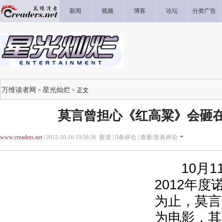
新闻
视频
博客
论坛
分类广告
万维读者网
星光灿烂
>
> 正文
莫言曾担心《红高粱》会砸
www.creaders.net
| 2012-10-16 19:58:36 新浪 |
0
条评论 |
查看/发表评论
10月1
2012年
为止，莫言
为电影，其