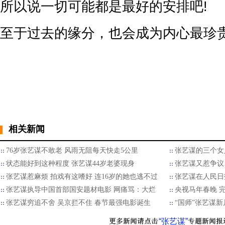
所以说一切可能都是最好的安排吧!
至于过去的缘分，也会成为内心最珍贵
相关新闻
76岁张艺谋不敢老 风雨无阻每天快走5公里
张艺谋的三个女人
状态能好到这种程度 张艺谋44岁老婆现身
张艺谋又惹争议
张艺谋惹麻烦 拍戏有这嗜好 连16岁的她也逃不过
张艺谋在人民日
张艺谋执导中国首部国安题材电影 网痛骂：大烂
央视马年春晚 
张艺谋穷追不舍 吴京拦不住 春节最强电影诞生
“国师”张艺谋
“张艺谋”