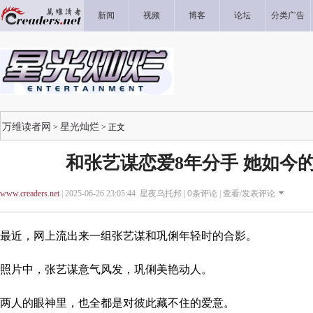
新闻
视频
博客
论坛
分类广告
万维读者网
星光灿烂
>
> 正文
和张艺谋恋爱8年分手 她如今
www.creaders.net
| 2025-06-26 23:05:44 星夜乌托邦 |
0
条评论 |
查看/发表评论
最近，网上流出来一组张艺谋和巩俐年轻时的合影。
照片中，张艺谋意气风发，巩俐美艳动人。
两人的眼神里，也全都是对彼此藏不住的爱意。