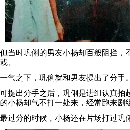
但当时巩俐的男友小杨却百般阻拦，
戏。
一气之下，巩俐就和男友提出了分手
可提出分手之后，巩俐是进组认真拍
的小杨却气不打一处来，经常跑来剧
最过分的时候，小杨还在片场打过巩