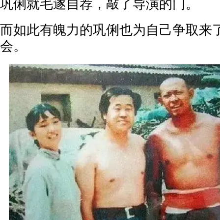
巩俐就毛遂自荐，敲了导演的门。
而如此有魄力的巩俐也为自己争取来
会。