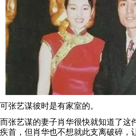
可张艺谋彼时是有家室的。
而张艺谋的妻子肖华很快就知道了这
疾首，但肖华也不想就此支离破碎，