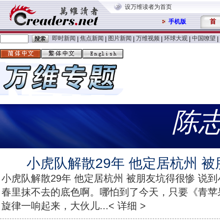
设万维读者为首页
首
手机版
即时新闻
焦点新闻
图片新闻
万维视频
环球大观
中国嘹望
|
|
|
|
|
|
陈
小虎队解散29年 他定居杭州 
小虎队解散29年 他定居杭州 被朋友坑得很惨 说
春里抹不去的底色啊。哪怕到了今天，只要《青苹
旋律一响起来，大伙儿...< 详细 >