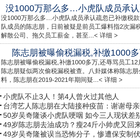
没1000万那么多…小虎队成员承
没1000万那么多…小虎队成员承认疏忽已补缴税
队成员的陈志朋，日前被疑是前员工爆料指2次漏
解散公司、拖欠员工薪金，甚至...< 详细 >
陈志朋被曝偷税漏税,补缴1000
陈志朋被曝偷税漏税,补缴1000多万,还辱骂员工1
陈志朋疑似两次偷税漏税被查。八卦媒体称陈志朋
料，陈志朋在2019-2021年期间疑...< 详细 >
小虎队不止3人！第4人曾火过其他人
台湾艺人陈志朋在大陆接种疫苗：谢谢母亲
50岁吴奇隆谈小虎队哽咽 如今三人现状差
49岁陈志朋去油成功？瘦24斤小帅虎又回
49岁吴奇隆被误当恐怖分子，惨遭保安制