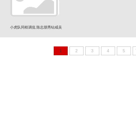
小虎队同框调侃 陈志朋秀钻戒吴
奇隆发福了
1
2
3
4
5