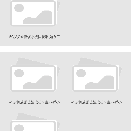
50岁吴奇隆谈小虎队哽咽 如今三
人现状差别大
49岁陈志朋去油成功？瘦24斤小
49岁陈志朋去油成功？瘦24斤小
帅虎又回来了
帅虎又回来了