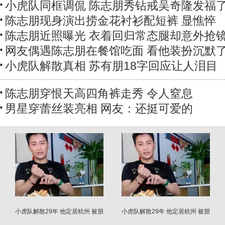
小虎队同框调侃 陈志朋秀钻戒吴奇隆发福
陈志朋现身演出捞金花衬衫配短裤 显憔悴
陈志朋近照曝光 衣着回归常态腿却意外抢
网友偶遇陈志朋在餐馆吃面 看他装扮沉默
小虎队解散真相 苏有朋18字回应让人泪目
陈志朋穿恨天高四角裤走秀 令人窒息
男星穿蕾丝装亮相 网友：还挺可爱的
小虎队解散29年 他定居杭州 被朋
小虎队解散29年 他定居杭州 被朋
友坑得很惨
友坑得很惨