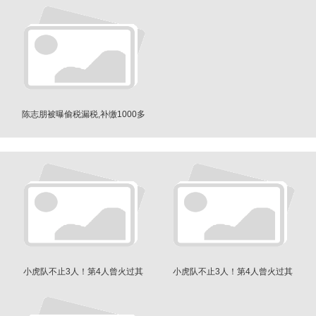
陈志朋被曝偷税漏税,补缴1000多
万,还辱骂员工
小虎队不止3人！第4人曾火过其
小虎队不止3人！第4人曾火过其
他人
他人