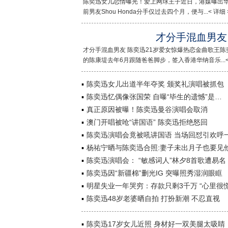
陈奕迅女儿恋情曝光！爱上网球王子近日，港媒曝出华
前男友Shou Honda分手仅过去四个月，便与...< 详细 
才分手混血男友
才分手混血男友 陈奕迅21岁爱女惊爆热恋金曲歌王陈奕
的陈康堤去年6月跟随爸爸脚步，签入香港华纳音乐...< 
陈奕迅女儿出道半年夺奖 颁奖礼演唱被抓包
陈奕迅忆偶像张国荣 自曝“毕生的遗憾”是…
真正原因被曝！陈奕迅曼谷演唱会取消
澳门开唱被呛“讲国语” 陈奕迅拒绝怒回
陈奕迅演唱会竟被吼讲国语 当场回怼引欢呼
杨祐宁晒与陈奕迅合照:妻子未出月子也要见
陈奕迅演唱会： “敏感词人”林夕8首歌遭易名
陈奕迅因“新疆棉”删光IG 突曝照秀湿润眼眶
明星失业一年哭穷：存款只剩3千万 “心里很慌
陈奕迅48岁老婆晒自拍 打扮新潮 不忍直视
陈奕迅17岁女儿近照 身材好一双美腿太吸睛