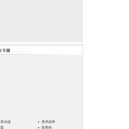
中美冷战
美伊战争
川普
世界杯