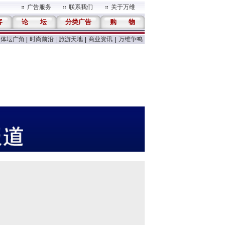
广告服务
联系我们
关于万维
客
论
坛
分类广告
购
物
体坛广角
时尚前沿
旅游天地
商业资讯
万维争鸣
|
|
|
|