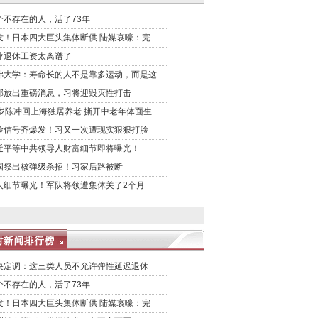
个不存在的人，活了73年
发！日本四大巨头集体断供 陆媒哀嚎：完
萍退休工资太离谱了
佛大学：寿命长的人不是靠多运动，而是这
邮放出重磅消息，习将迎毁灭性打击
5岁陈冲回上海独居养老 撕开中老年体面生
险信号齐爆发！习又一次遭现实狠狠打脸
近平等中共领导人财富细节即将曝光！
国祭出核弹级杀招！习家后路被断
人细节曝光！军队将领遭集体关了2个月
央定调：这三类人员不允许弹性延迟退休
个不存在的人，活了73年
发！日本四大巨头集体断供 陆媒哀嚎：完