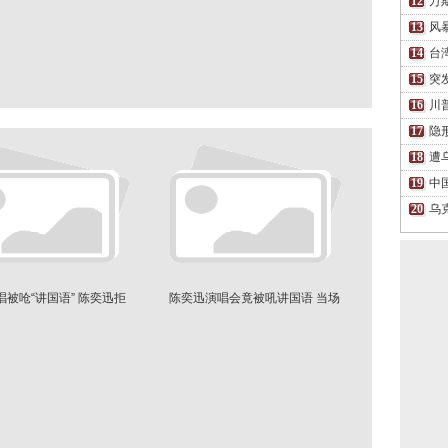
万
风
台
突
川
隐
遭
中
乌
唱被呛“讲国语” 陈奕迅拒
陈奕迅演唱会竟被吼讲国语 当场
绝怒回
回怼引欢呼一片