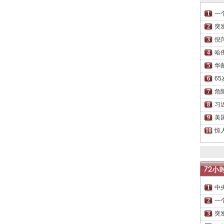
一
突
倪
哈
华
6
危
习
美
惊
中
一
突