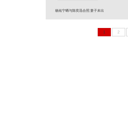
杨祐宁晒与陈奕迅合照:妻子未出
月子也要见他
1
2