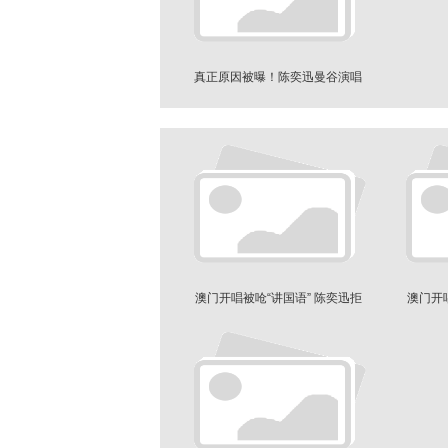
真正原因被曝！陈奕迅曼谷演唱
会取消
澳门开唱被呛“讲国语” 陈奕迅拒
澳门开
绝怒回