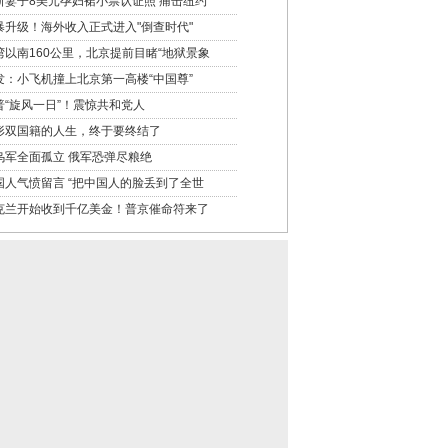
斯妻子8美元孕妇裙小票认证照 痛击纽约
暴升级！海外收入正式进入"倒查时代"
湾以南160公里，北京提前目睹“地狱景象
发：小飞机撞上北京第一高楼“中国尊”
普“旋风一日”！震惊共和党人
形双国籍的人生，终于要终结了
乌军全面孤立 俄军恐弹尽粮绝
国人气愤留言 “把中国人的脸丢到了全世
克兰开始收到千亿美金！普京催命符来了