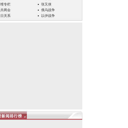
万维专栏
张又侠
中共两会
俄乌战争
中日关系
以伊战争