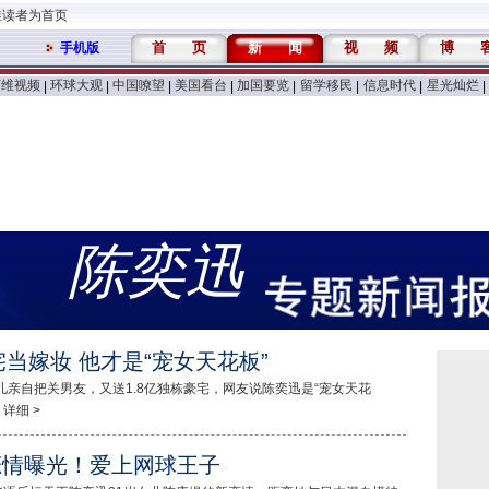
维读者为首页
首
页
新
闻
视
频
博
手机版
万维视频
环球大观
中国嘹望
美国看台
加国要览
留学移民
信息时代
星光灿烂
|
|
|
|
|
|
|
|
陈奕迅
宅当嫁妆 他才是“宠女天花板”
女儿亲自把关男友，又送1.8亿独栋豪宅，网友说陈奕迅是“宠女天花
 详细 >
恋情曝光！爱上网球王子