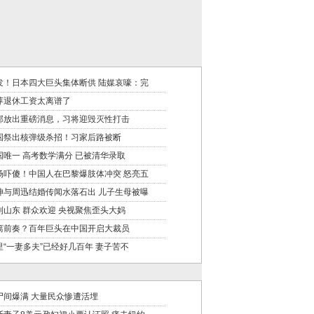
发！日本四大巨头集体断供 陆媒哀嚎：完
萍退休工资太离谱了
邮放出重磅消息，习将迎毁灭性打击
国祭出核弹级杀招！习家后路被断
国唯一 高考数学满分 已被清华录取
场吓傻！中国人在巴黎爆肢体冲突 怒亮五
坤与周迅结婚传闻水落石出 儿子生母被曝
到山东 群众欢迎 央视聚焦歪头大妈
离前奏？百年巨头在中国开启大裁员
里“一妻多夫”已经好几百年 妻子苦不
尸间爆满 大量民众惨遭活埋