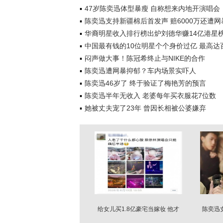
47岁陈奕迅体型暴瘦 自称想来内地开演唱会
陈奕迅支持新疆棉后首发声 赔6000万还遭网
华裔明星收入排行榜出炉刘德华赚14亿港星
中国最有钱的10位明星个个身价过亿 最高达
闷声做大事！陈冠希终止与NIKE的合作
陈奕迅遭网暴抑郁？车内场景实吓人
陈奕迅46岁了 终于验证了梅艳芳的预言
陈奕迅半年无收入 老婆每年买衣服花7位数
她被丈夫宠了23年 曾因长相被公婆嫌弃
给女儿买1.8亿豪宅当嫁妆 他才
陈奕迅
是“宠女天花板”