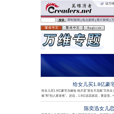
设万
即时新闻
焦点新闻
图片新闻
|
|
|
给女儿买1.8亿豪
给女儿买1.8亿豪宅当嫁妆 他才是“宠女天花板”又给
板”和“别人家老爸”。还说，1.8亿说花就花，要是觉...<
陈奕迅女儿