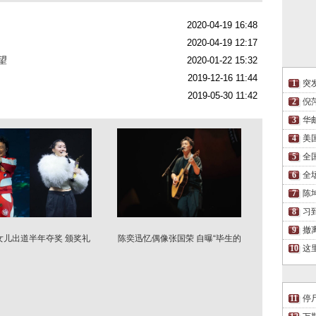
2020-04-19 16:48
2020-04-19 12:17
望
2020-01-22 15:32
2019-12-16 11:44
突
2019-05-30 11:42
倪
华
美
全
全
陈
习
撤
女儿出道半年夺奖 颁奖礼
陈奕迅忆偶像张国荣 自曝“毕生的
演唱被抓包
遗憾”是…
这
停