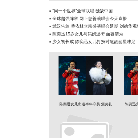
“同一个世界”全球联唱 独缺中国
全球超强阵容 网上慈善演唱会今天直播
武汉告急 蔡依林李宗盛演唱会延期 刘德华观
陈奕迅15岁女儿与妈妈逛街 面容清秀
少女初长成 陈奕迅女儿打扮时髦靓丽星味足
陈奕迅女儿出道半年夺奖 颁奖礼
陈奕迅
演唱被抓包