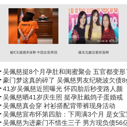
被ICE逮捕求保释 中国女富商强
爆东北赌后塞班落网
调一理由
吴佩慈挺8个月孕肚和闺蜜聚会 五官都变形
豪门梦这真的碎了 吴佩慈男友纪晓波欠债8
41岁吴佩慈近照曝光 怀四胎后秒变路人颜
吴佩慈晒41岁庆生照 挺孕肚戴鸽子蛋婚戒
吴佩慈真会穿 衬衫搭配背带裤现身活动
吴佩慈宣布怀第四胎：下周满3个月 是女宝
吴佩慈为进豪门不惜生三子 男方现负债56