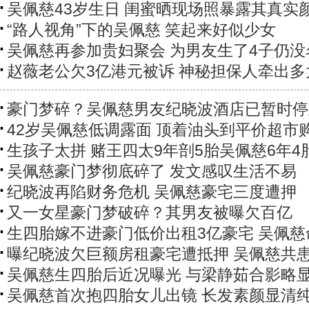
吴佩慈43岁生日 闺蜜晒现场照暴露其真实
“路人视角”下的吴佩慈 笑起来好似少女
吴佩慈再参加贵妇聚会 为男友生了4子仍没
赵薇老公欠3亿港元被诉 神秘担保人牵出多
豪门梦碎？吴佩慈男友纪晓波酒店已暂时停
42岁吴佩慈低调露面 顶着油头到平价超市
生孩子太拼 赌王四太9年剖5胎吴佩慈6年4
吴佩慈豪门梦彻底碎了 发文感叹生活不易
纪晓波再陷财务危机 吴佩慈豪宅三度遭押
又一女星豪门梦破碎？其男友被曝欠百亿
生四胎嫁不进豪门低价出租3亿豪宅 吴佩慈
曝纪晓波欠巨额房租豪宅遭抵押 吴佩慈共
吴佩慈生四胎后近况曝光 与梁静茹合影略
吴佩慈首次抱四胎女儿出镜 长发素颜显清