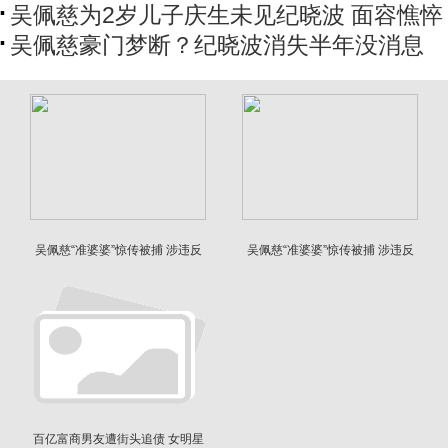
吴佩慈为2岁儿子庆生未见纪晓波 面容憔悴
吴佩慈豪门梦断？纪晓波消失半年没消息
吴佩慈“准婆婆”惊传被捕 涉违反
吴佩慈“准婆婆”惊传被捕 涉违反
移民法
移民法
百亿富商男友遭街头追债 女明星