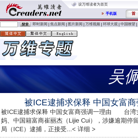
设万维读者为首页
首
手机版
即时新闻
焦点新闻
图片新闻
万维视频
环球大观
中国嘹望
|
|
|
|
|
|
吴
被ICE逮捕求保释 中国女富
被ICE逮捕求保释 中国女富商强调一理由 台湾
妈、中国籍富商崔丽杰（Lijie Cui），涉嫌逾期
局（ICE）逮捕，正接受...< 详细 >