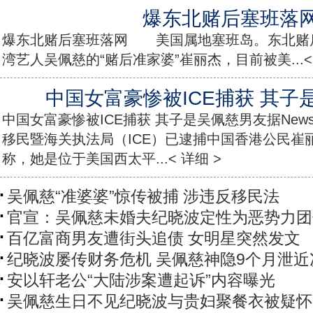
爆东北赌后塞班落
爆东北赌后塞班落网 美国属地塞班岛。东北
湾艺人吴佩慈的“赌后准家婆”崔丽杰，目前被美...< 
中国女富豪惨被ICE捕获 其子
中国女富豪惨被ICE捕获 其子是吴佩慈男友据New
移民暨海关执法局（ICE）已逮捕中国香港公民崔丽杰（C
称，她是位于美国西太平...< 详细 >
吴佩慈“准婆婆”惊传被捕 涉违反移民法
官宣：吴佩慈未婚夫纪晓波定性为恶势力团
百亿富商男友遭街头追债 女明星突然发文
纪晓波屡传财务危机 吴佩慈神隐9个月泄近
安以轩老公“大陆涉案遭起诉”内容曝光
吴佩慈生日不见纪晓波与贵妇聚餐衣被疑怀