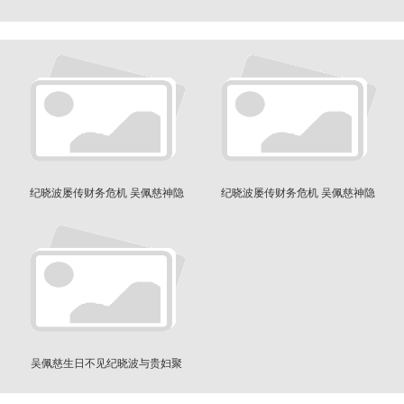
突然发文
纪晓波屡传财务危机 吴佩慈神隐
纪晓波屡传财务危机 吴佩慈神隐
9个月泄近况
9个月泄近况
吴佩慈生日不见纪晓波与贵妇聚
餐衣被疑怀5胎？