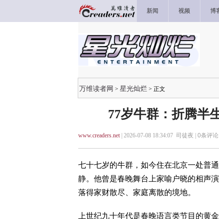
新闻
视频
博
万维读者网
星光灿烂
>
> 正文
77岁牛群：折腾半
www.creaders.net
| 2026-07-08 18:34:07 司徒夜 |
0
条评论 
七十七岁的牛群，如今住在北京一处普通
静。他曾是春晚舞台上家喻户晓的相声演
落得家财散尽、家庭离散的境地。
上世纪九十年代是春晚语言类节目的黄金