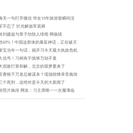
海关一句打开微信 华女10年旅游签瞬间没
军不忍了 扒光解放军底裤
传刘建超与章子怡惊人绯闻 网疯猜
跌60%！中国这群体的暴富神话，正在破灭
家宝当年一句话，揭开习今天最大执政危机
人信号！习稍有不慎将万劫不复
大宿敌打算和解，北京的噩梦要来了
安赛格千万老总被谋杀？现场惊悚录音疯传
三个死刑，这绝对是今天的大新闻了
张照片疯传 网友：习主席唯一一次履薄临