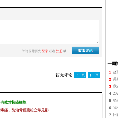
评论前需要先
登录
或者
注册
哦
一周
1
赵
暂无评论
上一页
下一页
2
美
3
我
4
2
5
杨
 有效对抗癌细胞
6
我
背疼痛，防治骨质疏松立竿见影
7
回