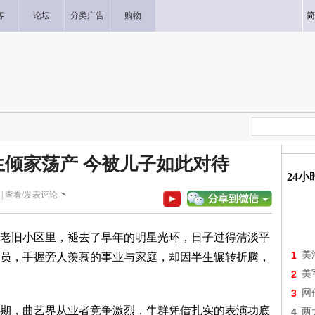
客
论坛
分类广告
购物
简
生倾家荡产 今被儿子如此对待
24
|
查看/发表评论
老旧小区里，褪去了早年的明星光环，日子过得清淡平
1
美
员，手握旁人羡慕的事业与家庭，却因半生辗转折腾，
2
美
3
网
期，曲艺界从业者竞争激烈，牛群凭借扎实的表演功底
4
两