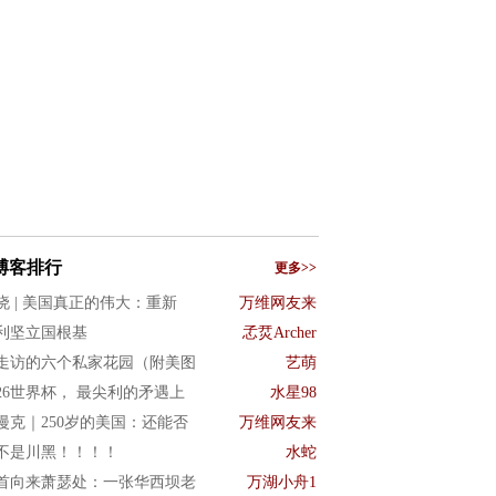
博客排行
更多>>
晓 | 美国真正的伟大：重新
万维网友来
利坚立国根基
孞烎Archer
走访的六个私家花园（附美图
艺萌
026世界杯， 最尖利的矛遇上
水星98
漫克｜250岁的美国：还能否
万维网友来
不是川黑！！！！
水蛇
首向来萧瑟处：一张华西坝老
万湖小舟1