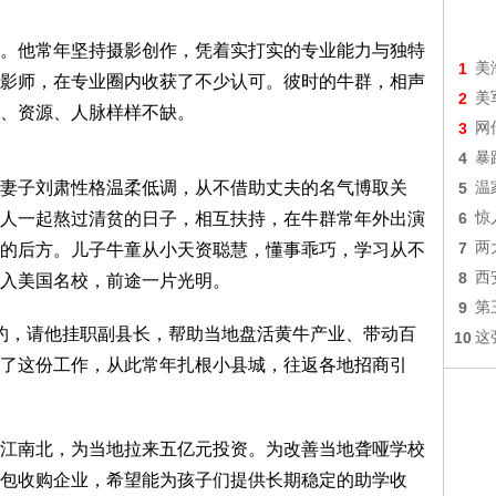
。他常年坚持摄影创作，凭着实打实的专业能力与独特
1
美
影师，在专业圈内收获了不少认可。彼时的牛群，相声
2
美
、资源、人脉样样不缺。
3
网
4
暴
妻子刘肃性格温柔低调，从不借助丈夫的名气博取关
5
温
人一起熬过清贫的日子，相互扶持，在牛群常年外出演
6
惊
7
两
的后方。儿子牛童从小天资聪慧，懂事乖巧，学习从不
8
西
入美国名校，前途一片光明。
9
第
邀约，请他挂职副县长，帮助当地盘活黄牛产业、带动百
10
这
了这份工作，从此常年扎根小县城，往返各地招商引
江南北，为当地拉来五亿元投资。为改善当地聋哑学校
包收购企业，希望能为孩子们提供长期稳定的助学收