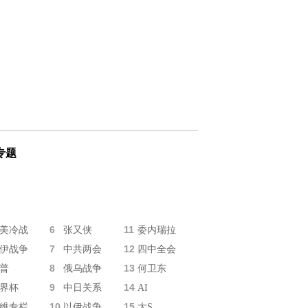
专题
6
11
美冷战
张又侠
委内瑞拉
7
12
伊战争
中共两会
四中全会
8
13
普
俄乌战争
何卫东
9
14
界杯
中日关系
AI
10
15
维专栏
以伊战争
大S