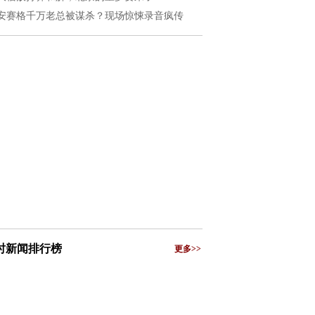
安赛格千万老总被谋杀？现场惊悚录音疯传
小时新闻排行榜
更多>>