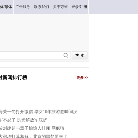
体
/
繁体
广告服务
联系我们
关于万维
登录
/
注册
小时新闻排行榜
更多>>
海关一句打开微信 华女10年旅游签瞬间没
军不忍了 扒光解放军底裤
传刘建超与章子怡惊人绯闻 网疯猜
大宿敌打算和解，北京的噩梦要来了