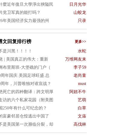
什麼近年復旦大學淨出狹隘民
日月光华
共党卫军真的能打吗？
山蛟龙
026年美国经济实力最强的州
只录
博文回复排行榜
更多>>
不是川黑！！！！
水蛇
晓 | 美国真正的伟大：重新
万维网友来
洲布里斯班-大堡礁的门户（
李子59
50周年国庆.美国足球旺盛.总
老尚童
50周年，川普唯独对谁宣战？
must
绝死亡的四种翻译：跨文明厚
阿妞不牛
走访的六个私家花园（附美图
艺萌
国250年有什么可纪念的？
白草
的富豪邻居仓惶逃出中国了
文庙
不是美国第一次濒临分裂，却
高伐林