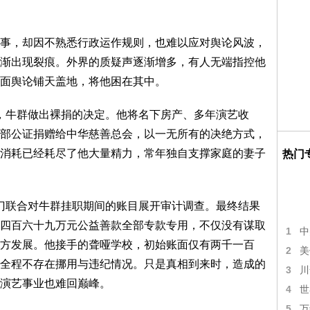
事，却因不熟悉行政运作规则，也难以应对舆论风波，
渐出现裂痕。外界的质疑声逐渐增多，有人无端指控他
面舆论铺天盖地，将他困在其中。
心，牛群做出裸捐的决定。他将名下房产、多年演艺收
部公证捐赠给中华慈善总会，以一无所有的决绝方式，
消耗已经耗尽了他大量精力，常年独自支撑家庭的妻子
热门
部门联合对牛群挂职期间的账目展开审计调查。最终结果
四百六十九万元公益善款全部专款专用，不仅没有谋取
1
中
方发展。他接手的聋哑学校，初始账面仅有两千一百
2
美
全程不存在挪用与违纪情况。只是真相到来时，造成的
3
川
演艺事业也难回巅峰。
4
世
5
万