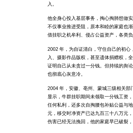
入。
他全身心投入基层事务，掏心掏肺想做实
不仅事业推进受阻，原本和睦的家庭也渐
借挂职之机牟利、侵占公益资产，各类负
2002 年，为自证清白，守住自己的初
入、摄影作品版权，甚至遗体捐赠权，全
证明自己从未贪过一分钱。但持续的舆论
也彻底心灰意冷。
2004 年，安徽、亳州、蒙城三级相关
显示，牛群挂职期间未领取一分钱工资，
任何私利，还多次自掏腰包补贴公益与地
元，移交时净资产已达九百三十八万元，
伤害已经无法挽回，他的家庭早已破裂，