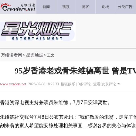
新闻
视频
博客
论坛
分类广告
万维读者网
星光灿烂
>
> 正文
95岁香港老戏骨朱维德离世 曾是T
www.creaders.net
| 2026-07-08 18:22:33 搜狐娱乐 |
0
条评论 |
查看/发表评论
香港资深电视主持兼演员朱维德，7月7日安详离世。
朱维德社交账号7月8日公布其死讯：“我们敬爱的朱翁，走完了
刻朱翁的家人希望能安静处理相关事宜，感谢各界的关心与体谅