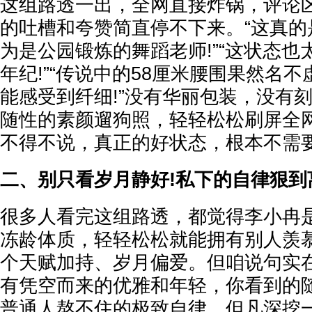
这组路透一出，全网直接炸锅，评论
的吐槽和夸赞简直停不下来。“这真的
为是公园锻炼的舞蹈老师!”“这状态
年纪!”“传说中的58厘米腰围果然名
能感受到纤细!”没有华丽包装，没有
随性的素颜遛狗照，轻轻松松刷屏全
不得不说，真正的好状态，根本不需
二、别只看岁月静好!私下的自律狠到
很多人看完这组路透，都觉得李小冉
冻龄体质，轻轻松松就能拥有别人羡
个天赋加持、岁月偏爱。但咱说句实
有凭空而来的优雅和年轻，你看到的
普通人熬不住的极致自律。但凡深挖