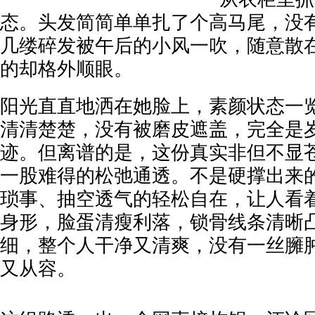
态。头发简简单单扎了个高马尾，没
几缕碎发被午后的小风一吹，随意散
的却格外顺眼。
阳光直直地洒在她脸上，素颜状态一
清清楚楚，没有被磨皮遮盖，完全是
迹。但离谱的是，这份真实非但不显
一股难得的松弛通透。不是硬撑出来
琐事、抽空透气的轻松自在，让人看
身形，脸蛋清瘦利落，锁骨线条清晰
细，整个人干净又清爽，没有一丝臃
又从容。