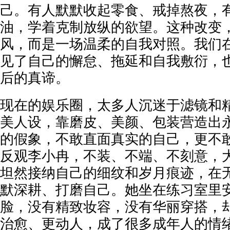
己。有人默默收起零食、戒掉熬夜，
油，学着克制放纵的欲望。这种改变
风，而是一场温柔的自我对照。我们
见了自己的懈怠、拖延和自我敷衍，
后的真谛。
现在的娱乐圈，太多人沉迷于滤镜和
美人设，靠磨皮、美颜、包装营造出
的假象，不敢直面真实的自己，更不
反观李小冉，不装、不端、不刻意，
坦然接纳自己的细纹和岁月痕迹，在
默深耕、打磨自己。她坐在练习室里
脸，没有精致妆容，没有华丽穿搭，
治愈、更动人，成了很多成年人的情