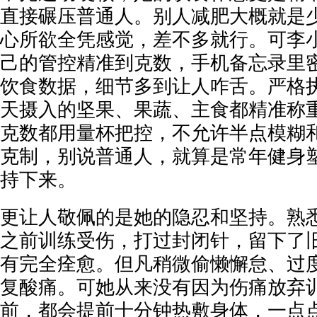
直接碾压普通人。别人减肥大概就是
心所欲全凭感觉，差不多就行。可李
己的管控精准到克数，手机备忘录里
饮食数据，细节多到让人咋舌。严格执
天摄入的坚果、果蔬、主食都精准称
克数都用量杯把控，不允许半点模糊
克制，别说普通人，就算是常年健身
持下来。
更让人敬佩的是她的隐忍和坚持。熟
之前训练受伤，打过封闭针，留下了
有完全痊愈。但凡稍微偷懒懈怠、过
复酸痛。可她从来没有因为伤痛放弃
前，都会提前十分钟热敷身体，一点