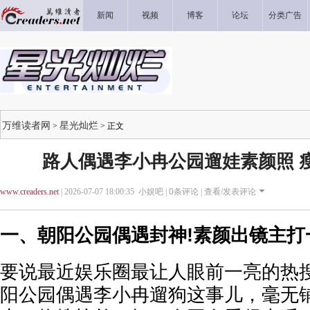
新闻
视频
博客
论坛
分类广告
万维读者网
星光灿烂
>
> 正文
路人偶遇李小冉公园遛娃素颜照 
www.creaders.net
| 2026-07-07 18:00:35 小娱吧 |
0
条评论 |
查看/发表评论
一、朝阳公园偶遇封神!素颜出镜主打
要说最近娱乐圈最让人眼前一亮的热
阳公园偶遇李小冉遛狗这事儿，毫无