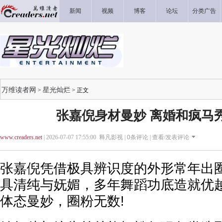
新闻
视频
博客
论坛
分类广告
万维读者网
星光灿烂
>
> 正文
张嘉倪身材曼妙 离婚和疯马
www.creaders.net
| 2026-07-07 17:55:00 释凡影视 |
0
条评论 |
查看/发表评论
张嘉倪凭借极具辨识度的外形常年出
具清纯与妩媚，多年舞蹈功底造就优
体态曼妙，圈粉无数!