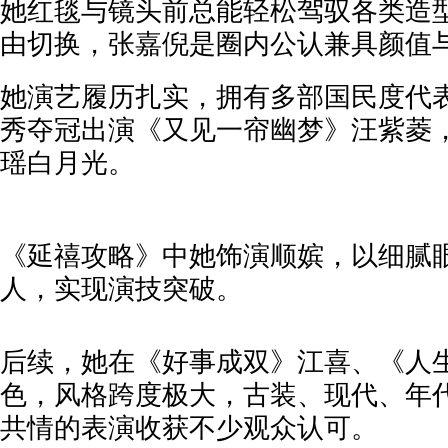
她红毯与镜头前总能轻松驾驭各类造
由切换，张嘉倪是圈内公认兼具颜值
她演艺履历扎实，拥有多部国民度代
秀夺冠出演《又见一帘幽梦》汪紫菱
瑶白月光。
《延禧攻略》中她饰演顺嫔，以细腻
人，实现演技突破。
后续，她在《好事成双》江喜、《人
色，风格跨度极大，古装、现代、年
共情的表演收获不少观众认可。