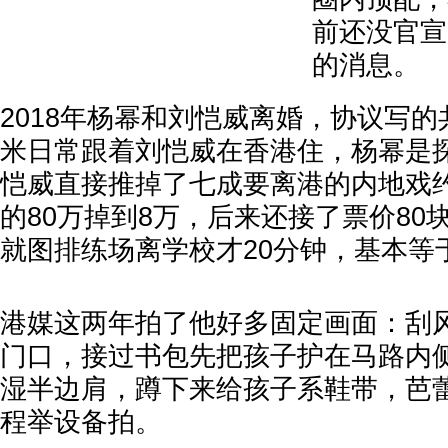
前还没官宣
的消息。
2018年杨幂和刘恺威离婚，协议写
米日常跟着刘恺威在香港住，杨幂是探
恺威直接推掉了七成要离港的内地戏
的80万掉到8万，后来还接了票价80
就图排练场离学校才20分钟，基本等
港媒这两年拍了他好多固定画面：刮
门口，接过书包先把孩子护在马路内
湿半边肩，蹲下来给孩子系鞋带，芭
程举设备拍。