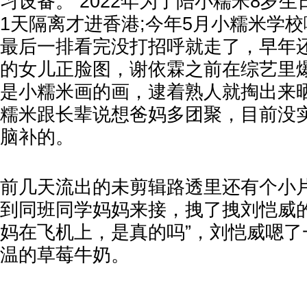
习设备。 2022年为了陪小糯米8岁
1天隔离才进香港;今年5月小糯米学
最后一排看完没打招呼就走了，早年
的女儿正脸图，谢依霖之前在综艺里
是小糯米画的画，逮着熟人就掏出来晒
糯米跟长辈说想爸妈多团聚，目前没
脑补的。
前几天流出的未剪辑路透里还有个小
到同班同学妈妈来接，拽了拽刘恺威的
妈在飞机上，是真的吗”，刘恺威嗯了
温的草莓牛奶。