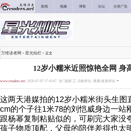
新闻
视频
博客
论坛
分类广告
万维读者网
星光灿烂
>
> 正文
12岁小糯米近照惊艳全网 身
www.creaders.net
| 2026-07-07 17:43:07 冷门剧矿工 |
0
条评论 |
查看/发表评论
这两天港媒拍的12岁小糯米街头生图直
cm的个子往1米78的刘恺威身边一
跟杨幂复制粘贴似的，可刷完大家没夸
孩子物质顶配，父母的陪伴差得也太