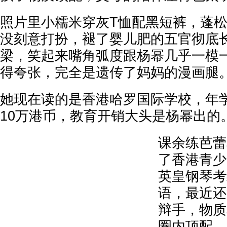
照片里小糯米穿灰T恤配黑短裤，蓬
没刻意打扮，褪了婴儿肥的五官彻底
梁，笑起来嘴角弧度跟杨幂几乎一模
得夸张，完全是遗传了妈妈的漫画腿
她现在读的是香港哈罗国际学校，年
10万港币，教育开销大头是杨幂出的
课余练芭蕾
了香港青少
英皇钢琴考
语，最近还
辩手，物质
圈内顶配，