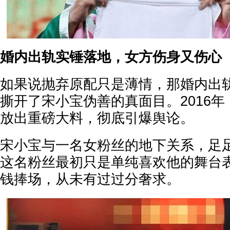
婚内出轨实锤落地，女方伤身又伤心
如果说抛弃原配只是薄情，那婚内出
撕开了宋小宝伪善的真面目。2016
放出重磅大料，彻底引爆舆论。
宋小宝与一名女粉丝的地下关系，足
这名粉丝最初只是单纯喜欢他的舞台
钱捧场，从未有过过分奢求。