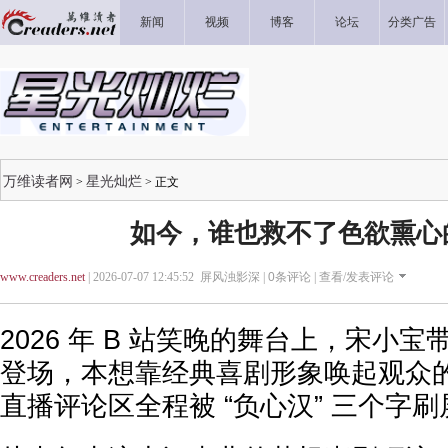
新闻
视频
博客
论坛
分类广告
万维读者网
星光灿烂
>
> 正文
如今，谁也救不了色欲熏心
www.creaders.net
| 2026-07-07 12:45:52 屏风浊影深 |
0
条评论 |
查看/发表评论
2026 年 B 站笑晚的舞台上，宋小
登场，本想靠经典喜剧形象唤起观众
直播评论区全程被 “负心汉” 三个字刷