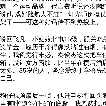
剩一个运动品牌，代言费听说还没网
说他“戏好脸熟人不红”，灯光师倒挺
架子——可这种好话传不到热搜上。
说回飞凡，小姑娘北电15级，跟关晓
奖学金，履历干净得像没沾过油烟。
尘，我倒觉得未必。秦俊杰这次把车
箱，没让女方露脸，比当年在横店酒
太多。35岁的人，谈恋爱终于学会先
自己。
狗仔视频最后一帧，他进电梯前回头
里有种“随你们拍”的疲惫。我忽然想起