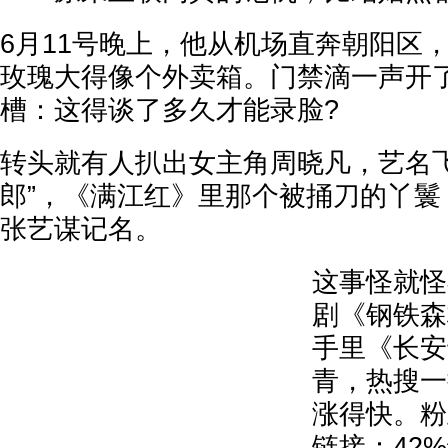
6月11号晚上，他从机场直奔朝阳区
玫瑰大得像个外卖箱。门禁滴一声开
槽：这得谈了多久才能录脸?
转头就有人扒出女主角周晓凡，艺名飞
郎”，《满江红》里那个被捅刀的丫鬟
张艺谋记名。
这事怪就怪
剧《钢铁森
手里《长安
青，热搜一
涨得快。粉
链接：42