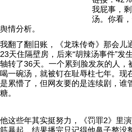
我屁事，剩
汤。你看，
舆情分析。
我翻了翻旧账，《龙珠传奇》那会儿
23天住隔壁房，后来“胡辣汤事件”发
轴转了36天。一个累到脸发灰的人，
喝一碗汤，就被钉在耻辱柱七年。现
是累懵了，但网友要的是连续剧，谁
糖。
他这些年其实挺努力，《罚罪2》里
筋暴起，结果播完只记得他鼻子整没