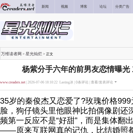
新闻
视频
博客
论坛
分类广告
万维读者网
星光灿烂
>
> 正文
杨紫分手六年的前男友恋情曝光
www.creaders.net
| 2026-07-06 18:10:22 Lasting冰 |
0
条评论 |
查看/发表评论
35岁的秦俊杰又恋爱了?玫瑰价格99
脸，狗仔镜头里他眼神比拍偶像剧还
频第一反应不是“好甜”，而是集体翻
——原来互联网真的记仇，比结婚照