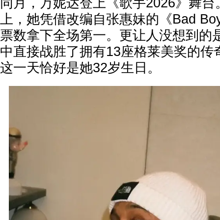
同月，万妮达登上《歌手2026》舞台
上，她凭借改编自张惠妹的《Bad Boy
票数拿下全场第一。更让人没想到的
中直接战胜了拥有13座格莱美奖的传
这一天恰好是她32岁生日。