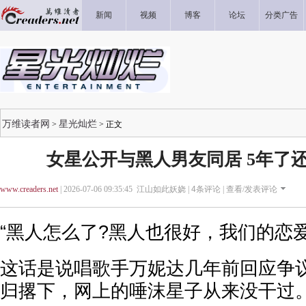
新闻
视频
博客
论坛
分类广告
万维读者网
星光灿烂
>
> 正文
女星公开与黑人男友同居 5年了
www.creaders.net
| 2026-07-06 09:35:45 江山如此妖娆 |
4
条评论 |
查看/发表评论
“黑人怎么了?黑人也很好，我们的恋爱
这话是说唱歌手万妮达几年前回应争
归撂下，网上的唾沫星子从来没干过